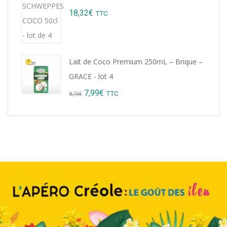
was:
is:
18,32
€
TTC
9,22€.
8,99€.
Lait de Coco Premium 250mL – Brique –
GRACE - lot 4
Original
Current
7,99
€
TTC
8,76
€
price
price
was:
is:
8,76€.
7,99€.