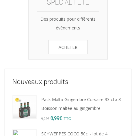
SPÉCIAL FÊTE
Des produits pour différents
évènements
ACHETER
Nouveaux produits
Pack Malta Gingembre Corsaire 33 cl x 3 -
Boisson maltée au gingembre
Original
Current
8,99
€
TTC
9,22
€
price
price
SCHWEPPES COCO 50cl - lot de 4