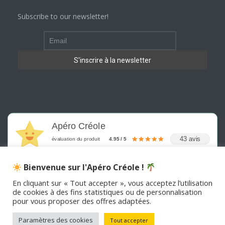
Subscribe to our newsletter!
Apéro Créole
43 avis
évaluation du produit
4.95 / 5
Bienvenue sur l'Apéro Créole !
En cliquant sur « Tout accepter », vous acceptez l’utilisation
de cookies à des fins statistiques ou de personnalisation
pour vous proposer des offres adaptées.
©
2026
APERO CREOLE . Tous les droits sont réservés
Paramètres des cookies
Tout accepter