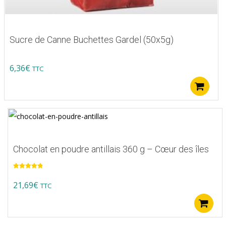
Sucre de Canne Buchettes Gardel (50x5g)
6,36
€
TTC
A
Chocolat en poudre antillais 360 g – Cœur des îles
Note
5.00
sur 5
21,69
€
TTC