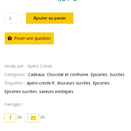
quantité
Ajouter au panier
de
Sucettes
Poser une question
Goût
Fraise
Bon
Vendu par: : Apéro Créole
Bon
Catégories :
Cadeaux
,
Chocolat et confiserie
,
Epiceries
,
Sucrées
Bum
Étiquettes :
apero-creole.fr
,
douceurs sucrées
,
Epiceries
,
Epiceries sucrées
,
saveurs exotiques
Partagez :
(0)
(0)