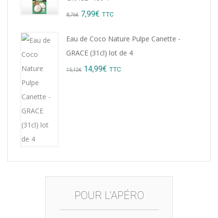
9,22€.
8,99€.
Original
Current
7,99
€
TTC
8,76
€
price
price
Eau de Coco Nature Pulpe Canette -
was:
is:
GRACE (31cl) lot de 4
8,76€.
7,99€.
Original
Current
14,99
€
TTC
15,12
€
price
price
was:
is:
15,12€.
14,99€.
POUR L'APÉRO