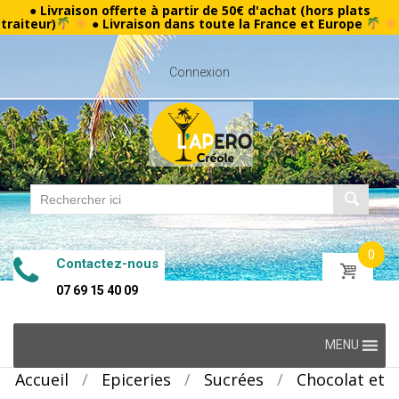
● Livraison offerte à partir de 50€ d'achat (hors plats
traiteur)
● Livraison dans toute la France et Europe
Connexion
0
Contactez-nous
07 69 15 40 09
Skip
MENU
to
Accueil
/
Epiceries
/
Sucrées
/
Chocolat et
content