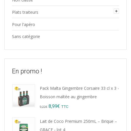
Plats traiteurs
Pour l'apéro
Sans catégorie
En promo !
Pack Malta Gingembre Corsaire 33 cl x 3 -
Boisson maltée au gingembre
Original
Current
8,99
€
TTC
9,22
€
price
price
Lait de Coco Premium 250mL – Brique –
was:
is:
GRACE - lot 4