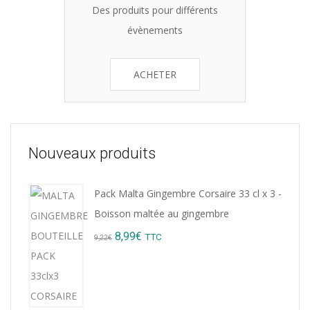
Des produits pour différents
évènements
ACHETER
Nouveaux produits
Pack Malta Gingembre Corsaire 33 cl x 3 -
Boisson maltée au gingembre
Original
Current
8,99
€
TTC
9,22
€
price
price
was:
is:
9,22€.
8,99€.