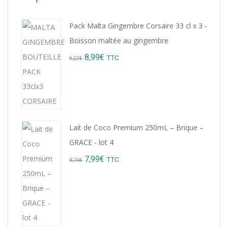
Pack Malta Gingembre Corsaire 33 cl x 3 -
Boisson maltée au gingembre
Original
Current
8,99
€
TTC
9,22
€
price
price
was:
is:
9,22€.
8,99€.
Lait de Coco Premium 250mL – Brique –
GRACE - lot 4
Original
Current
7,99
€
TTC
8,76
€
price
price
was:
is:
8,76€.
7,99€.