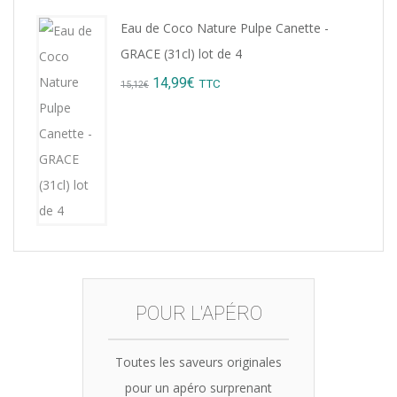
Eau de Coco Nature Pulpe Canette -
GRACE (31cl) lot de 4
Original
Current
14,99
€
TTC
15,12
€
price
price
was:
is:
15,12€.
14,99€.
POUR L'APÉRO
Toutes les saveurs originales
pour un apéro surprenant