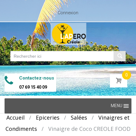
Connexion
0
Contactez-nous
07 69 15 40 09
Skip
MENU
to
Accueil
/
Epiceries
/
Salées
/
Vinaigres et
content
Condiments
/
Vinaigre de Coco CREOLE FOOD