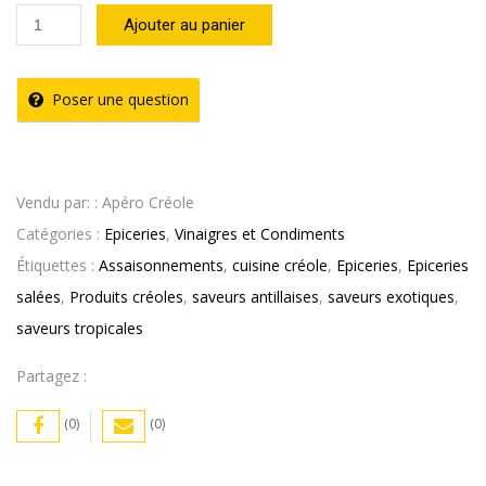
quantité
Ajouter au panier
de
Vinaigre
Poser une question
de
Coco
CREOLE
Vendu par: : Apéro Créole
FOOD
Catégories :
Epiceries
,
Vinaigres et Condiments
(25cl)
Étiquettes :
Assaisonnements
,
cuisine créole
,
Epiceries
,
Epiceries
salées
,
Produits créoles
,
saveurs antillaises
,
saveurs exotiques
,
saveurs tropicales
Partagez :
(0)
(0)