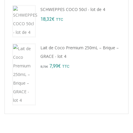
SCHWEPPES COCO 50cl - lot de 4
18,32
€
TTC
Lait de Coco Premium 250mL – Brique –
GRACE - lot 4
Original
Current
7,99
€
TTC
8,76
€
price
price
was:
is:
8,76€.
7,99€.