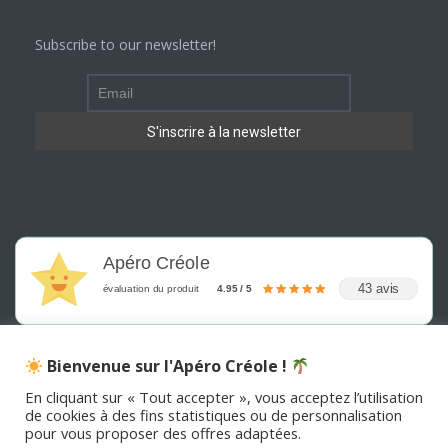
Subscribe to our newsletter!
Apéro Créole
43 avis
évaluation du produit
4.95 / 5
Bienvenue sur l'Apéro Créole !
En cliquant sur « Tout accepter », vous acceptez l’utilisation
de cookies à des fins statistiques ou de personnalisation
©
2026
APERO CREOLE . Tous les droits sont réservés
pour vous proposer des offres adaptées.