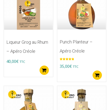
Punch Planteur –
Liqueur Grog au Rhum
Apéro Créole
– Apéro Créole
40,00
€
TTC
Note
5.00
35,00
€
TTC
sur 5
Ajouter au panier
A