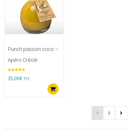
Punch passion coco –
Apéro Créole
Note
5.00
35,00
€
TTC
sur 5
Ajouter au panier
1
2