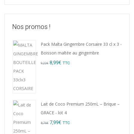
Nos promos !
Pack Malta Gingembre Corsaire 33 cl x 3 -
Boisson maltée au gingembre
Original
Current
8,99
€
TTC
9,22
€
price
price
was:
is:
9,22€.
8,99€.
Lait de Coco Premium 250mL – Brique –
GRACE - lot 4
Original
Current
7,99
€
TTC
8,76
€
price
price