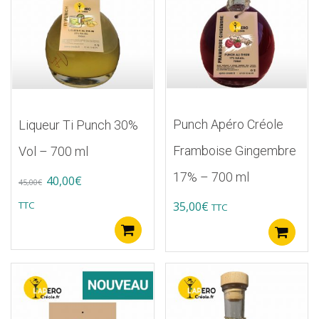
Punch Apéro Créole
Liqueur Ti Punch 30%
Framboise Gingembre
Vol – 700 ml
17% – 700 ml
Original
Current
40,00
€
45,00
€
price
price
TTC
35,00
€
TTC
was:
is:
Ajouter au panier
A
45,00€.
40,00€.