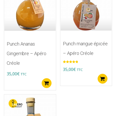
Punch mangue épicée
Punch Ananas
– Apéro Créole
Gingembre – Apéro
Créole
Note
5.00
35,00
€
TTC
sur 5
35,00
€
TTC
A
Ajouter au panier