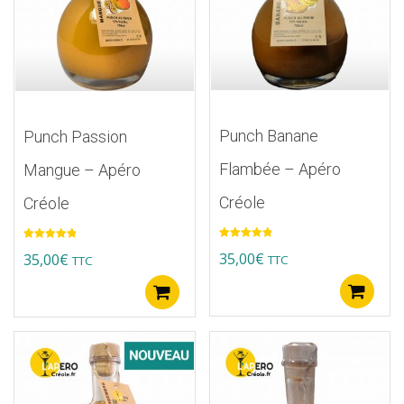
Punch Banane
Punch Passion
Flambée – Apéro
Mangue – Apéro
Créole
Créole
Note
5.00
Note
5.00
35,00
€
35,00
€
TTC
TTC
sur 5
sur 5
A
Ajouter au panier