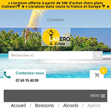
● Livraison offerte à partir de 50€ d'achat (hors plats
traiteur)🌴 ☀️ ● Livraison dans toute la France et Europe 🌴 ☀️
Connexion
0
Contactez-nous
07 69 15 40 09
Skip
MENU
to
Accueil
/
Boissons
/
Alcools
/
Apéro
content