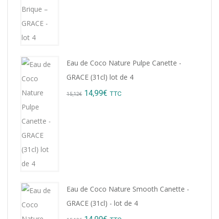
was:
is:
8,76€.
7,99€.
Eau de Coco Nature Pulpe Canette -
GRACE (31cl) lot de 4
Original
Current
14,99
€
TTC
15,12
€
price
price
was:
is:
15,12€.
14,99€.
Eau de Coco Nature Smooth Canette -
GRACE (31cl) - lot de 4
Original
Current