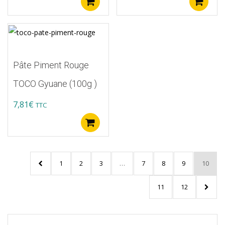
Ajouter au panier
A
Pâte Piment Rouge
TOCO Gyuane (100g )
7,81
€
TTC
Ajouter au panier
1
2
3
…
7
8
9
10
11
12