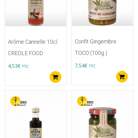
Confit Gingembre
Arôme Cannelle 10cl
TOCO (100g )
CREOLE FOOD
7,54
€
4,53
€
TTC
TTC
A
Ajouter au panier