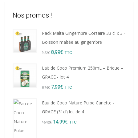
Nos promos !
Pack Malta Gingembre Corsaire 33 cl x 3 -
Boisson maltée au gingembre
Original
Current
8,99
€
TTC
9,22
€
price
price
Lait de Coco Premium 250mL – Brique –
was:
is:
GRACE - lot 4
9,22€.
8,99€.
Original
Current
7,99
€
TTC
8,76
€
price
price
Eau de Coco Nature Pulpe Canette -
was:
is:
GRACE (31cl) lot de 4
8,76€.
7,99€.
Original
Current
14,99
€
TTC
15,12
€
price
price