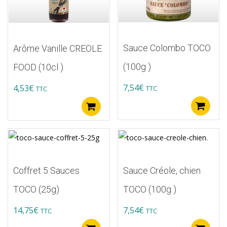
Sauce Colombo TOCO
Arôme Vanille CREOLE
(100g )
FOOD (10cl )
7,54
€
4,53
€
TTC
TTC
A
Ajouter au panier
Coffret 5 Sauces
Sauce Créole, chien
TOCO (25g)
TOCO (100g )
14,75
€
7,54
€
TTC
TTC