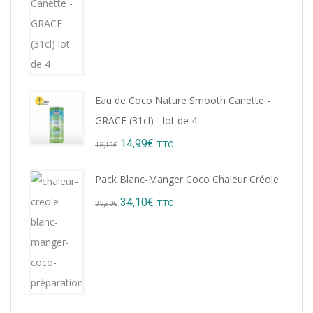
was:
is:
15,12€.
14,99€.
Eau de Coco Nature Smooth Canette -
GRACE (31cl) - lot de 4
Original
Current
14,99
€
TTC
15,12
€
price
price
Pack Blanc-Manger Coco Chaleur Créole
was:
is:
Original
Current
34,10
€
TTC
35,90
€
15,12€.
14,99€.
price
price
was:
is:
35,90€.
34,10€.