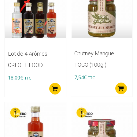
Chutney Mangue
Lot de 4 Arômes
TOCO (100g )
CREOLE FOOD
7,54
€
18,00
€
TTC
TTC
A
Ajouter au panier