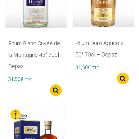
Rhum Doré Agricole
Rhum Blanc Cuvée de
50° 70cl – Depaz
la Montagne 45° 70cl –
Depaz
31,50
€
TTC
31,50
€
S
TTC
Select options