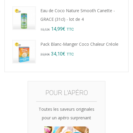
price
price
Eau de Coco Nature Smooth Canette -
was:
is:
GRACE (31cl) - lot de 4
15,12€.
14,99€.
Original
Current
14,99
€
TTC
15,12
€
price
price
Pack Blanc-Manger Coco Chaleur Créole
was:
is:
Original
Current
34,10
€
TTC
35,90
€
15,12€.
14,99€.
price
price
was:
is:
35,90€.
34,10€.
POUR L'APÉRO
Toutes les saveurs originales
pour un apéro surprenant