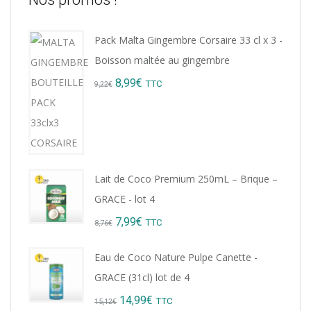
Pack Malta Gingembre Corsaire 33 cl x 3 -
Boisson maltée au gingembre
Original
Current
8,99
€
TTC
9,22
€
price
price
was:
is:
9,22€.
8,99€.
Lait de Coco Premium 250mL – Brique –
GRACE - lot 4
Original
Current
7,99
€
TTC
8,76
€
price
price
Eau de Coco Nature Pulpe Canette -
was:
is:
GRACE (31cl) lot de 4
8,76€.
7,99€.
Original
Current
14,99
€
TTC
15,12
€