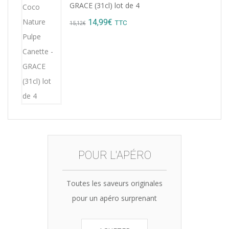
GRACE (31cl) lot de 4
Original
Current
14,99
€
TTC
15,12
€
price
price
was:
is:
15,12€.
14,99€.
POUR L'APÉRO
Toutes les saveurs originales
pour un apéro surprenant