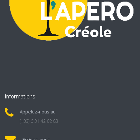
Informations
Appelez-nous au
(+33) 6 31 42 02 83
Ecrivez-nous