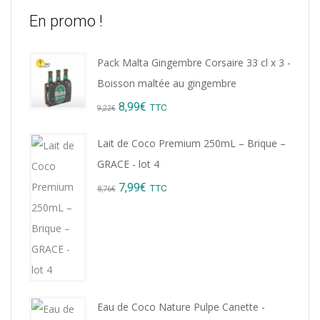
En promo !
Pack Malta Gingembre Corsaire 33 cl x 3 -
Boisson maltée au gingembre
Original
Current
8,99
€
TTC
9,22
€
price
price
Lait de Coco Premium 250mL – Brique –
was:
is:
GRACE - lot 4
9,22€.
8,99€.
Original
Current
7,99
€
TTC
8,76
€
price
price
was:
is:
8,76€.
7,99€.
Eau de Coco Nature Pulpe Canette -