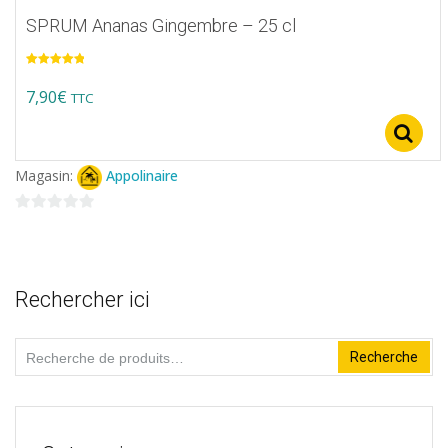
SPRUM Ananas Gingembre – 25 cl
Note
5.00
sur 5
7,90
€
TTC
Magasin:
Appolinaire
0
sur
5
Rechercher ici
Recherche
Recherche
pour :