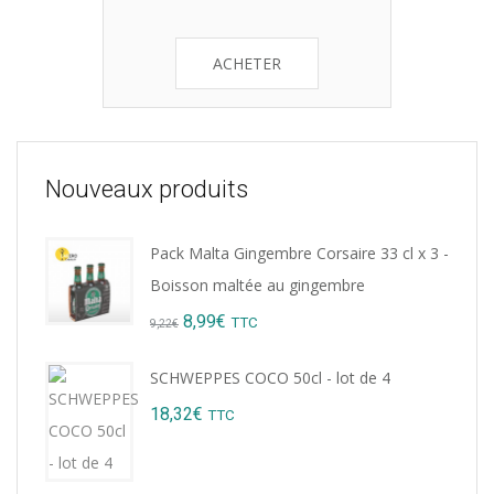
ACHETER
Nouveaux produits
Pack Malta Gingembre Corsaire 33 cl x 3 -
Boisson maltée au gingembre
Original
Current
8,99
€
TTC
9,22
€
price
price
SCHWEPPES COCO 50cl - lot de 4
was:
is:
18,32
€
TTC
9,22€.
8,99€.