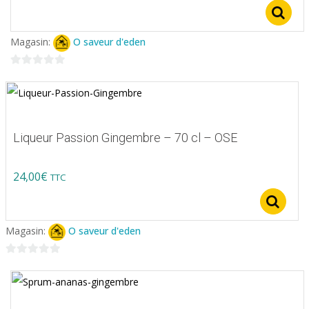
Magasin:
O saveur d'eden
0
sur
5
Liqueur Passion Gingembre – 70 cl – OSE
24,00
€
TTC
S
Magasin:
O saveur d'eden
0
sur
5