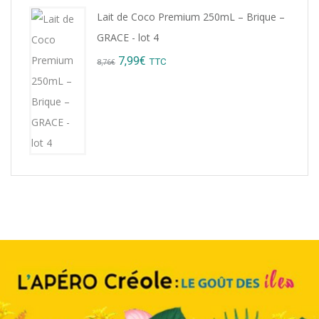
Lait de Coco Premium 250mL – Brique –
GRACE - lot 4
Original
Current
7,99
€
TTC
8,76
€
price
price
was:
is:
8,76€.
7,99€.