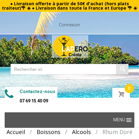
● Livraison offerte à partir de 50€ d'achat (hors plats
traiteur)🌴 ☀️ ● Livraison dans toute la France et Europe 🌴 ☀️
Connexion
0
Contactez-nous
07 69 15 40 09
Skip
MENU
to
Accueil
/
Boissons
/
Alcools
/
Rhum Doré
content