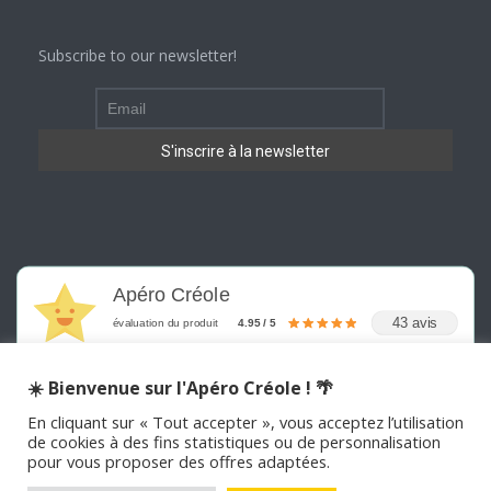
Subscribe to our newsletter!
Apéro Créole
43 avis
évaluation du produit
4.95 / 5
☀️ Bienvenue sur l'Apéro Créole ! 🌴
En cliquant sur « Tout accepter », vous acceptez l’utilisation
de cookies à des fins statistiques ou de personnalisation
pour vous proposer des offres adaptées.
©
2026
APERO CREOLE . Tous les droits sont réservés