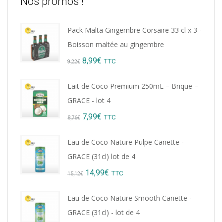
Nos promos !
Pack Malta Gingembre Corsaire 33 cl x 3 -
Boisson maltée au gingembre
Original
Current
8,99
€
TTC
9,22
€
price
price
Lait de Coco Premium 250mL – Brique –
was:
is:
GRACE - lot 4
9,22€.
8,99€.
Original
Current
7,99
€
TTC
8,76
€
price
price
Eau de Coco Nature Pulpe Canette -
was:
is:
GRACE (31cl) lot de 4
8,76€.
7,99€.
Original
Current
14,99
€
TTC
15,12
€
price
price
Eau de Coco Nature Smooth Canette -
was:
is:
GRACE (31cl) - lot de 4
15,12€.
14,99€.