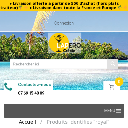
● Livraison offerte à partir de 50€ d'achat (hors plats
traiteur)
● Livraison dans toute la France et Europe
Connexion
0
Contactez-nous
07 69 15 40 09
Skip
MENU
to
Accueil
/
Produits identifiés “royal”
content