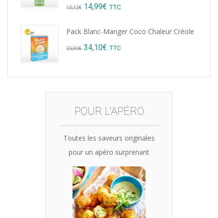
Original
Current
14,99
€
TTC
15,12
€
price
price
Pack Blanc-Manger Coco Chaleur Créole
was:
is:
Original
Current
34,10
€
TTC
35,90
€
15,12€.
14,99€.
price
price
was:
is:
35,90€.
34,10€.
POUR L'APÉRO
Toutes les saveurs originales
pour un apéro surprenant