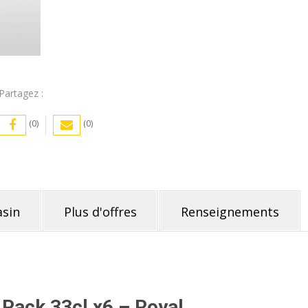
Pack
33cl
x6
–
Royal
Partagez :
(0)
(0)
sin
Plus d'offres
Renseignements
 Pack 33cl x6 – Royal