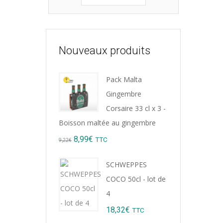
Nouveaux produits
Pack Malta
Gingembre
Corsaire 33 cl x 3 -
Boisson maltée au gingembre
Original
Current
8,99
€
TTC
9,22
€
price
price
SCHWEPPES
was:
is:
COCO 50cl - lot de
9,22€.
8,99€.
4
18,32
€
TTC