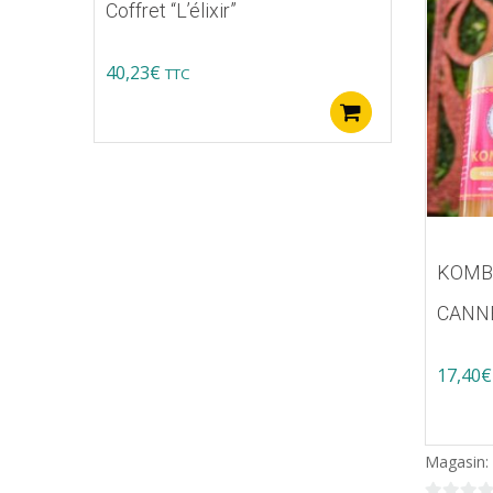
Coffret “L’élixir”
40,23
€
TTC
Buy product
KOMB
CANNE
17,40
€
Magasin: