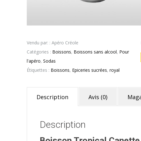
Vendu par: : Apéro Créole
Catégories :
Boissons
,
Boissons sans alcool
,
Pour
l'apéro
,
Sodas
Étiquettes :
Boissons
,
Epiceries sucrées
,
royal
Description
Avis (0)
Maga
Description
Boisson Tropical Canette