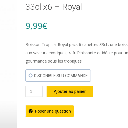
33cl x6 – Royal
9,99
€
Boisson Tropical Royal pack 6 canettes 33cl : une boiss
aux saveurs exotiques, rafraîchissante et idéale pour u
gourmande sous les tropiques.
DISPONIBLE SUR COMMANDE
quantité
Ajouter au panier
de
Boisson
Poser une question
Tropical
Canette