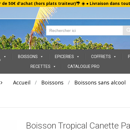
r de 50€ d'achat (hors plats traiteur)🌴 ☀️ ● Livraison dans tou
BOISSONS
EPICERIES
COFFRETS
s
RECETTES
CATALOGUE PRO
t
Accueil
/
Boissons
/
Boissons sans alcool
Boisson Tropical Canette P