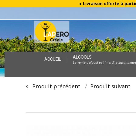
● Livraison offerte à parti
Skip
ALCOOLS
ACCUEIL
La vente d’alcool est interdite aux mineur
to
content
Post
Produit précédent
Produit suivan
navigation