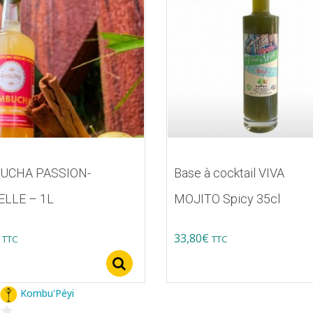
UCHA PASSION-
Base à cocktail VIVA
LLE – 1L
MOJITO Spicy 35cl
33,80
€
TTC
TTC
Ce
Select options
produit
Kombu'Péyi
a