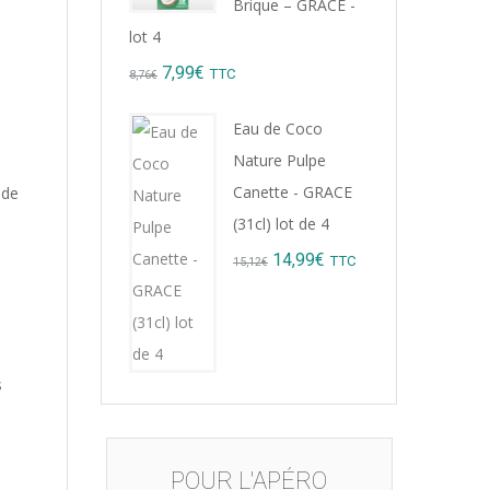
Brique – GRACE -
lot 4
Original
Current
7,99
€
TTC
8,76
€
price
price
Eau de Coco
was:
is:
Nature Pulpe
8,76€.
7,99€.
Canette - GRACE
 de
(31cl) lot de 4
Original
Current
14,99
€
TTC
15,12
€
price
price
was:
is:
15,12€.
14,99€.
s
POUR L'APÉRO