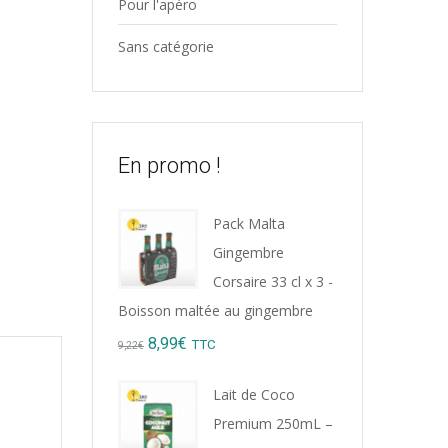
Pour l'apéro
Sans catégorie
En promo !
Pack Malta
Gingembre
Corsaire 33 cl x 3 -
Boisson maltée au gingembre
Original
Current
8,99
€
TTC
9,22
€
price
price
Lait de Coco
was:
is:
Premium 250mL –
9,22€.
8,99€.