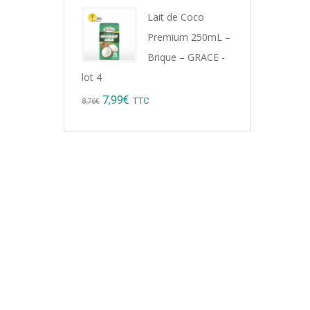
Lait de Coco
Premium 250mL –
Brique – GRACE -
lot 4
Original
Current
7,99
€
TTC
8,76
€
price
price
was:
is:
8,76€.
7,99€.