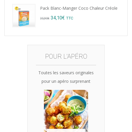
price
price
Pack Blanc-Manger Coco Chaleur Créole
was:
is:
Original
Current
34,10
€
TTC
35,90
€
15,12€.
14,99€.
price
price
was:
is:
35,90€.
34,10€.
POUR L'APÉRO
Toutes les saveurs originales
pour un apéro surprenant