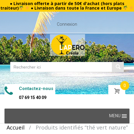
● Livraison offerte à partir de 50€ d'achat (hors plats
traiteur)
● Livraison dans toute la France et Europe
Connexion
0
Contactez-nous
07 69 15 40 09
Skip
MENU
to
Accueil
/
Produits identifiés “thé vert nature”
content