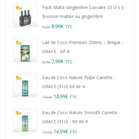
Pack Malta Gingembre Corsaire 33 cl x 3 -
Boisson maltée au gingembre
Original
Current
8,99
€
TTC
9,22
€
price
price
Lait de Coco Premium 250mL – Brique –
was:
is:
GRACE - lot 4
9,22€.
8,99€.
Original
Current
7,99
€
TTC
8,76
€
price
price
Eau de Coco Nature Pulpe Canette -
was:
is:
GRACE (31cl) lot de 4
8,76€.
7,99€.
Original
Current
14,99
€
TTC
15,12
€
price
price
Eau de Coco Nature Smooth Canette -
was:
is:
GRACE (31cl) - lot de 4
15,12€.
14,99€.
Original
Current
14,99
€
TTC
15,12
€