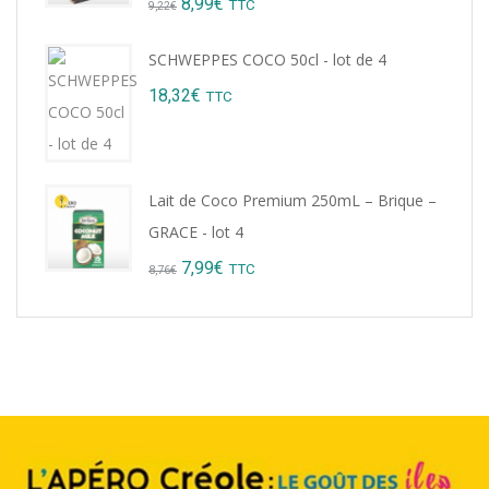
Original
Current
8,99
€
TTC
9,22
€
price
price
SCHWEPPES COCO 50cl - lot de 4
was:
is:
18,32
€
TTC
9,22€.
8,99€.
Lait de Coco Premium 250mL – Brique –
GRACE - lot 4
Original
Current
7,99
€
TTC
8,76
€
price
price
was:
is:
8,76€.
7,99€.