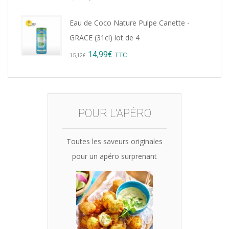
price
price
Eau de Coco Nature Pulpe Canette -
was:
is:
GRACE (31cl) lot de 4
8,76€.
7,99€.
Original
Current
14,99
€
TTC
15,12
€
price
price
was:
is:
15,12€.
14,99€.
POUR L'APÉRO
Toutes les saveurs originales
pour un apéro surprenant