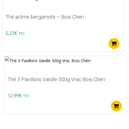
Thé arôme bergamote – Bois Cheri
5,22
€
TTC
A
Thé 3 Pavillons Vanille 500g Vrac Bois Chéri
12,99
€
TTC