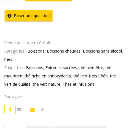
de
Thé
Poser une question
Vert
Nature
Bois
Vendu par: : Apéro Créole
Chéri
Catégories :
Boissons
,
Boissons chaudes
,
Boissons sans alcool
,
thés
Étiquettes :
Boissons
,
Epiceries sucrées
,
thé bien-être
,
thé
mauricien
,
thé riche en antioxydants
,
thé vert Bois Chéri
,
thé
vert de qualité
,
thé vert nature
,
Thés et infusions
Partagez :
(0)
(0)