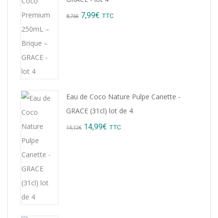
Original
Current
7,99
€
TTC
8,76
€
price
price
was:
is:
8,76€.
7,99€.
Eau de Coco Nature Pulpe Canette -
GRACE (31cl) lot de 4
Original
Current
14,99
€
TTC
15,12
€
price
price
was:
is:
15,12€.
14,99€.