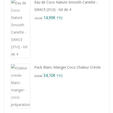
Eau de Coco Nature Smooth Canette -
GRACE (31cl) - lot de 4
Original
Current
14,99
€
TTC
15,12
€
price
price
was:
is:
15,12€.
14,99€.
Pack Blanc-Manger Coco Chaleur Créole
Original
Current
34,10
€
TTC
35,90
€
price
price
was:
is:
35,90€.
34,10€.