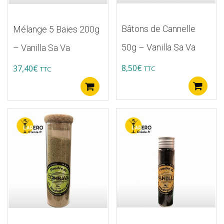
Bâtons de Cannelle
Mélange 5 Baies 200g
50g – Vanilla Sa Va
– Vanilla Sa Va
8,50
€
37,40
€
TTC
TTC
A
Ajouter au panier