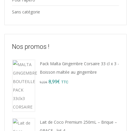
Sans catégorie
Nos promos !
Pack Malta Gingembre Corsaire 33 cl x 3 -
Boisson maltée au gingembre
Original
Current
8,99
€
TTC
9,22
€
price
price
was:
is:
9,22€.
8,99€.
Lait de Coco Premium 250mL – Brique –
GRACE - lot 4