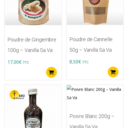
Poudre de Cannelle
Poudre de Gingembre
50g – Vanilla Sa Va
100g – Vanilla Sa Va
8,50
€
17,00
€
TTC
TTC
A
Ajouter au panier
Poivre Blanc 200g –
Vanilla Sa Va