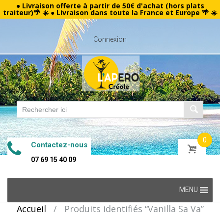
● Livraison offerte à partir de 50€ d'achat (hors plats
traiteur)🌴 ☀️ ● Livraison dans toute la France et Europe 🌴 ☀️
Connexion
0
Contactez-nous
07 69 15 40 09
Skip
MENU
to
Accueil
/
Produits identifiés “Vanilla Sa Va”
content