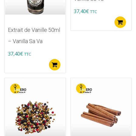
37,40
€
TTC
A
Extrait de Vanille 50ml
– Vanilla Sa Va
37,40
€
TTC
Ajouter au panier