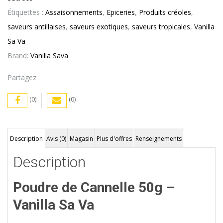
Sa
Étiquettes :
Assaisonnements
,
Epiceries
,
Produits créoles
,
Va
saveurs antillaises
,
saveurs exotiques
,
saveurs tropicales
,
Vanilla
Sa Va
Brand:
Vanilla Sava
Partagez :
(0)
(0)
Description
Avis (0)
Magasin
Plus d'offres
Renseignements
Description
Poudre de Cannelle 50g –
Vanilla Sa Va