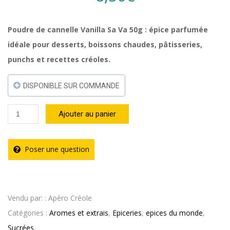
Poudre de cannelle Vanilla Sa Va 50g : épice parfumée
idéale pour desserts, boissons chaudes, pâtisseries,
punchs et recettes créoles.
DISPONIBLE SUR COMMANDE
quantité
Ajouter au panier
de
Poudre
Poser une question
de
Cannelle
50g
Vendu par: : Apéro Créole
–
Catégories :
Aromes et extrais
,
Epiceries
,
epices du monde
,
Vanilla
Sucrées