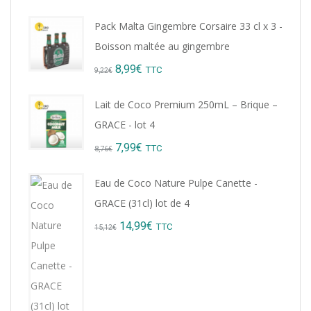
Pack Malta Gingembre Corsaire 33 cl x 3 -
Boisson maltée au gingembre
Original
Current
8,99
€
TTC
9,22
€
price
price
Lait de Coco Premium 250mL – Brique –
was:
is:
GRACE - lot 4
9,22€.
8,99€.
Original
Current
7,99
€
TTC
8,76
€
price
price
Eau de Coco Nature Pulpe Canette -
was:
is:
GRACE (31cl) lot de 4
8,76€.
7,99€.
Original
Current
14,99
€
TTC
15,12
€
price
price
was:
is:
15,12€.
14,99€.