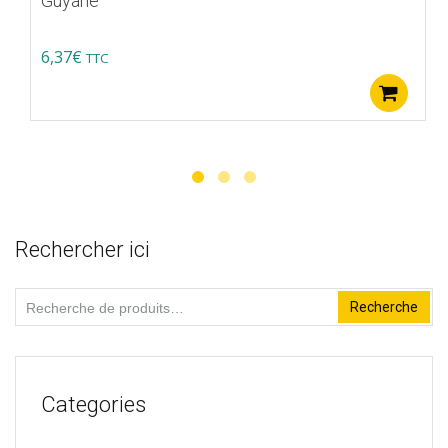
Guyane
6,37
€
TTC
Aj
Rechercher ici
Recherche
Recherche
pour :
Categories