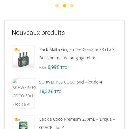
Nouveaux produits
Pack Malta Gingembre Corsaire 33 cl x 3 -
Boisson maltée au gingembre
Original
Current
8,99
€
TTC
9,22
€
price
price
SCHWEPPES COCO 50cl - lot de 4
was:
is:
18,32
€
TTC
9,22€.
8,99€.
Lait de Coco Premium 250mL – Brique –
GRACE - lot 4