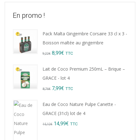
En promo !
Pack Malta Gingembre Corsaire 33 cl x 3 -
Boisson maltée au gingembre
Original
Current
8,99
€
TTC
9,22
€
price
price
Lait de Coco Premium 250mL – Brique –
was:
is:
GRACE - lot 4
9,22€.
8,99€.
Original
Current
7,99
€
TTC
8,76
€
price
price
Eau de Coco Nature Pulpe Canette -
was:
is:
GRACE (31cl) lot de 4
8,76€.
7,99€.
Original
Current
14,99
€
TTC
15,12
€
price
price