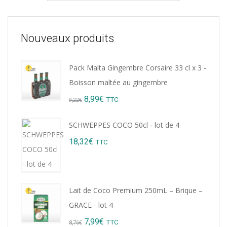
Nouveaux produits
Pack Malta Gingembre Corsaire 33 cl x 3 -
Boisson maltée au gingembre
Original
Current
8,99
€
TTC
9,22
€
price
price
SCHWEPPES COCO 50cl - lot de 4
was:
is:
18,32
€
TTC
9,22€.
8,99€.
Lait de Coco Premium 250mL – Brique –
GRACE - lot 4
Original
Current
7,99
€
TTC
8,76
€