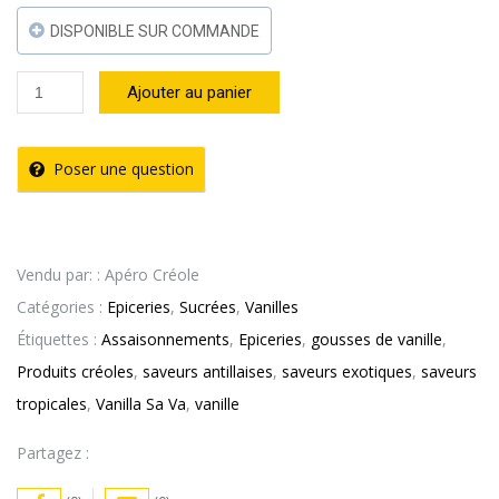
DISPONIBLE SUR COMMANDE
quantité
Ajouter au panier
de
Gousses
Poser une question
de
Vanille
x10
Vendu par: : Apéro Créole
–
Catégories :
Epiceries
,
Sucrées
,
Vanilles
Vanilla
Étiquettes :
Assaisonnements
,
Epiceries
,
gousses de vanille
,
Sa
Produits créoles
,
saveurs antillaises
,
saveurs exotiques
,
saveurs
Va
tropicales
,
Vanilla Sa Va
,
vanille
Partagez :