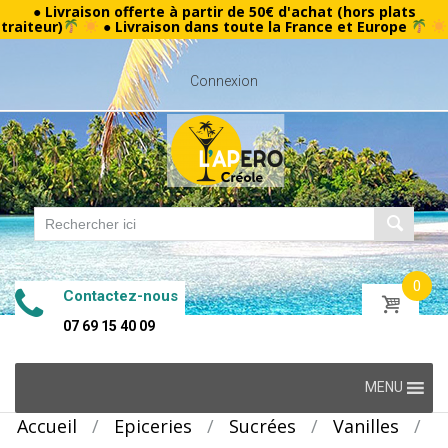
● Livraison offerte à partir de 50€ d'achat (hors plats
traiteur)
● Livraison dans toute la France et Europe
Connexion
0
Contactez-nous
07 69 15 40 09
Skip
MENU
to
Accueil
/
Epiceries
/
Sucrées
/
Vanilles
/
content