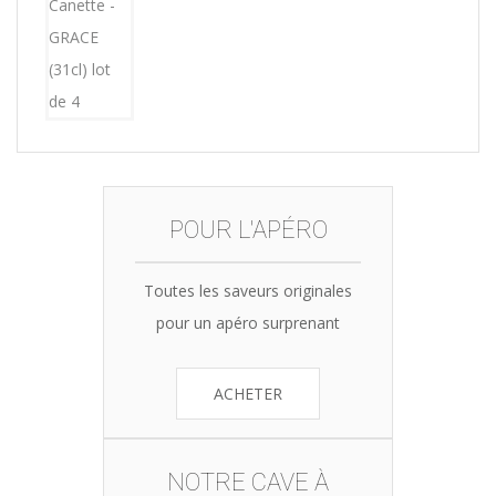
was:
is:
15,12€.
14,99€.
POUR L'APÉRO
Toutes les saveurs originales
pour un apéro surprenant
ACHETER
NOTRE CAVE À