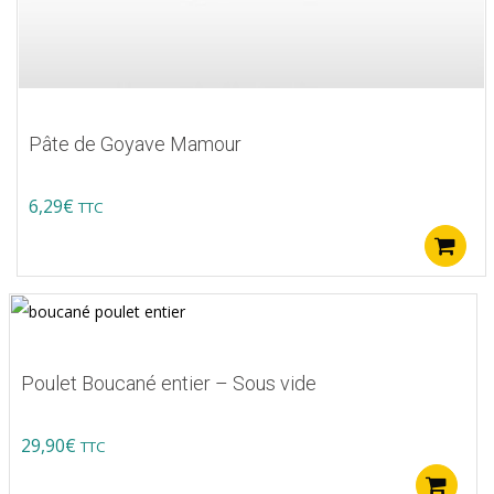
Pâte de Goyave Mamour
6,29
€
TTC
Poulet Boucané entier – Sous vide
29,90
€
TTC
A