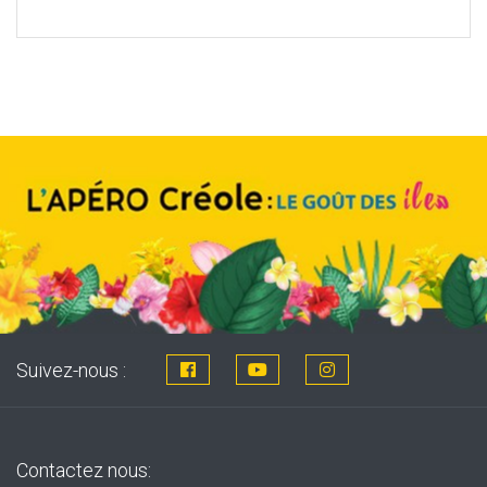
price
price
was:
is:
8,76€.
7,99€.
Suivez-nous :
Contactez nous: