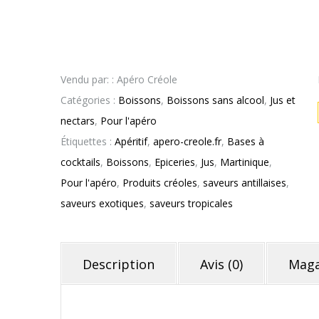
Vendu par: : Apéro Créole
Catégories :
Boissons
,
Boissons sans alcool
,
Jus et
nectars
,
Pour l'apéro
Étiquettes :
Apéritif
,
apero-creole.fr
,
Bases à
cocktails
,
Boissons
,
Epiceries
,
Jus
,
Martinique
,
Pour l'apéro
,
Produits créoles
,
saveurs antillaises
,
saveurs exotiques
,
saveurs tropicales
Description
Avis (0)
Maga