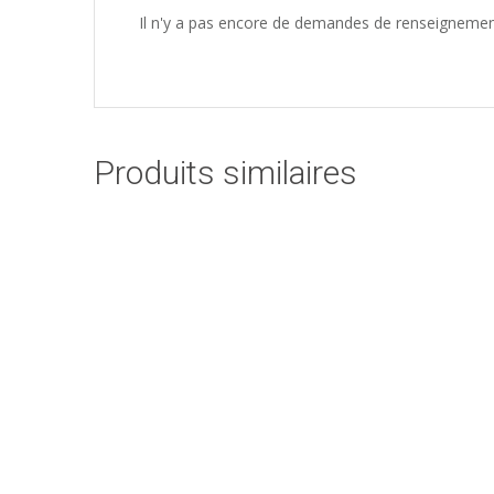
Il n'y a pas encore de demandes de renseignemen
Produits similaires
Sirop de citron vert –
LA MARIE
GALANTAISE
14,00
€
TTC