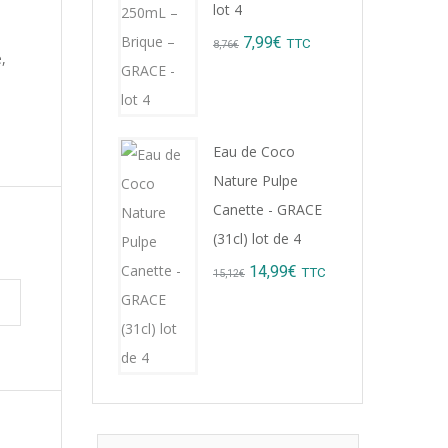
lot 4
Original
Current
7,99
€
TTC
8,76
€
,
price
price
was:
is:
8,76€.
7,99€.
Eau de Coco
Nature Pulpe
Canette - GRACE
(31cl) lot de 4
Original
Current
14,99
€
TTC
15,12
€
price
price
was:
is:
15,12€.
14,99€.