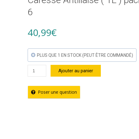
6
40,99
€
PLUS QUE 1 EN STOCK (PEUT ÊTRE COMMANDÉ)
quantité
Ajouter au panier
de
Ananas
Poser une question
Mangue
Citron
Vert
–
Caresse