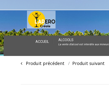
Skip
ALCOOLS
ACCUEIL
La vente d’alcool est interdite aux mineur
to
content
Post
Produit précédent
Produit suivan
navigation