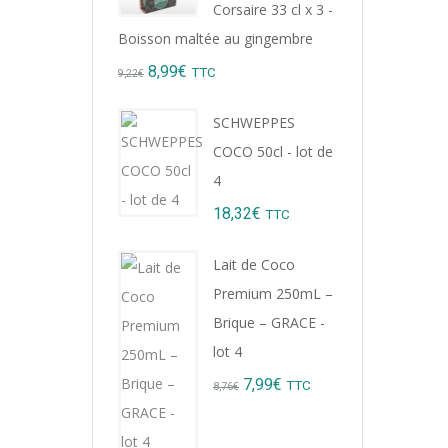
Corsaire 33 cl x 3 -
Boisson maltée au gingembre
Original
Current
8,99
€
TTC
9,22
€
price
price
SCHWEPPES
was:
is:
COCO 50cl - lot de
ions
9,22€.
8,99€.
4
18,32
€
TTC
Lait de Coco
Premium 250mL –
Brique – GRACE -
lot 4
Original
Current
7,99
€
TTC
8,76
€
price
price