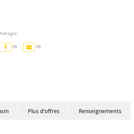
Antillaise
(
1L
)
Partagez :
pack
de
(0)
(0)
6
sin
Plus d'offres
Renseignements