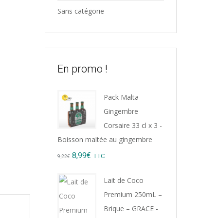
Sans catégorie
En promo !
Pack Malta
Gingembre
Corsaire 33 cl x 3 -
Boisson maltée au gingembre
Original
Current
8,99
€
TTC
9,22
€
price
price
Lait de Coco
was:
is:
Premium 250mL –
9,22€.
8,99€.
Brique – GRACE -