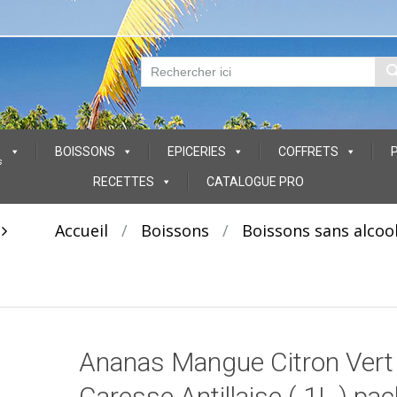
BOISSONS
EPICERIES
COFFRETS
s
RECETTES
CATALOGUE PRO
t
Accueil
/
Boissons
/
Boissons sans alcoo
Ananas Mangue Citron Vert
Caresse Antillaise ( 1L ) pac