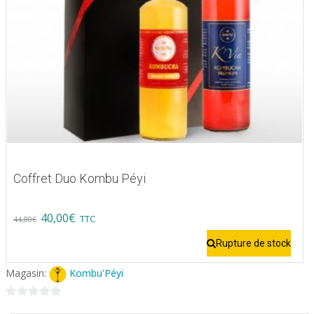
Coffret Duo Kombu Péyi
Original
Current
40,00
€
TTC
44,80
€
price
price
Rupture de stock
was:
is:
Magasin:
Kombu'Péyi
44,80€.
40,00€.
0