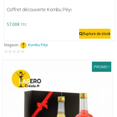
Coffret découverte Kombu Péyi
57,00
€
TTC
Rupture de stock
Magasin:
Kombu'Péyi
0
sur
PROMO !
5