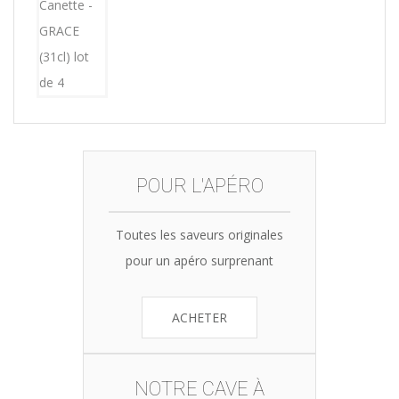
was:
is:
15,12€.
14,99€.
POUR L'APÉRO
Toutes les saveurs originales
pour un apéro surprenant
ACHETER
NOTRE CAVE À