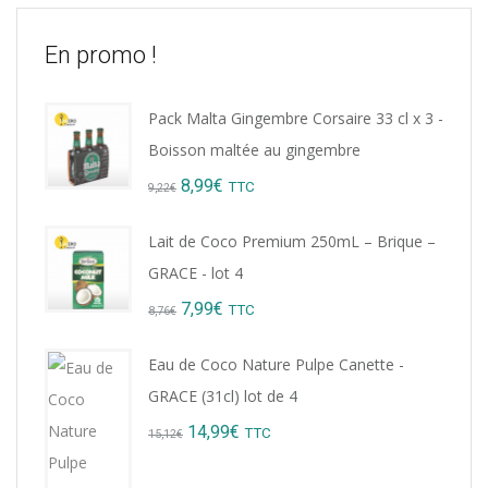
En promo !
Pack Malta Gingembre Corsaire 33 cl x 3 -
Boisson maltée au gingembre
Original
Current
8,99
€
TTC
9,22
€
price
price
Lait de Coco Premium 250mL – Brique –
was:
is:
GRACE - lot 4
9,22€.
8,99€.
Original
Current
7,99
€
TTC
8,76
€
price
price
Eau de Coco Nature Pulpe Canette -
was:
is:
GRACE (31cl) lot de 4
8,76€.
7,99€.
Original
Current
14,99
€
TTC
15,12
€
price
price