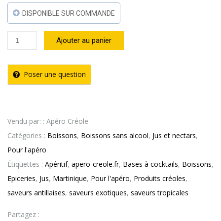
DISPONIBLE SUR COMMANDE
quantité
Ajouter au panier
de
Ananas
Poser une question
Coco
–
Caresse
Vendu par: : Apéro Créole
Antillaise
Catégories :
Boissons
,
Boissons sans alcool
,
Jus et nectars
,
(
Pour l'apéro
1L
Étiquettes :
Apéritif
,
apero-creole.fr
,
Bases à cocktails
,
Boissons
,
)
Epiceries
,
Jus
,
Martinique
,
Pour l'apéro
,
Produits créoles
,
pack
saveurs antillaises
,
saveurs exotiques
,
saveurs tropicales
de
6
Partagez :