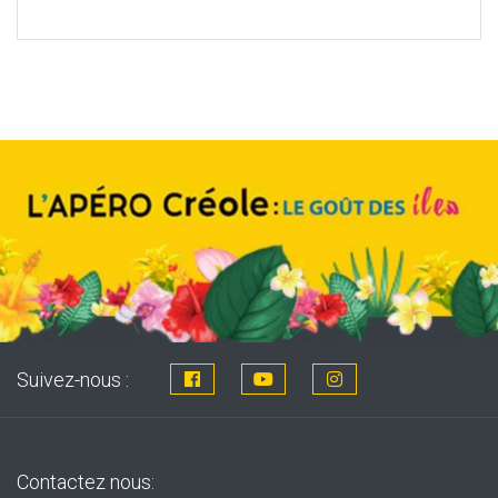
price
price
was:
is:
8,76€.
7,99€.
Suivez-nous :
Contactez nous: