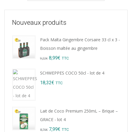
Nouveaux produits
Pack Malta Gingembre Corsaire 33 cl x 3 -
Boisson maltée au gingembre
Original
Current
8,99
€
TTC
9,22
€
price
price
SCHWEPPES COCO 50cl - lot de 4
was:
is:
18,32
€
TTC
9,22€.
8,99€.
Lait de Coco Premium 250mL – Brique –
GRACE - lot 4
Original
Current
7,99
€
TTC
8,76
€