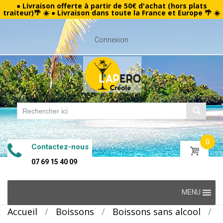
● Livraison offerte à partir de 50€ d'achat (hors plats
traiteur)🌴 ☀️ ● Livraison dans toute la France et Europe 🌴 ☀️
Connexion
0
Contactez-nous
07 69 15 40 09
Skip
MENU
to
Accueil
/
Boissons
/
Boissons sans alcool
/
content