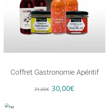
Coffret Gastronomie Apéritif
Original
Current
30,00
€
31,60
€
price
price