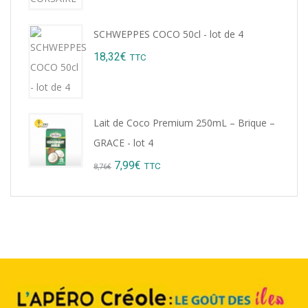
9,22€.
8,99€.
SCHWEPPES COCO 50cl - lot de 4
18,32
€
TTC
Lait de Coco Premium 250mL – Brique –
GRACE - lot 4
Original
Current
7,99
€
TTC
8,76
€
price
price
was:
is:
8,76€.
7,99€.