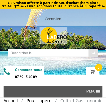
● Livraison offerte à partir de 50€ d'achat (hors plats
traiteur)🌴 ☀️ ● Livraison dans toute la France et Europe 🌴 ☀️
Connexion
0
Contactez-nous
07 69 15 40 09
Skip
MENU
to
Accueil
/
Pour l'apéro
/
Coffret Gastronomie
content