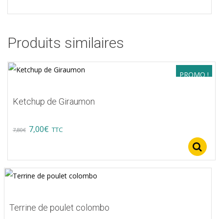
Produits similaires
PROMO !
Ketchup de Giraumon
Original
Current
7,00
€
TTC
7,80
€
price
price
was:
is:
7,80€.
7,00€.
Terrine de poulet colombo