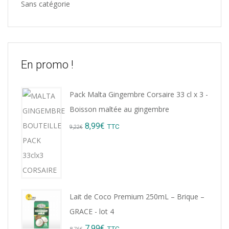
Sans catégorie
En promo !
Pack Malta Gingembre Corsaire 33 cl x 3 -
Boisson maltée au gingembre
Original
Current
8,99
€
TTC
9,22
€
price
price
was:
is:
9,22€.
8,99€.
Lait de Coco Premium 250mL – Brique –
GRACE - lot 4
Original
Current
7,99
€
TTC