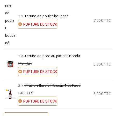
was:
is:
1 ×
Terrine de poulet boucané
7,50
€
TTC
31,60€.
30,00€.
RUPTURE DE STOCK
1 ×
Terrine de porc au piment Bonda
Man Jak
6,80
€
TTC
RUPTURE DE STOCK
2 ×
Infusion florale hibiscus NaéFood
BIO 33 cl
3,00
€
TTC
RUPTURE DE STOCK