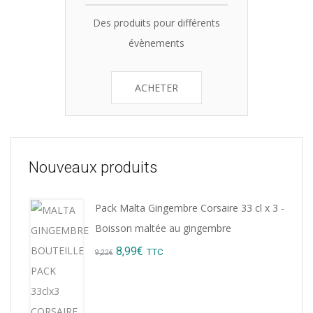
Des produits pour différents
évènements
ACHETER
Nouveaux produits
Pack Malta Gingembre Corsaire 33 cl x 3 -
Boisson maltée au gingembre
Original
Current
8,99
€
TTC
9,22
€
price
price
was:
is: