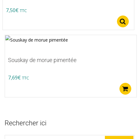
7,50
€
TTC
S
Souskay de morue pimentée
7,69
€
TTC
Rechercher ici