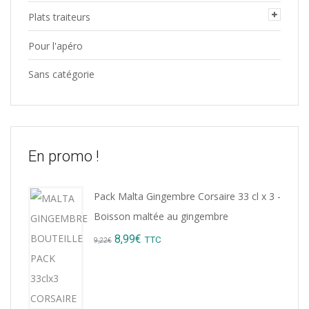
Plats traiteurs
Pour l'apéro
Sans catégorie
En promo !
Pack Malta Gingembre Corsaire 33 cl x 3 -
Boisson maltée au gingembre
Original
Current
8,99
€
TTC
9,22
€
price
price
was:
is:
9,22€.
8,99€.