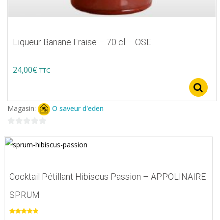
Liqueur Banane Fraise – 70 cl – OSE
24,00
€
TTC
Magasin:
O saveur d'eden
0
sur
5
Cocktail Pétillant Hibiscus Passion – APPOLINAIRE
SPRUM
Note
5.00