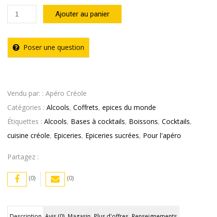
quantité
Ajouter au panier
de
Coffret
Poser une question
Challenge
Piment
Apéro
Vendu par: : Apéro Créole
Catégories :
Alcools
,
Coffrets
,
epices du monde
Étiquettes :
Alcools
,
Bases à cocktails
,
Boissons
,
Cocktails
,
cuisine créole
,
Epiceries
,
Epiceries sucrées
,
Pour l'apéro
Partagez :
(0)
(0)
Description
Avis (0)
Magasin
Plus d'offres
Renseignements