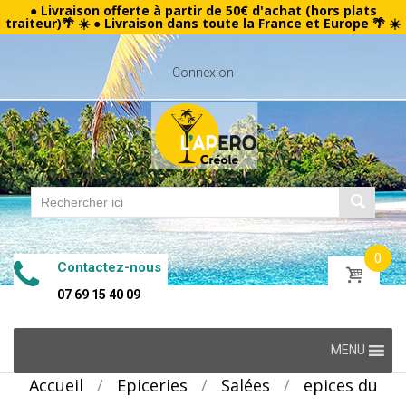
● Livraison offerte à partir de 50€ d'achat (hors plats
traiteur)🌴 ☀️ ● Livraison dans toute la France et Europe 🌴 ☀️
Connexion
0
Contactez-nous
07 69 15 40 09
Skip
MENU
to
Accueil
/
Epiceries
/
Salées
/
epices du
content