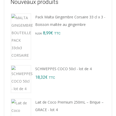
Nouveaux produits
Pack Malta Gingembre Corsaire 33 cl x 3 -
Boisson maltée au gingembre
Original
Current
8,99
€
TTC
9,22
€
price
price
was:
is:
9,22€.
8,99€.
SCHWEPPES COCO 50cl - lot de 4
18,32
€
TTC
Lait de Coco Premium 250mL – Brique –
GRACE - lot 4