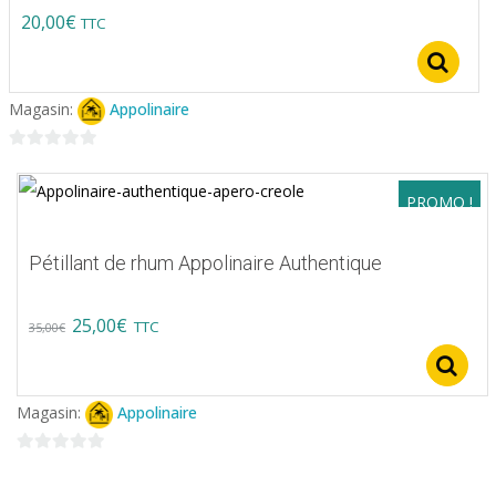
sur 5
20,00
€
TTC
S
Magasin:
Appolinaire
0
sur
PROMO !
5
Pétillant de rhum Appolinaire Authentique
Original
Current
25,00
€
TTC
35,00
€
price
price
was:
is:
Magasin:
Appolinaire
35,00€.
25,00€.
0
sur