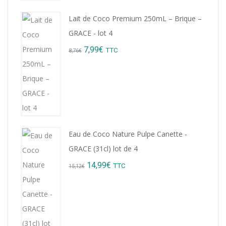
Lait de Coco Premium 250mL – Brique –
GRACE - lot 4
Original
Current
7,99
€
TTC
8,76
€
price
price
was:
is:
8,76€.
7,99€.
Eau de Coco Nature Pulpe Canette -
GRACE (31cl) lot de 4
Original
Current
14,99
€
TTC
15,12
€
price
price
was:
is:
15,12€.
14,99€.