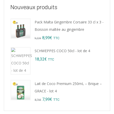
Nouveaux produits
Pack Malta Gingembre Corsaire 33 cl x 3 -
Boisson maltée au gingembre
Original
Current
8,99
€
TTC
9,22
€
price
price
SCHWEPPES COCO 50cl - lot de 4
was:
is:
18,32
€
TTC
9,22€.
8,99€.
Lait de Coco Premium 250mL – Brique –
GRACE - lot 4
Original
Current
7,99
€
TTC
8,76
€
price
price