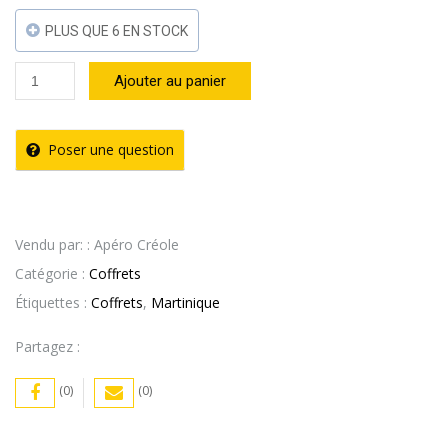
PLUS QUE 6 EN STOCK
quantité
Ajouter au panier
de
Coffret
Poser une question
découverte
créole
Vendu par: : Apéro Créole
Catégorie :
Coffrets
Étiquettes :
Coffrets
,
Martinique
Partagez :
(0)
(0)