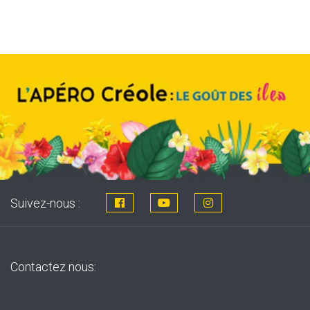
was:
is:
8,76€.
7,99€.
Suivez-nous :
Contactez nous: