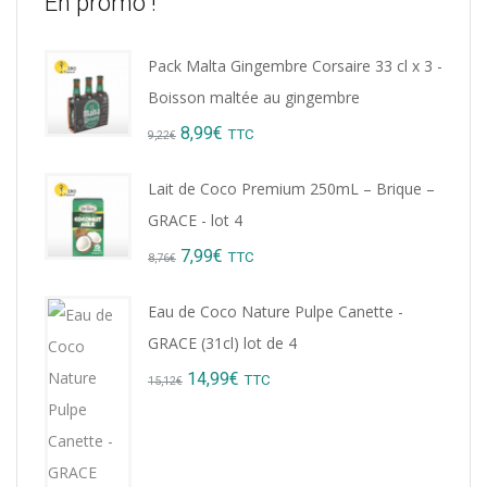
En promo !
Pack Malta Gingembre Corsaire 33 cl x 3 -
Boisson maltée au gingembre
Original
Current
8,99
€
TTC
9,22
€
price
price
Lait de Coco Premium 250mL – Brique –
was:
is:
GRACE - lot 4
9,22€.
8,99€.
Original
Current
7,99
€
TTC
8,76
€
price
price
Eau de Coco Nature Pulpe Canette -
was:
is:
GRACE (31cl) lot de 4
8,76€.
7,99€.
Original
Current
14,99
€
TTC
15,12
€
price
price
was:
is:
15,12€.
14,99€.