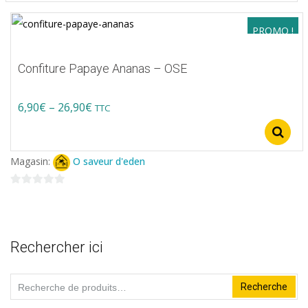
PROMO !
Confiture Papaye Ananas – OSE
Price
6,90
€
–
26,90
€
TTC
Ce
range:
produit
6,90€
Magasin:
O saveur d'eden
a
through
plusieurs
0
26,90€
variations.
sur
5
Les
Rechercher ici
options
peuvent
Recherche
Recherche
être
pour :
choisies