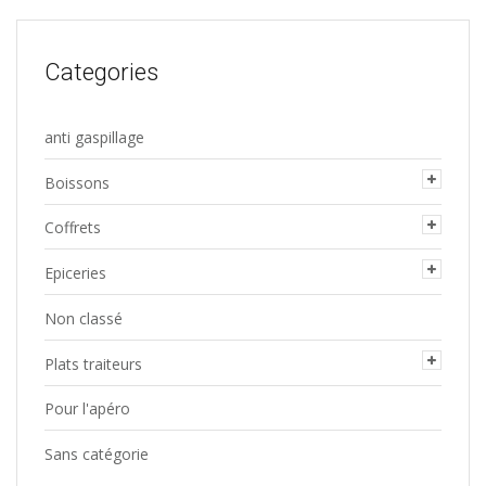
sur
la
Categories
page
du
anti gaspillage
produit
Boissons
Coffrets
Epiceries
Non classé
Plats traiteurs
Pour l'apéro
Sans catégorie