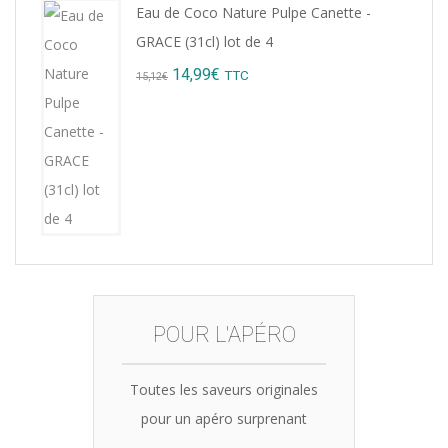
Eau de Coco Nature Pulpe Canette -
was:
is:
GRACE (31cl) lot de 4
8,76€.
7,99€.
Original
Current
14,99
€
TTC
15,12
€
price
price
was:
is:
15,12€.
14,99€.
POUR L'APÉRO
Toutes les saveurs originales
pour un apéro surprenant