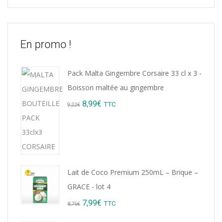
En promo !
Pack Malta Gingembre Corsaire 33 cl x 3 -
Boisson maltée au gingembre
Original
Current
8,99
€
TTC
9,22
€
price
price
was:
is:
9,22€.
8,99€.
Lait de Coco Premium 250mL – Brique –
GRACE - lot 4
Original
Current
7,99
€
TTC
8,76
€
price
price