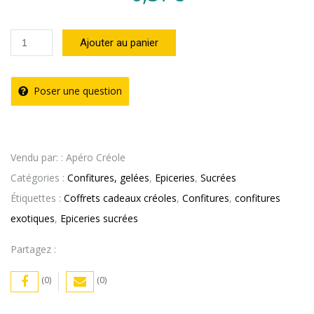
quantité
Ajouter au panier
de
Confiture
Poser une question
de
Banane
au
Vendu par: : Apéro Créole
Rhum
Catégories :
Confitures, gelées
,
Epiceries
,
Sucrées
210g
Étiquettes :
Coffrets cadeaux créoles
,
Confitures
,
confitures
Délices
exotiques
,
Epiceries sucrées
de
Guyane
Partagez :
(0)
(0)