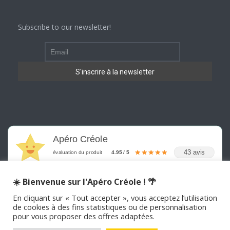
Subscribe to our newsletter!
Apéro Créole
43 avis
évaluation du produit
4.95 / 5
☀️ Bienvenue sur l'Apéro Créole ! 🌴
En cliquant sur « Tout accepter », vous acceptez l’utilisation
de cookies à des fins statistiques ou de personnalisation
pour vous proposer des offres adaptées.
©
2026
APERO CREOLE . Tous les droits sont réservés