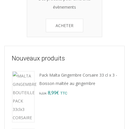
évènements
ACHETER
Nouveaux produits
Pack Malta Gingembre Corsaire 33 cl x 3 -
Boisson maltée au gingembre
Original
Current
8,99
€
TTC
9,22
€
price
price
was:
is:
9,22€.
8,99€.