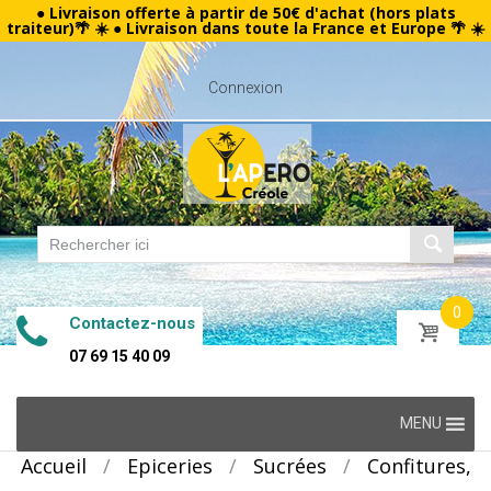
● Livraison offerte à partir de 50€ d'achat (hors plats
traiteur)🌴 ☀️ ● Livraison dans toute la France et Europe 🌴 ☀️
Connexion
0
Contactez-nous
07 69 15 40 09
Skip
MENU
to
Accueil
/
Epiceries
/
Sucrées
/
Confitures,
content