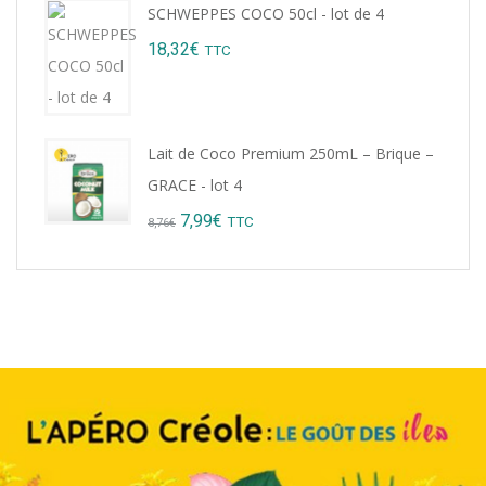
SCHWEPPES COCO 50cl - lot de 4
18,32
€
TTC
Lait de Coco Premium 250mL – Brique –
GRACE - lot 4
Original
Current
7,99
€
TTC
8,76
€
price
price
was:
is:
8,76€.
7,99€.