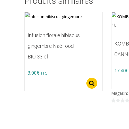
Produits similaires
Infusion florale hibiscus
KOMB
gingembre NaéFood
CANNE
BIO 33 cl
17,40
€
3,00
€
TTC
Select option
Magasin:
0
sur
5