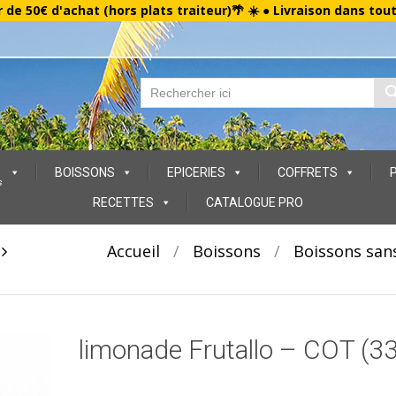
r de 50€ d'achat (hors plats traiteur)🌴 ☀️ ● Livraison dans tou
BOISSONS
EPICERIES
COFFRETS
s
RECETTES
CATALOGUE PRO
t
Accueil
/
Boissons
/
Boissons sans
limonade Frutallo – COT (33