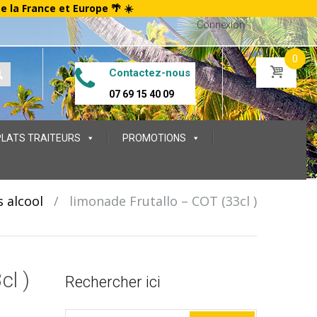
te la France et Europe 🌴 ☀️
Connexion
0
Contactez-nous
07 69 15 40 09
PLATS TRAITEURS
PROMOTIONS
 alcool
/
limonade Frutallo – COT (33cl )
cl )
Rechercher ici