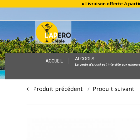
● Livraison offerte à parti
Skip
ALCOOLS
ACCUEIL
La vente d’alcool est interdite aux mineur
to
content
Post
Produit précédent
Produit suivan
navigation