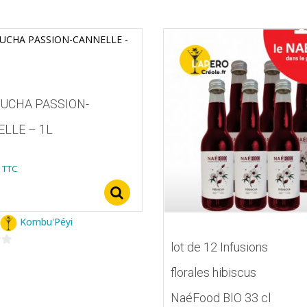
UCHA PASSION-
LLE – 1L
TTC
Select options
s
Kombu'Péyi
lot de 12 Infusions
florales hibiscus
NaéFood BIO 33 cl