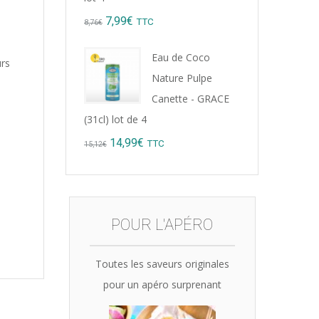
Original
Current
7,99
€
TTC
8,76
€
price
price
Eau de Coco
urs
was:
is:
Nature Pulpe
8,76€.
7,99€.
Canette - GRACE
(31cl) lot de 4
Original
Current
14,99
€
TTC
15,12
€
price
price
was:
is:
15,12€.
14,99€.
POUR L'APÉRO
Toutes les saveurs originales
pour un apéro surprenant