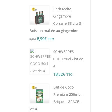
Pack Malta
Gingembre
Corsaire 33 cl x 3 -
Boisson maltée au gingembre
Original
Current
8,99
€
TTC
9,22
€
price
price
SCHWEPPES
was:
is:
COCO 50cl - lot de
9,22€.
8,99€.
4
18,32
€
TTC
Lait de Coco
Premium 250mL –
Brique – GRACE -
lot 4