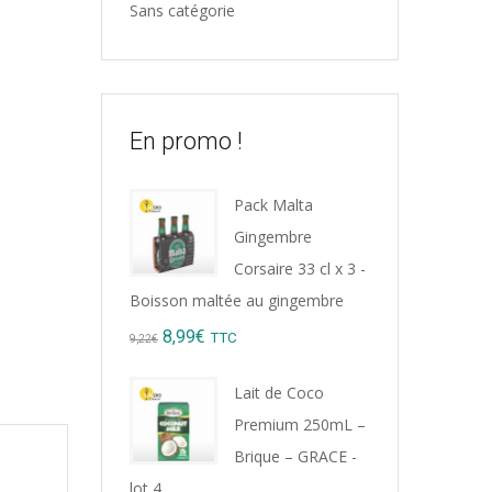
Sans catégorie
En promo !
Pack Malta
Gingembre
Corsaire 33 cl x 3 -
Boisson maltée au gingembre
Original
Current
8,99
€
TTC
9,22
€
price
price
Lait de Coco
was:
is:
Premium 250mL –
9,22€.
8,99€.
Brique – GRACE -
lot 4