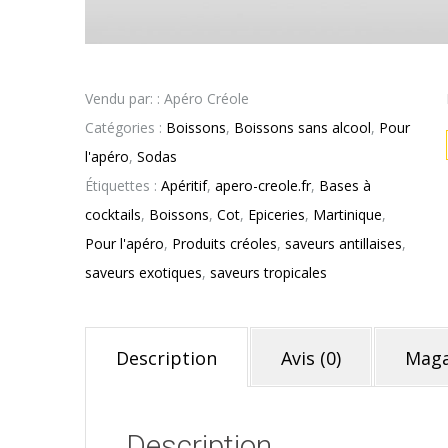
Vendu par: : Apéro Créole
Catégories :
Boissons
,
Boissons sans alcool
,
Pour
l'apéro
,
Sodas
Étiquettes :
Apéritif
,
apero-creole.fr
,
Bases à
cocktails
,
Boissons
,
Cot
,
Epiceries
,
Martinique
,
Pour l'apéro
,
Produits créoles
,
saveurs antillaises
,
saveurs exotiques
,
saveurs tropicales
Description
Avis (0)
Maga
Description