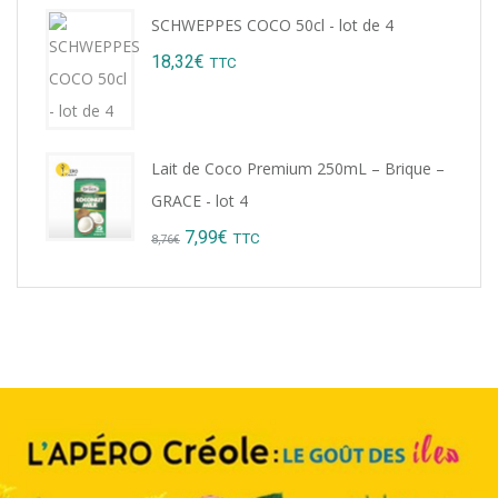
price
price
SCHWEPPES COCO 50cl - lot de 4
was:
is:
18,32
€
TTC
9,22€.
8,99€.
Lait de Coco Premium 250mL – Brique –
GRACE - lot 4
Original
Current
7,99
€
TTC
8,76
€
price
price
was:
is:
8,76€.
7,99€.