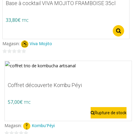
Base à cocktail VIVA MOJITO FRAMBOISE 35cl
33,80
€
TTC
Ce
S
produit
Magasin:
Viva Mojito
a
plusieurs
0
variations.
sur
5
Les
options
Coffret découverte Kombu Péyi
peuvent
être
57,00
€
TTC
choisies
Rupture de stock
sur
la
Magasin:
Kombu'Péyi
page