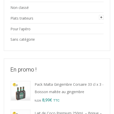
Non classé
Plats traiteurs
Pour l'apéro
Sans catégorie
En promo !
Pack Malta Gingembre Corsaire 33 cl x 3 -
Boisson maltée au gingembre
Original
Current
8,99
€
TTC
9,22
€
price
price
Lait de Coco Premium 250mL – Brique –