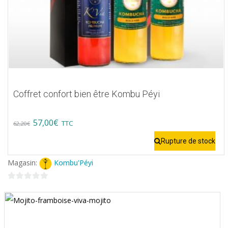
Coffret confort bien être Kombu Péyi
Original
Current
57,00
€
TTC
62,20
€
price
price
Rupture de stock
was:
is:
Magasin:
Kombu'Péyi
62,20€.
57,00€.
0
sur
5