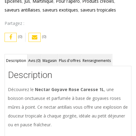
Epiceries
,
Jus
,
Martinique
,
Pour l'apéro
,
Produits créoles
,
saveurs antillaises
,
saveurs exotiques
,
saveurs tropicales
Partagez :
(0)
(0)
Description
Avis (0)
Magasin
Plus d'offres
Renseignements
Description
Découvrez le
Nectar Goyave Rose Caresse 1L
, une
boisson onctueuse et parfumée à base de goyaves roses
mûres à point. Ce nectar antillais vous offre une explosion de
douceur tropicale à chaque gorgée, idéale au petit déjeuner
ou en pause fraîcheur.