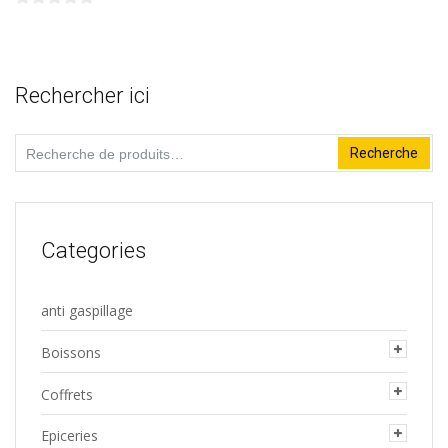
0
du
sur
produit
5
Rechercher ici
Recherche
Recherche
pour :
Categories
anti gaspillage
Boissons
Coffrets
Epiceries