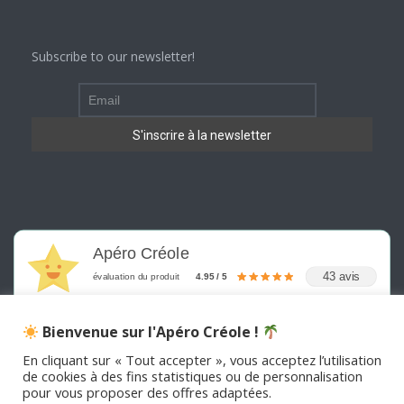
Subscribe to our newsletter!
Apéro Créole
43 avis
évaluation du produit
4.95 / 5
Bienvenue sur l'Apéro Créole !
En cliquant sur « Tout accepter », vous acceptez l’utilisation
de cookies à des fins statistiques ou de personnalisation
pour vous proposer des offres adaptées.
©
2026
APERO CREOLE . Tous les droits sont réservés