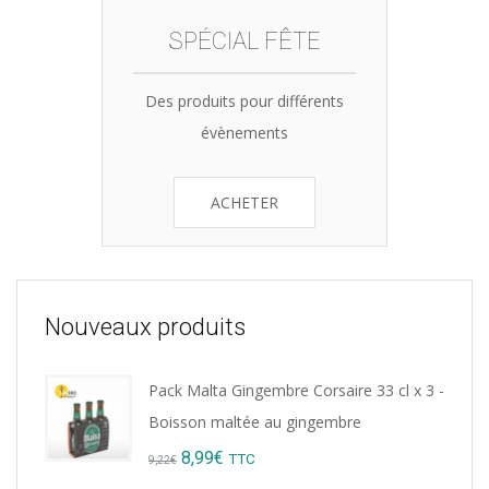
SPÉCIAL FÊTE
Des produits pour différents
évènements
ACHETER
Nouveaux produits
Pack Malta Gingembre Corsaire 33 cl x 3 -
Boisson maltée au gingembre
Original
Current
8,99
€
TTC
9,22
€