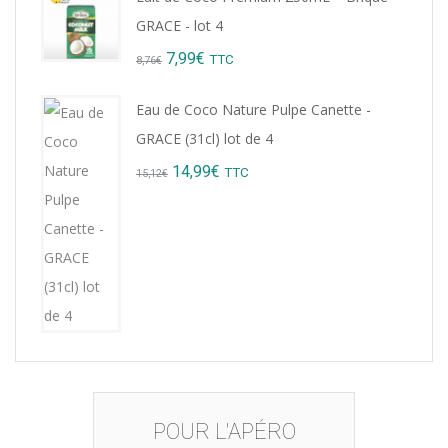
was:
is:
GRACE - lot 4
9,22€.
8,99€.
Original
Current
7,99
€
TTC
8,76
€
price
price
Eau de Coco Nature Pulpe Canette -
was:
is:
GRACE (31cl) lot de 4
8,76€.
7,99€.
Original
Current
14,99
€
TTC
15,12
€
price
price
was:
is:
15,12€.
14,99€.
POUR L'APÉRO