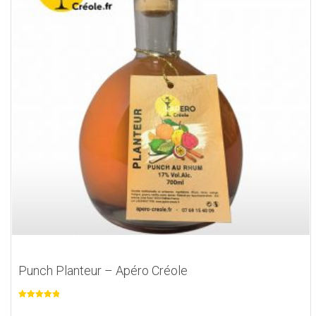
Punch Planteur – Apéro Créole
Note
5.00
sur 5