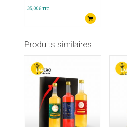
Note
5.00
sur 5
35,00
€
TTC
Ajouter au pa
Produits similaires