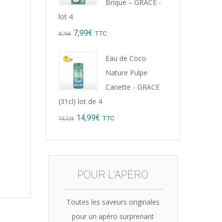
Brique – GRACE -
lot 4
Original
Current
7,99
€
TTC
8,76
€
price
price
Eau de Coco
was:
is:
Nature Pulpe
8,76€.
7,99€.
Canette - GRACE
(31cl) lot de 4
Original
Current
14,99
€
TTC
15,12
€
price
price
was:
is:
15,12€.
14,99€.
POUR L'APÉRO
Toutes les saveurs originales
pour un apéro surprenant