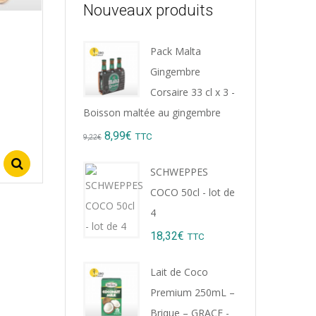
Nouveaux produits
Pack Malta
Gingembre
Corsaire 33 cl x 3 -
Boisson maltée au gingembre
Original
Current
8,99
€
TTC
9,22
€
price
price
Select options
SCHWEPPES
was:
is:
COCO 50cl - lot de
9,22€.
8,99€.
4
18,32
€
TTC
Lait de Coco
Premium 250mL –
Brique – GRACE -