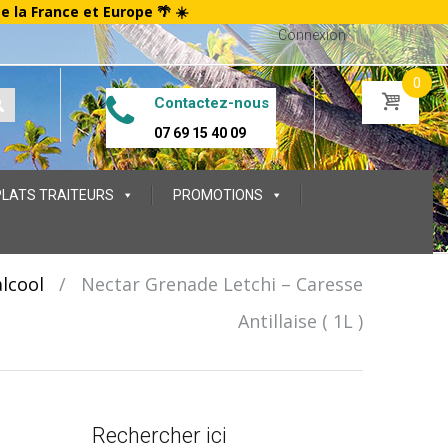
te la France et Europe 🌴 ☀️
Connexion
0
Contactez-nous
07 69 15 40 09
PLATS TRAITEURS
PROMOTIONS
lcool
/
Nectar Grenade Letchi – Caresse
Antillaise ( 1L )
Rechercher ici