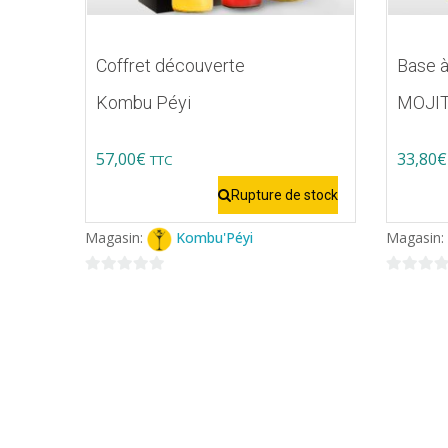
Coffret découverte
Base à
Kombu Péyi
MOJIT
57,00
€
33,80
€
TTC
Ce
Rupture de stock
produit
Magasin:
Kombu'Péyi
Magasin:
a
plusieur
0
0
variatio
sur
sur
5
5
Les
options
peuvent
être