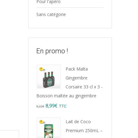
Pour l'apéro
Sans catégorie
En promo !
Pack Malta
Gingembre
Corsaire 33 cl x 3 -
Boisson maltée au gingembre
Original
Current
8,99
€
TTC
9,22
€
price
price
Lait de Coco
was:
is:
Premium 250mL –
9,22€.
8,99€.