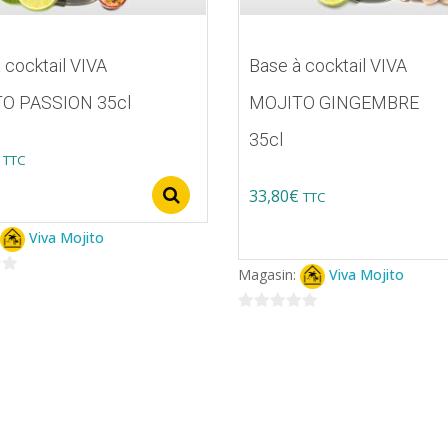
 cocktail VIVA
Base à cocktail VIVA
O PASSION 35cl
MOJITO GINGEMBRE
35cl
TTC
33,80
€
Select options
TTC
Ce
Viva Mojito
produit
Magasin:
Viva Mojito
s
a
ns.
plusieurs
0
variations.
sur
5
Les
options
peuvent