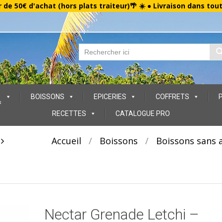
r de 50€ d'achat (hors plats traiteur)🌴 ☀️ ● Livraison dans tou
BOISSONS
EPICERIES
COFFRETS
s
RECETTES
CATALOGUE PRO
t
Accueil
/
Boissons
/
Boissons sans a
Nectar Grenade Letchi –