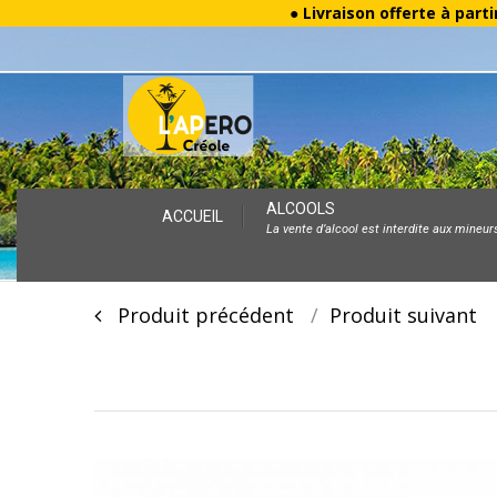
● Livraison offerte à parti
Skip
ALCOOLS
ACCUEIL
La vente d’alcool est interdite aux mineur
to
content
Post
Produit précédent
Produit suivan
navigation