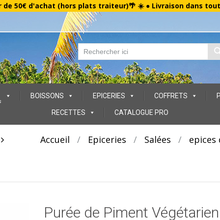
r de 50€ d'achat (hors plats traiteur)🌴 ☀️ ● Livraison dans tou
BOISSONS
EPICERIES
COFFRETS
s
RECETTES
CATALOGUE PRO
t
Accueil
/
Epiceries
/
Salées
/
epices
Purée de Piment Végétarien