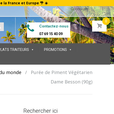
te la France et Europe 🌴 ☀️
Connexion
0
Contactez-nous
07 69 15 40 09
PLATS TRAITEURS
PROMOTIONS
 du monde
/
Purée de Piment Végétarien
Dame Besson (90g)
Rechercher ici