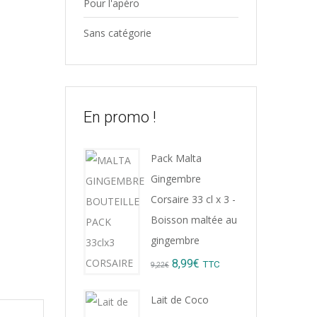
Pour l'apéro
Sans catégorie
En promo !
Pack Malta
Gingembre
Corsaire 33 cl x 3 -
Boisson maltée au
gingembre
Original
Current
8,99
€
TTC
9,22
€
price
price
Lait de Coco
was:
is: