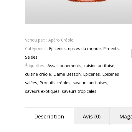
Vendu par: : Apéro Créole
Catégories :
Epiceries
,
epices du monde
,
Piments
,
Salées
Étiquettes :
Assaisonnements
,
cuisine antillaise
,
cuisine créole
,
Dame Besson
,
Epiceries
,
Epiceries
salées
,
Produits créoles
,
saveurs antillaises
,
saveurs exotiques
,
saveurs tropicales
Description
Avis (0)
Maga