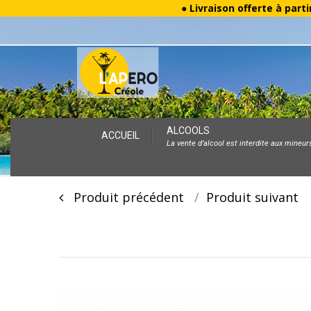
● Livraison offerte à parti
Skip
ALCOOLS
ACCUEIL
La vente d’alcool est interdite aux mineur
to
content
Post
Produit précédent
Produit suivan
navigation