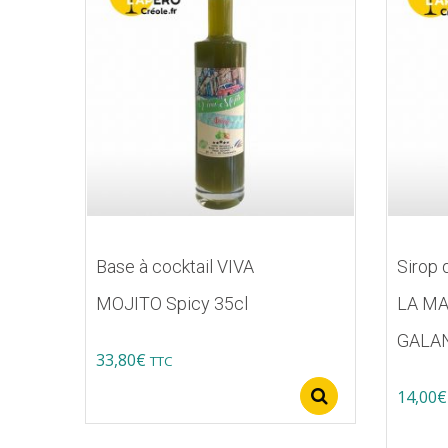
Base à cocktail VIVA
Sirop 
MOJITO Spicy 35cl
LA MA
GALA
33,80
€
TTC
Ce
14,00
€
Select option
produit