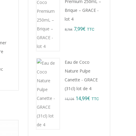
Premium 250mL –
9,22€.
8,99€.
Brique – GRACE -
lot 4
Original
Current
7,99
€
TTC
8,76
€
price
price
gner
was:
is:
re
8,76€.
7,99€.
Eau de Coco
ec
Nature Pulpe
Canette - GRACE
(31cl) lot de 4
Original
Current
14,99
€
TTC
15,12
€
price
price
was:
is:
15,12€.
14,99€.