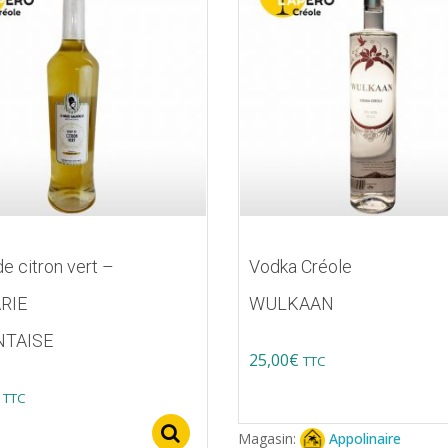
de citron vert –
Vodka Créole
RIE
WULKAAN
NTAISE
25,00
€
TTC
s
TTC
Select options
Magasin:
Appolinaire