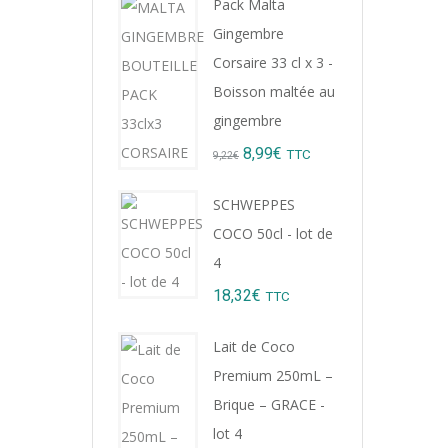
Pack Malta
Gingembre
Corsaire 33 cl x 3 -
Boisson maltée au
gingembre
Original
Current
8,99
€
TTC
9,22
€
price
price
SCHWEPPES
was:
is:
COCO 50cl - lot de
9,22€.
8,99€.
4
18,32
€
TTC
Lait de Coco
Premium 250mL –
Brique – GRACE -
lot 4