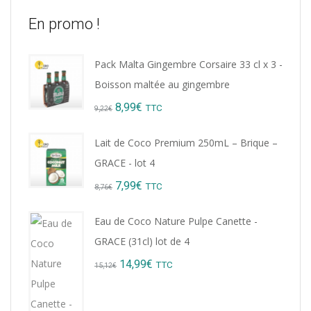
En promo !
Pack Malta Gingembre Corsaire 33 cl x 3 -
Boisson maltée au gingembre
Original
Current
8,99
€
TTC
9,22
€
price
price
Lait de Coco Premium 250mL – Brique –
was:
is:
GRACE - lot 4
9,22€.
8,99€.
Original
Current
7,99
€
TTC
8,76
€
price
price
Eau de Coco Nature Pulpe Canette -
was:
is:
GRACE (31cl) lot de 4
8,76€.
7,99€.
Original
Current
14,99
€
TTC
15,12
€
price
price
was:
is: