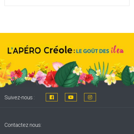
price
price
was:
is:
8,76€.
7,99€.
Suivez-nous :
Contactez nous: