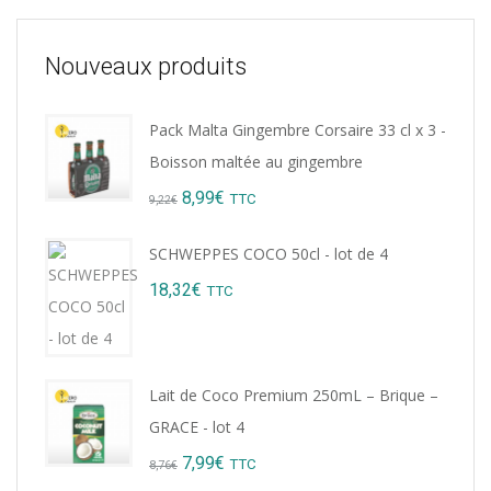
Nouveaux produits
Pack Malta Gingembre Corsaire 33 cl x 3 -
Boisson maltée au gingembre
Original
Current
8,99
€
TTC
9,22
€
price
price
SCHWEPPES COCO 50cl - lot de 4
was:
is:
18,32
€
TTC
9,22€.
8,99€.
Lait de Coco Premium 250mL – Brique –
GRACE - lot 4
Original
Current
7,99
€
TTC
8,76
€