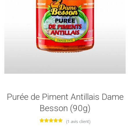
Purée de Piment Antillais Dame
Besson (90g)
(
1
avis client)
1
Noté
5.00
sur 5