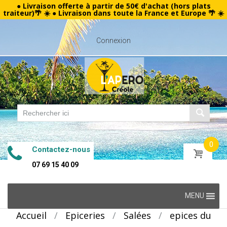
● Livraison offerte à partir de 50€ d'achat (hors plats
traiteur)🌴 ☀️ ● Livraison dans toute la France et Europe 🌴 ☀️
Connexion
0
Contactez-nous
07 69 15 40 09
Skip
MENU
to
Accueil
/
Epiceries
/
Salées
/
epices du
content