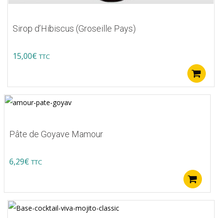
Sirop d’Hibiscus (Groseille Pays)
15,00
€
TTC
Pâte de Goyave Mamour
6,29
€
TTC
A