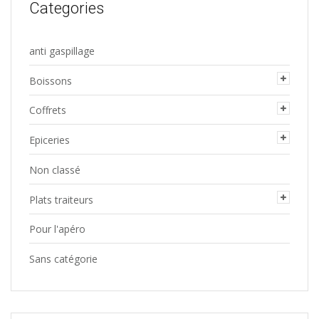
la
Categories
page
du
anti gaspillage
produit
Boissons
Coffrets
Epiceries
Non classé
Plats traiteurs
Pour l'apéro
Sans catégorie