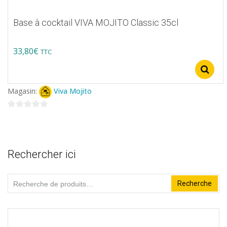
Base à cocktail VIVA MOJITO Classic 35cl
33,80
€
TTC
Ce
produit
Magasin:
Viva Mojito
a
plusieurs
0
variations.
sur
5
Les
Rechercher ici
options
peuvent
Recherche
Recherche
être
pour :
choisies
sur