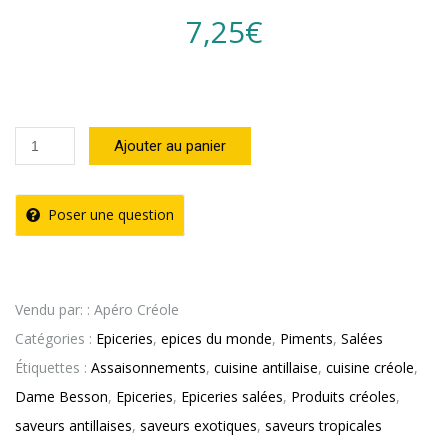
basé sur
7,25
€
notation
client
quantité
Ajouter au panier
de
Purée
Poser une question
de
Piment
Antillais
Vendu par: : Apéro Créole
Dame
Catégories :
Epiceries
,
epices du monde
,
Piments
,
Salées
Besson
Étiquettes :
Assaisonnements
,
cuisine antillaise
,
cuisine créole
,
(90g)
Dame Besson
,
Epiceries
,
Epiceries salées
,
Produits créoles
,
saveurs antillaises
,
saveurs exotiques
,
saveurs tropicales