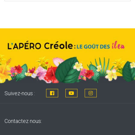
was:
is:
8,76€.
7,99€.
Suivez-nous :
Contactez nous: