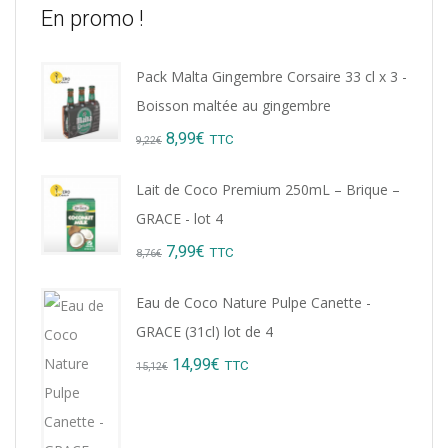
En promo !
Pack Malta Gingembre Corsaire 33 cl x 3 -
Boisson maltée au gingembre
Original
Current
8,99
€
TTC
9,22
€
price
price
Lait de Coco Premium 250mL – Brique –
was:
is:
GRACE - lot 4
9,22€.
8,99€.
Original
Current
7,99
€
TTC
8,76
€
price
price
Eau de Coco Nature Pulpe Canette -
was:
is:
GRACE (31cl) lot de 4
8,76€.
7,99€.
Original
Current
14,99
€
TTC
15,12
€
price
price
was:
is: