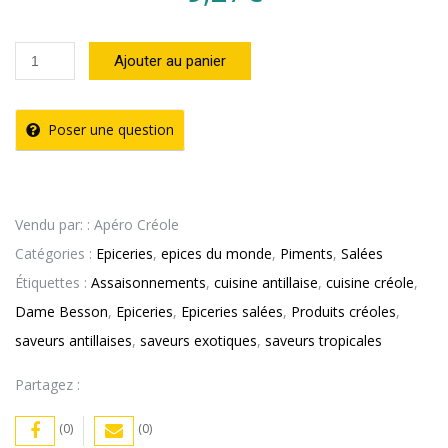
quantité
Ajouter au panier
de
Purée
Poser une question
de
Piment
Végétarien
Vendu par: : Apéro Créole
Dame
Catégories :
Epiceries
,
epices du monde
,
Piments
,
Salées
Besson
Étiquettes :
Assaisonnements
,
cuisine antillaise
,
cuisine créole
,
(180g)
Dame Besson
,
Epiceries
,
Epiceries salées
,
Produits créoles
,
saveurs antillaises
,
saveurs exotiques
,
saveurs tropicales
Partagez :
(0)
(0)