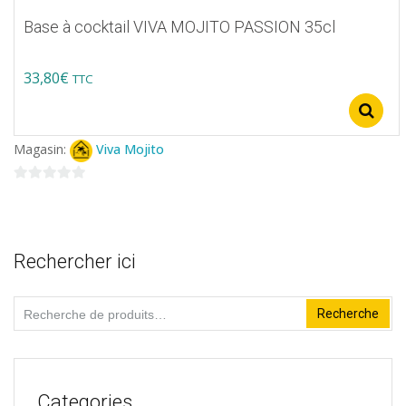
options
Base à cocktail VIVA MOJITO PASSION 35cl
peuvent
être
33,80
€
TTC
choisies
Ce
sur
produit
la
Magasin:
Viva Mojito
a
page
plusieurs
0
du
variations.
sur
produit
5
Les
Rechercher ici
options
peuvent
Recherche
Recherche
être
pour :
choisies
sur
la
Categories