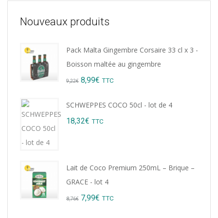
Nouveaux produits
Pack Malta Gingembre Corsaire 33 cl x 3 -
Boisson maltée au gingembre
Original
Current
8,99
€
TTC
9,22
€
price
price
SCHWEPPES COCO 50cl - lot de 4
was:
is:
18,32
€
TTC
9,22€.
8,99€.
Lait de Coco Premium 250mL – Brique –
GRACE - lot 4
Original
Current
7,99
€
TTC
8,76
€
price
price