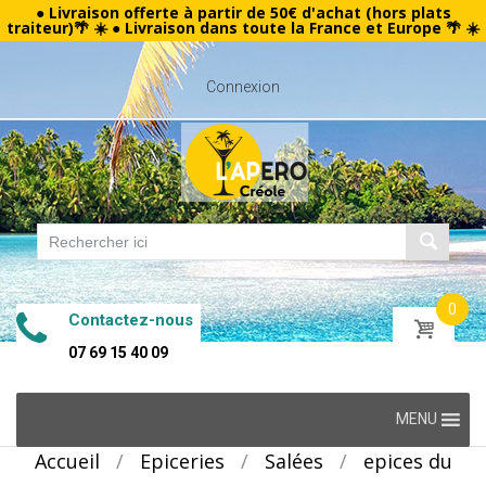
● Livraison offerte à partir de 50€ d'achat (hors plats
traiteur)🌴 ☀️ ● Livraison dans toute la France et Europe 🌴 ☀️
Connexion
0
Contactez-nous
07 69 15 40 09
Skip
MENU
to
Accueil
/
Epiceries
/
Salées
/
epices du
content