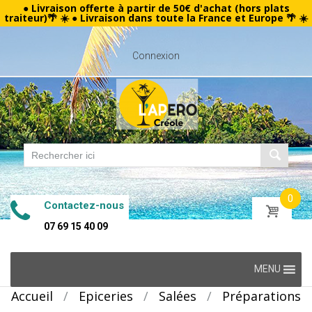
● Livraison offerte à partir de 50€ d'achat (hors plats
traiteur)🌴 ☀️ ● Livraison dans toute la France et Europe 🌴 ☀️
Connexion
0
Contactez-nous
07 69 15 40 09
Skip
MENU
to
Accueil
/
Epiceries
/
Salées
/
Préparations
content