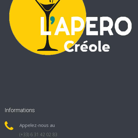
Informations
Appelez-nous au
(+33) 6 31 42 02 83