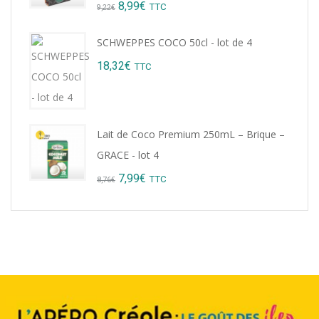
Original
Current
8,99
€
TTC
9,22
€
price
price
SCHWEPPES COCO 50cl - lot de 4
was:
is:
18,32
€
TTC
9,22€.
8,99€.
Lait de Coco Premium 250mL – Brique –
GRACE - lot 4
Original
Current
7,99
€
TTC
8,76
€
price
price
was:
is:
8,76€.
7,99€.