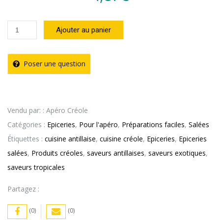
quantité
Ajouter au panier
de
Pâte
Poser une question
à
Acras
de
Vendu par: : Apéro Créole
Morue
Catégories :
Epiceries
,
Pour l'apéro
,
Préparations faciles
,
Salées
CREOLE
Étiquettes :
cuisine antillaise
,
cuisine créole
,
Epiceries
,
Epiceries
FOOD
salées
,
Produits créoles
,
saveurs antillaises
,
saveurs exotiques
,
120g
saveurs tropicales
Partagez :
(0)
(0)