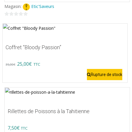
Magasin:
Etic'Saveurs
0
sur
5
Coffret “Bloody Passion”
Original
Current
25,00
€
TTC
35,00
€
price
price
Rupture de stock
was:
is:
35,00€.
25,00€.
Rillettes de Poissons à la Tahitienne
7,50
€
TTC