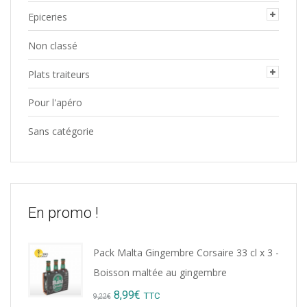
Epiceries
Non classé
Plats traiteurs
Pour l'apéro
Sans catégorie
En promo !
Pack Malta Gingembre Corsaire 33 cl x 3 -
Boisson maltée au gingembre
Original
Current
8,99
€
TTC
9,22
€