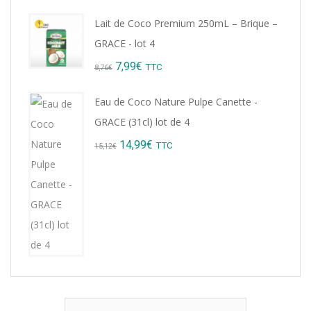
price
price
Lait de Coco Premium 250mL – Brique –
was:
is:
GRACE - lot 4
9,22€.
8,99€.
Original
Current
7,99
€
TTC
8,76
€
price
price
Eau de Coco Nature Pulpe Canette -
was:
is:
GRACE (31cl) lot de 4
8,76€.
7,99€.
Original
Current
14,99
€
TTC
15,12
€
price
price
was:
is:
15,12€.
14,99€.