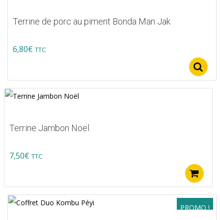
Terrine de porc au piment Bonda Man Jak
6,80
€
TTC
Terrine Jambon Noël
7,50
€
TTC
A
PROMO !