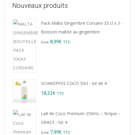
Nouveaux produits
Pack Malta Gingembre Corsaire 33 cl x 3 -
Boisson maltée au gingembre
Original
Current
8,99
€
TTC
9,22
€
price
price
was:
is:
9,22€.
8,99€.
SCHWEPPES COCO 50cl - lot de 4
18,32
€
TTC
Lait de Coco Premium 250mL – Brique –
GRACE - lot 4
Original
Current
7,99
€
TTC
8,76
€