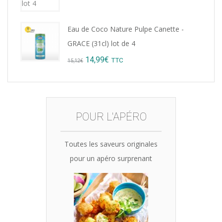
Eau de Coco Nature Pulpe Canette -
GRACE (31cl) lot de 4
Original
Current
14,99
€
TTC
15,12
€
price
price
was:
is:
15,12€.
14,99€.
POUR L'APÉRO
Toutes les saveurs originales
pour un apéro surprenant