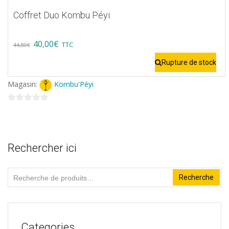
Coffret Duo Kombu Péyi
Original
Current
40,00
€
TTC
44,80
€
price
price
Rupture de stock
was:
is:
Magasin:
Kombu'Péyi
44,80€.
40,00€.
0
sur
5
Rechercher ici
Recherche
Recherche
pour :
Categories