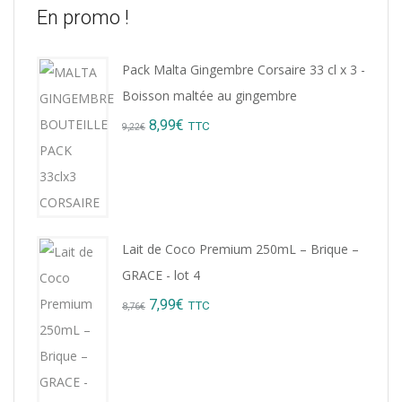
En promo !
Pack Malta Gingembre Corsaire 33 cl x 3 -
Boisson maltée au gingembre
Original
Current
8,99
€
TTC
9,22
€
price
price
was:
is:
9,22€.
8,99€.
Lait de Coco Premium 250mL – Brique –
GRACE - lot 4
Original
Current
7,99
€
TTC
8,76
€
price
price
was:
is:
8,76€.
7,99€.