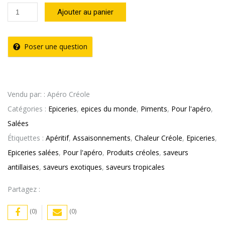
quantité
Ajouter au panier
de
Pâte
Poser une question
de
Piment
Vert
Vendu par: : Apéro Créole
Chaleur
Catégories :
Epiceries
,
epices du monde
,
Piments
,
Pour l'apéro
,
Créole
Salées
(90g)
Étiquettes :
Apéritif
,
Assaisonnements
,
Chaleur Créole
,
Epiceries
,
Epiceries salées
,
Pour l'apéro
,
Produits créoles
,
saveurs
antillaises
,
saveurs exotiques
,
saveurs tropicales
Partagez :
(0)
(0)