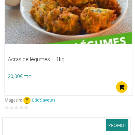
Acras de légumes – 1kg
20,00
€
TTC
Magasin:
Etic'Saveurs
0
sur
PROMO !
5