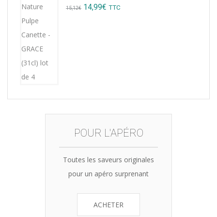
Original
Current
14,99
€
TTC
15,12
€
price
price
was:
is:
15,12€.
14,99€.
POUR L'APÉRO
Toutes les saveurs originales
pour un apéro surprenant
ACHETER