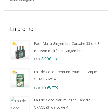
En promo !
Pack Malta Gingembre Corsaire 33 cl x 3 -
Boisson maltée au gingembre
Original
Current
8,99
€
TTC
9,22
€
price
price
Lait de Coco Premium 250mL – Brique –
was:
is:
GRACE - lot 4
9,22€.
8,99€.
Original
Current
7,99
€
TTC
8,76
€
price
price
Eau de Coco Nature Pulpe Canette -
was:
is:
GRACE (31cl) lot de 4
8,76€.
7,99€.