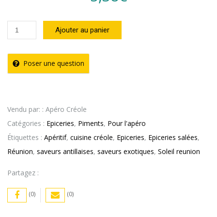
quantité
Ajouter au panier
de
Pâte
Poser une question
Piment
Vert
Combava
Vendu par: : Apéro Créole
SOLEIL
Catégories :
Epiceries
,
Piments
,
Pour l'apéro
REUNION
Étiquettes :
Apéritif
,
cuisine créole
,
Epiceries
,
Epiceries salées
,
(90g)
Réunion
,
saveurs antillaises
,
saveurs exotiques
,
Soleil reunion
Partagez :
(0)
(0)