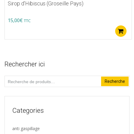
Sirop d’Hibiscus (Groseille Pays)
produit
15,00
€
TTC
Rechercher ici
Recherche
Recherche
pour :
Categories
anti gaspillage