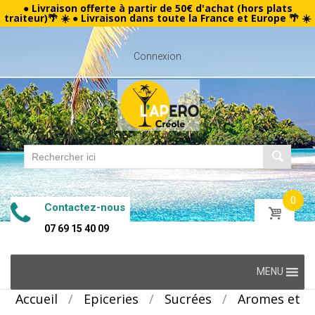
● Livraison offerte à partir de 50€ d'achat (hors plats
traiteur)🌴 ☀️ ● Livraison dans toute la France et Europe 🌴 ☀️
Connexion
0
Contactez-nous
07 69 15 40 09
Skip
MENU
to
Accueil
/
Epiceries
/
Sucrées
/
Aromes et
content