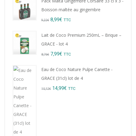
Pack Malta Gingembre Corsaire 33 cl x 3 -
Boisson maltée au gingembre
Original
Current
8,99
€
TTC
9,22
€
price
price
Lait de Coco Premium 250mL – Brique –
was:
is:
GRACE - lot 4
9,22€.
8,99€.
Original
Current
7,99
€
TTC
8,76
€
price
price
Eau de Coco Nature Pulpe Canette -
was:
is:
GRACE (31cl) lot de 4
8,76€.
7,99€.
Original
Current
14,99
€
TTC
15,12
€
price
price
was:
is:
15,12€.
14,99€.