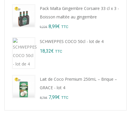
Pack Malta Gingembre Corsaire 33 cl x 3 -
Boisson maltée au gingembre
Original
Current
8,99
€
TTC
9,22
€
price
price
SCHWEPPES COCO 50cl - lot de 4
was:
is:
18,32
€
TTC
9,22€.
8,99€.
Lait de Coco Premium 250mL – Brique –
GRACE - lot 4
Original
Current
7,99
€
TTC
8,76
€
price
price
was:
is:
8,76€.
7,99€.