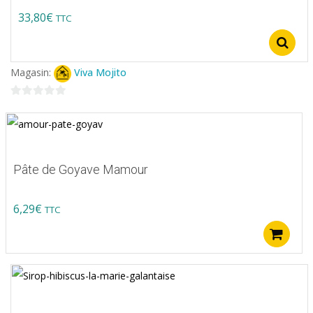
33,80
€
TTC
Ce
produit
Magasin:
Viva Mojito
a
plusieurs
0
variations.
sur
5
Les
options
Pâte de Goyave Mamour
peuvent
être
6,29
€
TTC
choisies
A
sur
la
page
du