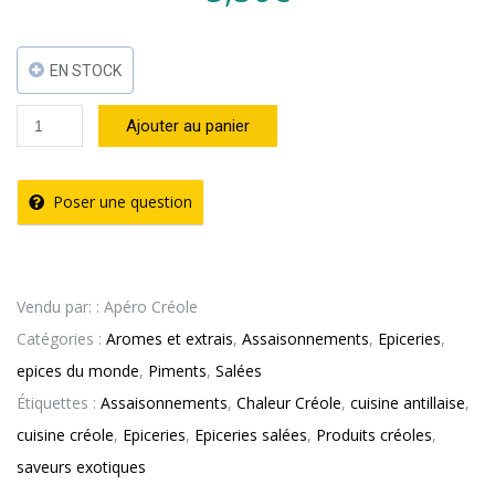
EN STOCK
quantité
Ajouter au panier
de
Piment
Poser une question
Oiseau
Fort
Entier
Vendu par: : Apéro Créole
Chaleur
Catégories :
Aromes et extrais
,
Assaisonnements
,
Epiceries
,
Créole
epices du monde
,
Piments
,
Salées
(50g)
Étiquettes :
Assaisonnements
,
Chaleur Créole
,
cuisine antillaise
,
cuisine créole
,
Epiceries
,
Epiceries salées
,
Produits créoles
,
saveurs exotiques