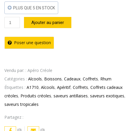
PLUS QUE 5 EN STOCK
quantité
Ajouter au panier
de
Rhum
Poser une question
Blanc
La
Perle
Vendu par: : Apéro Créole
54°
Catégories :
Alcools
,
Boissons
,
Cadeaux
,
Coffrets
,
Rhum
70cl
Étiquettes :
A1710
,
Alcools
,
Apéritif
,
Coffrets
,
Coffrets cadeaux
–
créoles
,
Produits créoles
,
saveurs antillaises
,
saveurs exotiques
,
A1710
saveurs tropicales
Partagez :
(0)
(0)