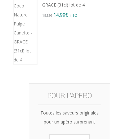
was:
is:
GRACE (31cl) lot de 4
8,76€.
7,99€.
Original
Current
14,99
€
TTC
15,12
€
price
price
was:
is:
15,12€.
14,99€.
POUR L'APÉRO
Toutes les saveurs originales
pour un apéro surprenant