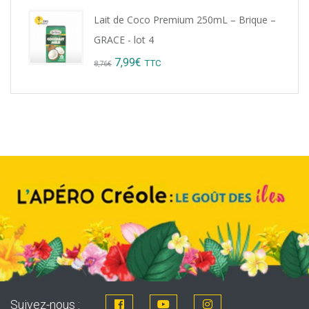
Lait de Coco Premium 250mL – Brique –
GRACE - lot 4
Original
Current
7,99
€
TTC
8,76
€
price
price
was:
is:
8,76€.
7,99€.
Suivez-nous :