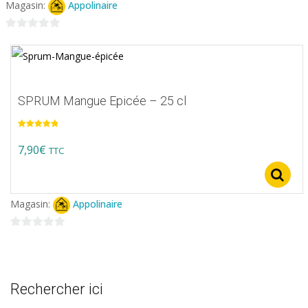
Magasin:
Appolinaire
0
sur
5
SPRUM Mangue Epicée – 25 cl
Note
5.00
sur 5
7,90
€
TTC
Magasin:
Appolinaire
0
sur
5
Rechercher ici