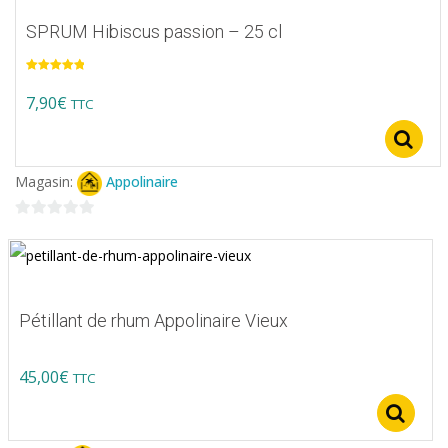
SPRUM Hibiscus passion – 25 cl
Note
5.00
sur 5
7,90
€
TTC
Magasin:
Appolinaire
0
sur
5
Pétillant de rhum Appolinaire Vieux
45,00
€
TTC
S