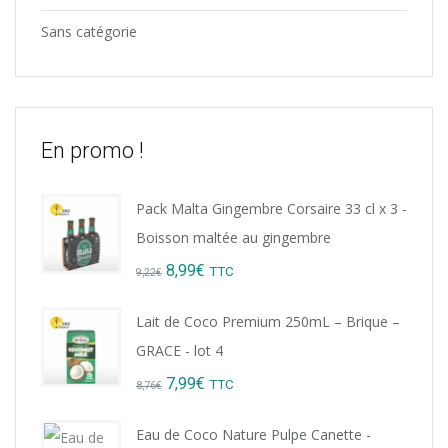
Sans catégorie
En promo !
Pack Malta Gingembre Corsaire 33 cl x 3 -
Boisson maltée au gingembre
Original
Current
8,99
€
TTC
9,22
€
price
price
Lait de Coco Premium 250mL – Brique –
was:
is:
GRACE - lot 4
9,22€.
8,99€.
Original
Current
7,99
€
TTC
8,76
€
price
price
Eau de Coco Nature Pulpe Canette -