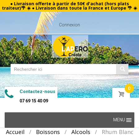
● Livraison offerte à partir de 50€ d'achat (hors plats
traiteur)🌴 ☀️ ● Livraison dans toute la France et Europe 🌴 ☀️
Connexion
0
Contactez-nous
07 69 15 40 09
Skip
MENU
to
Accueil
/
Boissons
/
Alcools
/
Rhum Blanc
content