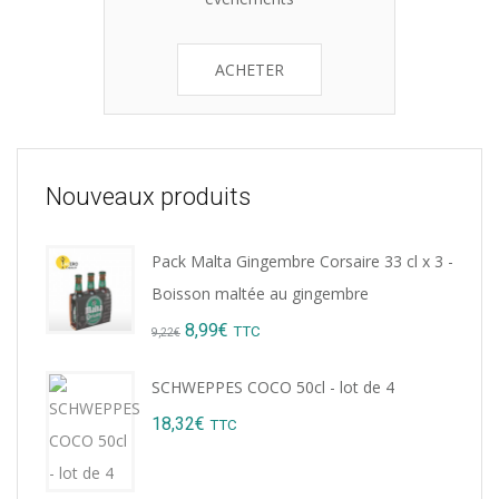
ACHETER
Nouveaux produits
Pack Malta Gingembre Corsaire 33 cl x 3 -
Boisson maltée au gingembre
Original
Current
8,99
€
TTC
9,22
€
price
price
SCHWEPPES COCO 50cl - lot de 4
was:
is:
18,32
€
TTC
9,22€.
8,99€.