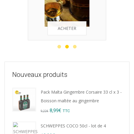
ACHETER
Nouveaux produits
Pack Malta Gingembre Corsaire 33 cl x 3 -
Boisson maltée au gingembre
Original
Current
8,99
€
TTC
9,22
€
price
price
SCHWEPPES COCO 50cl - lot de 4
was:
is: