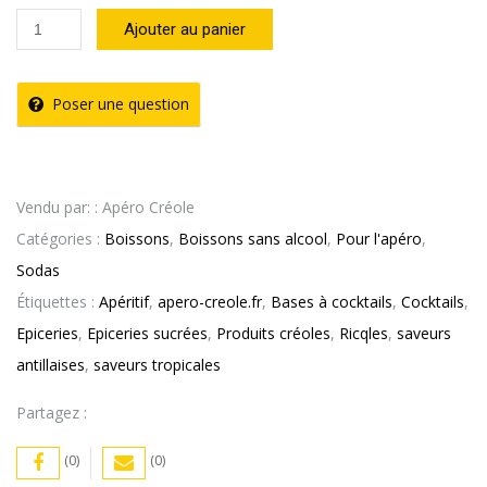
quantité
Ajouter au panier
de
Ricqlès
Poser une question
Menthe
Canette
33cl
Vendu par: : Apéro Créole
x6
Catégories :
Boissons
,
Boissons sans alcool
,
Pour l'apéro
,
Sodas
Étiquettes :
Apéritif
,
apero-creole.fr
,
Bases à cocktails
,
Cocktails
,
Epiceries
,
Epiceries sucrées
,
Produits créoles
,
Ricqles
,
saveurs
antillaises
,
saveurs tropicales
Partagez :
(0)
(0)