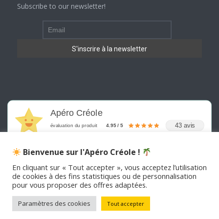
Subscribe to our newsletter!
Apéro Créole
43 avis
évaluation du produit
4.95 / 5
Bienvenue sur l'Apéro Créole !
En cliquant sur « Tout accepter », vous acceptez l’utilisation
de cookies à des fins statistiques ou de personnalisation
pour vous proposer des offres adaptées.
©
2026
APERO CREOLE . Tous les droits sont réservés
Paramètres des cookies
Tout accepter
Votr