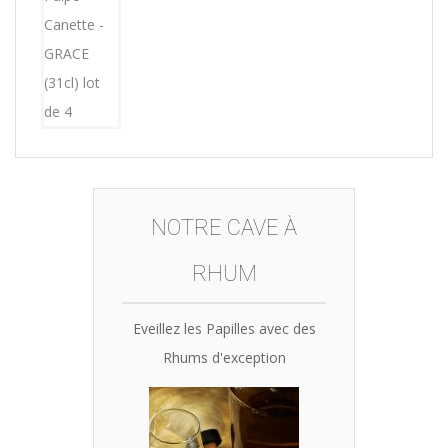
was:
is:
15,12€.
14,99€.
NOTRE CAVE À
RHUM
Eveillez les Papilles avec des
Rhums d'exception