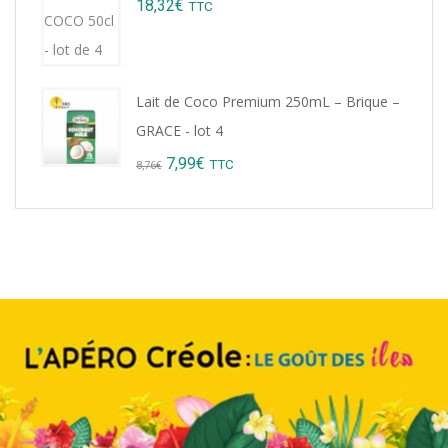
18,32
€
TTC
9,22€.
8,99€.
Lait de Coco Premium 250mL – Brique –
GRACE - lot 4
Original
Current
7,99
€
TTC
8,76
€
price
price
was:
is:
8,76€.
7,99€.