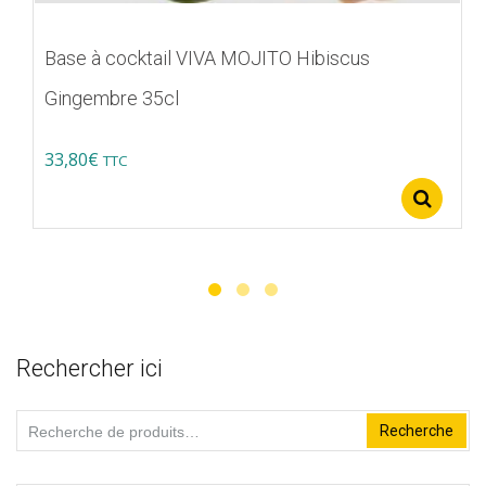
Base à cocktail VIVA MOJITO Hibiscus
Gingembre 35cl
33,80
€
TTC
Ce
Se
produit
a
plusieurs
variations.
Les
Rechercher ici
options
peuvent
Recherche
Recherche
être
pour :
choisies