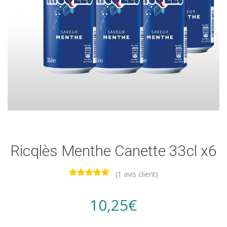
Ricqlès Menthe Canette 33cl x6
(
1
avis client)
1
Noté
5.00
sur 5
basé sur
10,25
€
notation
client