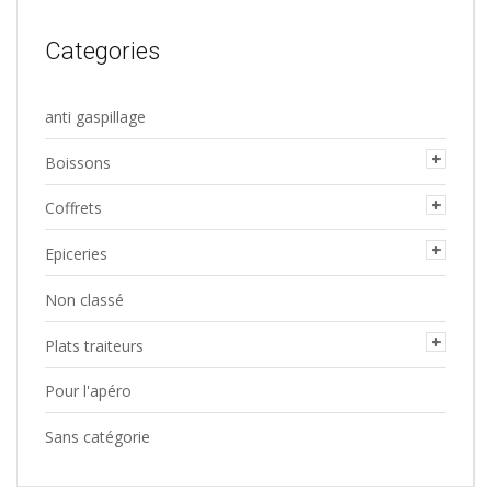
sur
Categories
la
page
anti gaspillage
du
produit
Boissons
Coffrets
Epiceries
Non classé
Plats traiteurs
Pour l'apéro
Sans catégorie