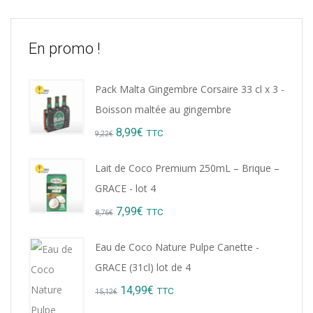
En promo !
Pack Malta Gingembre Corsaire 33 cl x 3 -
Boisson maltée au gingembre
Original
Current
8,99
€
TTC
9,22
€
price
price
Lait de Coco Premium 250mL – Brique –
was:
is:
GRACE - lot 4
9,22€.
8,99€.
Original
Current
7,99
€
TTC
8,76
€
price
price
Eau de Coco Nature Pulpe Canette -
was:
is:
GRACE (31cl) lot de 4
8,76€.
7,99€.
Original
Current
14,99
€
TTC
15,12
€
price
price