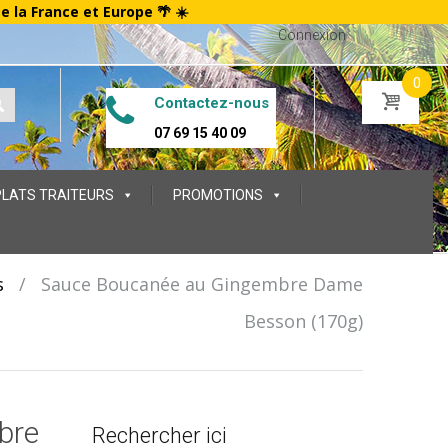
te la France et Europe 🌴 ☀️
Connexion
0
Contactez-nous
07 69 15 40 09
PLATS TRAITEURS
PROMOTIONS
s
/
Sauce Boucanée au Gingembre Dame
Besson (170g)
bre
Rechercher ici