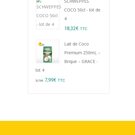
SCHWEPPES
was:
is:
COCO 50cl - lot de
9,22€.
8,99€.
4
18,32
€
TTC
Lait de Coco
Premium 250mL –
Brique – GRACE -
lot 4
Original
Current
7,99
€
TTC
8,76
€
price
price
was:
is:
8,76€.
7,99€.