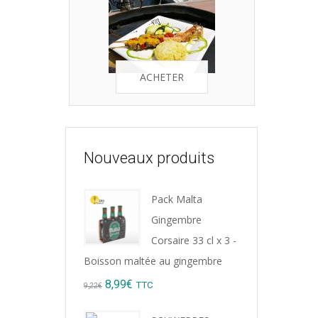
ACHETER
Nouveaux produits
Pack Malta
Gingembre
Corsaire 33 cl x 3 -
Boisson maltée au gingembre
Original
Current
8,99
€
TTC
9,22
€
price
price