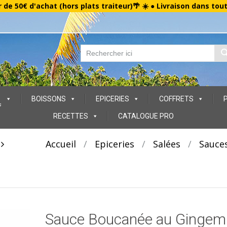
r de 50€ d'achat (hors plats traiteur)🌴 ☀️ ● Livraison dans tou
BOISSONS
EPICERIES
COFFRETS
s
RECETTES
CATALOGUE PRO
t
Accueil
/
Epiceries
/
Salées
/
Sauce
Sauce Boucanée au Gingem