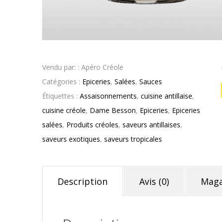
Vendu par: : Apéro Créole
Catégories :
Epiceries
,
Salées
,
Sauces
Étiquettes :
Assaisonnements
,
cuisine antillaise
,
cuisine créole
,
Dame Besson
,
Epiceries
,
Epiceries
salées
,
Produits créoles
,
saveurs antillaises
,
saveurs exotiques
,
saveurs tropicales
Description
Avis (0)
Maga