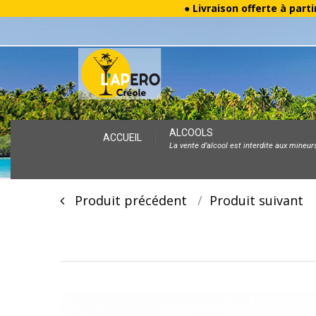
● Livraison offerte à parti
Skip
ALCOOLS
ACCUEIL
La vente d’alcool est interdite aux mineur
to
content
Post
Produit précédent
Produit suivan
navigation