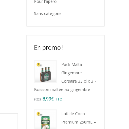
Pour l'apéro
Sans catégorie
En promo !
Pack Malta
Gingembre
Corsaire 33 cl x 3 -
Boisson maltée au gingembre
Original
Current
8,99
€
TTC
9,22
€
price
price
Lait de Coco
was:
is:
Premium 250mL –
9,22€.
8,99€.