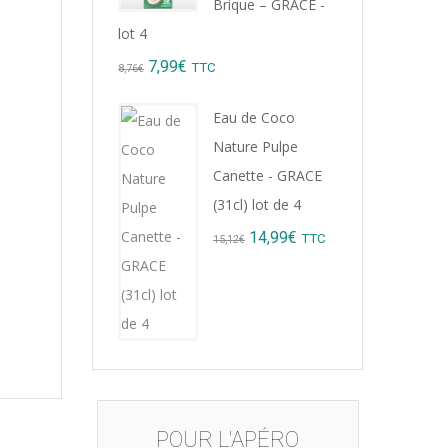
Brique – GRACE -
lot 4
Original
Current
7,99
€
TTC
8,76
€
price
price
Eau de Coco
was:
is:
Nature Pulpe
8,76€.
7,99€.
Canette - GRACE
(31cl) lot de 4
Original
Current
14,99
€
TTC
15,12
€
price
price
was:
is:
15,12€.
14,99€.
POUR L'APÉRO