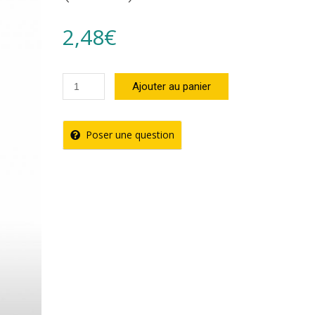
2,48
€
quantité
Ajouter au panier
de
Sauce
Poser une question
Mangue
Chilli
Encona
(142ml)