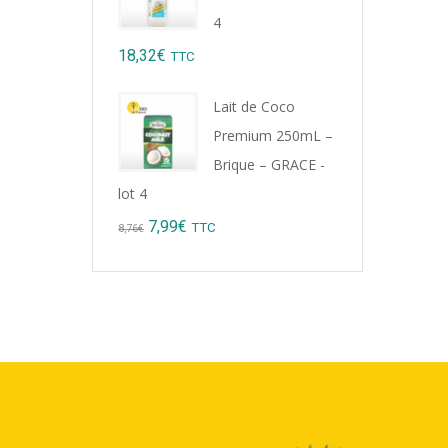
9,22€.
8,99€.
4
18,32
€
TTC
Lait de Coco
Premium 250mL –
Brique – GRACE -
lot 4
Original
Current
7,99
€
TTC
8,76
€
price
price
was:
is:
8,76€.
7,99€.