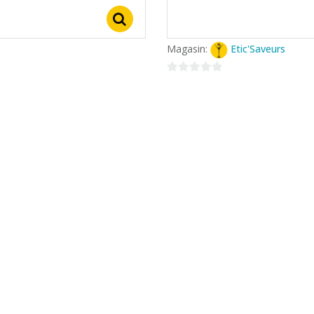
Select options
nier
Magasin:
Etic'Saveurs
0
sur
5