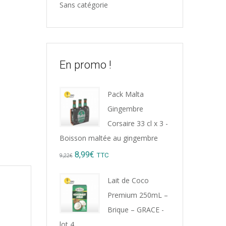
Sans catégorie
En promo !
Pack Malta
Gingembre
Corsaire 33 cl x 3 -
Boisson maltée au gingembre
Original
Current
8,99
€
TTC
9,22
€
price
price
Lait de Coco
was:
is:
Premium 250mL –
9,22€.
8,99€.
Brique – GRACE -
lot 4