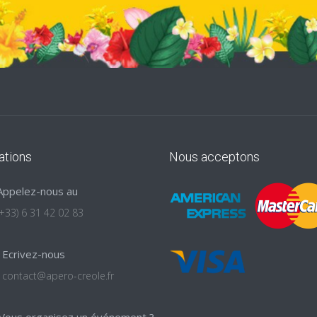
ations
Nous acceptons
Appelez-nous au
(+33) 6 31 42 02 83
Ecrivez-nous
contact@apero-creole.fr