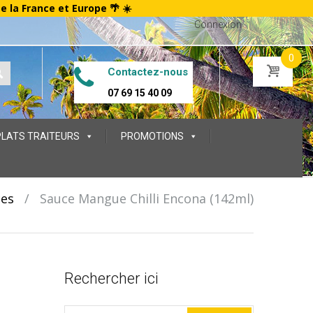
te la France et Europe 🌴 ☀️
Connexion
0
Contactez-nous
07 69 15 40 09
PLATS TRAITEURS
PROMOTIONS
ces
/
Sauce Mangue Chilli Encona (142ml)
a
Rechercher ici