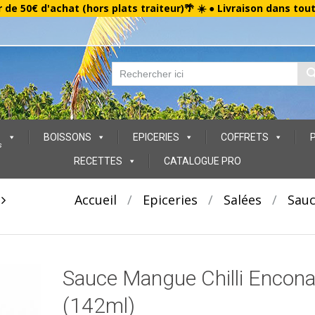
r de 50€ d'achat (hors plats traiteur)🌴 ☀️ ● Livraison dans tou
BOISSONS
EPICERIES
COFFRETS
s
RECETTES
CATALOGUE PRO
t
Accueil
/
Epiceries
/
Salées
/
Sau
Sauce Mangue Chilli Encon
(142ml)