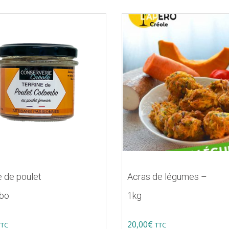
e de poulet
Acras de légumes –
bo
1kg
20,00
€
TTC
TTC