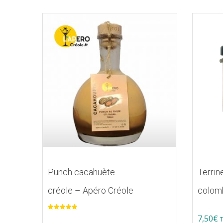
Punch cacahuète
Terrin
créole – Apéro Créole
colom
Note
5.00
7,50
€
sur 5