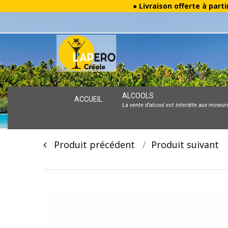
● Livraison offerte à parti
Skip
ALCOOLS
ACCUEIL
La vente d’alcool est interdite aux mineur
to
content
Post
Produit précédent
Produit suivan
navigation