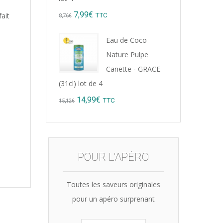
Original
Current
7,99
€
ait
TTC
8,76
€
price
price
Eau de Coco
was:
is:
Nature Pulpe
8,76€.
7,99€.
Canette - GRACE
(31cl) lot de 4
Original
Current
14,99
€
TTC
15,12
€
price
price
was:
is:
15,12€.
14,99€.
POUR L'APÉRO
Toutes les saveurs originales
pour un apéro surprenant