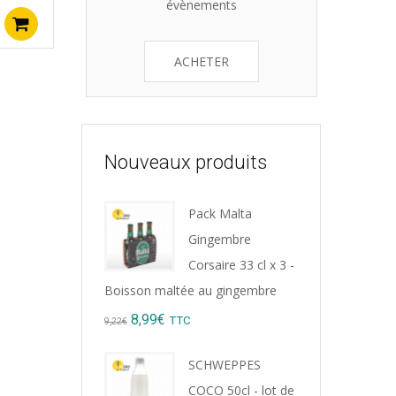
évènements
Ajouter au panier
ACHETER
Nouveaux produits
Pack Malta
Gingembre
Corsaire 33 cl x 3 -
Boisson maltée au gingembre
Original
Current
8,99
€
TTC
9,22
€
price
price
SCHWEPPES
was:
is:
COCO 50cl - lot de