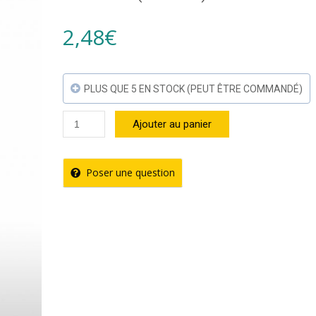
2,48
€
PLUS QUE 5 EN STOCK (PEUT ÊTRE COMMANDÉ)
quantité
Ajouter au panier
de
Sauce
Poser une question
Original
Hot
Pepper
Encona
(142ml)