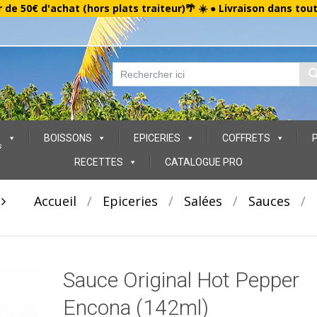
r de 50€ d'achat (hors plats traiteur)🌴 ☀️ ● Livraison dans tou
BOISSONS
EPICERIES
COFFRETS
s
RECETTES
CATALOGUE PRO
t
Accueil
/
Epiceries
/
Salées
/
Sauces
/
Sauce Original Hot Pepper
Encona (142ml)