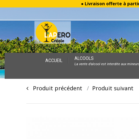
● Livraison offerte à parti
Skip
ALCOOLS
ACCUEIL
La vente d’alcool est interdite aux mineur
to
content
Post
Produit précédent
Produit suivan
navigation