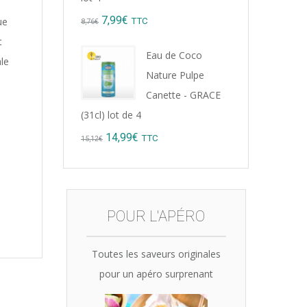
Original
Current
7,99
€
ue
TTC
8,76
€
t
price
price
Eau de Coco
le
was:
is:
Nature Pulpe
8,76€.
7,99€.
Canette - GRACE
(31cl) lot de 4
Original
Current
14,99
€
TTC
15,12
€
price
price
was:
is:
15,12€.
14,99€.
POUR L'APÉRO
Toutes les saveurs originales
pour un apéro surprenant