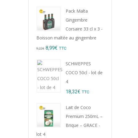
Pack Malta
Gingembre
Corsaire 33 cl x 3 -
Boisson maltée au gingembre
Original
Current
8,99
€
TTC
9,22
€
price
price
SCHWEPPES
was:
is:
COCO 50cl - lot de
9,22€.
8,99€.
4
18,32
€
TTC
Lait de Coco
Premium 250mL –
Brique – GRACE -
lot 4