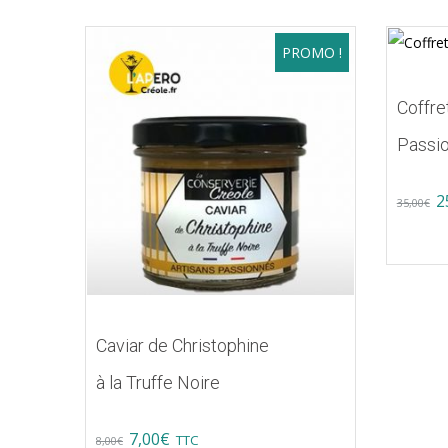
PROMO !
Coffre
Passio
Or
2
35,00
€
pr
w
35
Caviar de Christophine
à la Truffe Noire
Original
Current
7,00
€
TTC
8,00
€