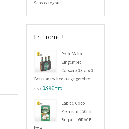
Sans catégorie
En promo !
Pack Malta
Gingembre
Corsaire 33 cl x 3 -
Boisson maltée au gingembre
Original
Current
8,99
€
TTC
9,22
€
price
price
Lait de Coco
was:
is:
Premium 250mL –
9,22€.
8,99€.
Brique – GRACE -
lot 4