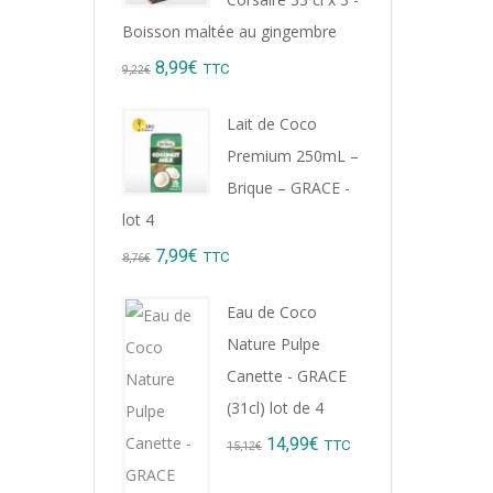
Boisson maltée au gingembre
Original
Current
8,99
€
TTC
9,22
€
price
price
Lait de Coco
was:
is:
Premium 250mL –
9,22€.
8,99€.
Brique – GRACE -
Nou
Yum
lot 4
0,64
Original
Current
7,99
€
TTC
8,76
€
price
price
Eau de Coco
was:
is:
Nature Pulpe
8,76€.
7,99€.
Canette - GRACE
(31cl) lot de 4
Original
Current
14,99
€
TTC
15,12
€
BIE
33c
price
price