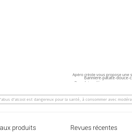
ch Planteur –
ro Créole
Punch Banane Flambée
– Apéro Créole
.00
0
€
TTC
Note
5.00
35,00
€
TTC
sur 5
Ajouter au panier
Découvrez not
Apéro créole vous propose une sé
- Des plats salés savoureux
- Des dessert sucrée et exotique
- Des cocktails revisités et origin
'abus d'alcool est dangereux pour la santé, à consommer avec modérati
aux produits
Revues récentes