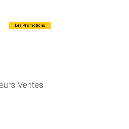
Les Promotions
20% discount on orders over $3
leurs Ventes