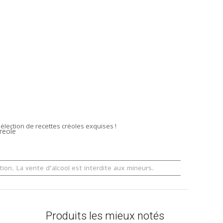
Punch passion coco –
Apéro Créole
Note
5.00
35,00
€
TTC
sur 5
Ajouter au panier
Ajouter au panier
re gastronomie créole
lection de recettes créoles exquises !
s
aux
on. La vente d'alcool est interdite aux mineurs.
Produits les mieux notés