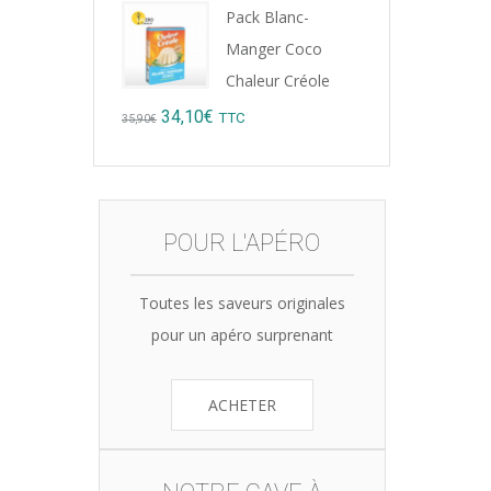
Pack Blanc-
was:
is:
Manger Coco
15,12€.
14,99€.
Chaleur Créole
Original
Current
34,10
€
TTC
35,90
€
price
price
was:
is:
35,90€.
34,10€.
POUR L'APÉRO
Toutes les saveurs originales
pour un apéro surprenant
ACHETER