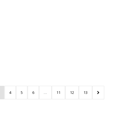
Rhum Blanc Cœur de
Canne 50° 70cl – La
Favorite
33,75
€
TTC
Select options
Ajouter au panier
4
5
6
…
11
12
13