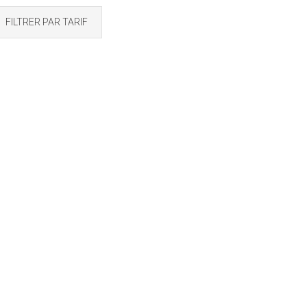
FILTRER PAR TARIF
m Vieux 12 ans 43°
RHUM VIEUX 12ANS
l – Saint James
43° 70cl SAINT JAMES
0
€
31,50
€
TTC
TTC