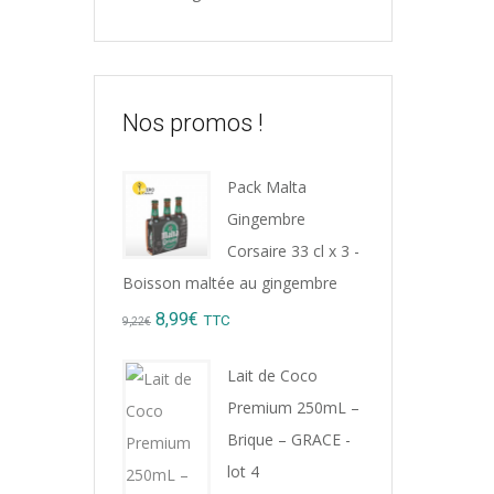
Nos promos !
Pack Malta
Gingembre
Corsaire 33 cl x 3 -
Rhu
Boisson maltée au gingembre
50°
Original
Current
8,99
€
TTC
9,22
€
31,5
price
price
Lait de Coco
was:
is:
Premium 250mL –
9,22€.
8,99€.
Brique – GRACE -
lot 4