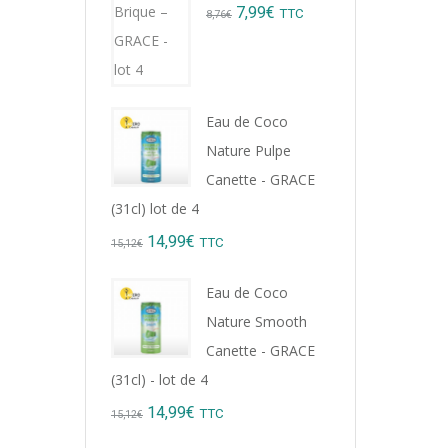
Original
Current
7,99
€
TTC
8,76
€
price
price
was:
is:
8,76€.
7,99€.
Eau de Coco
Nature Pulpe
Canette - GRACE
(31cl) lot de 4
Original
Current
14,99
€
TTC
15,12
€
price
price
Eau de Coco
was:
is:
Rhu
Nature Smooth
15,12€.
14,99€.
Rés
Canette - GRACE
Dep
(31cl) - lot de 4
Original
Current
54,9
14,99
€
TTC
15,12
€
price
price