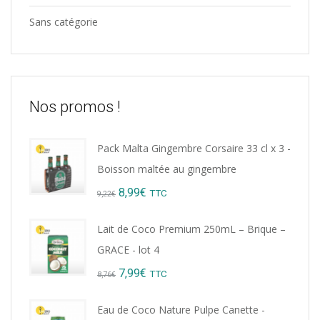
Sans catégorie
Nos promos !
Pack Malta Gingembre Corsaire 33 cl x 3 -
Boisson maltée au gingembre
Original
Current
8,99
€
TTC
9,22
€
price
price
Lait de Coco Premium 250mL – Brique –
was:
is:
GRACE - lot 4
9,22€.
8,99€.
Original
Current
7,99
€
TTC
8,76
€
price
price
Eau de Coco Nature Pulpe Canette -
was:
is: