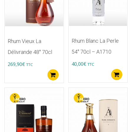
Rhum Blanc La Perle
Rhum Vieux La
54° 70cl – A1710
Délivrande 48° 70cl
40,00
€
269,90
€
TTC
TTC
A
Ajouter au panier