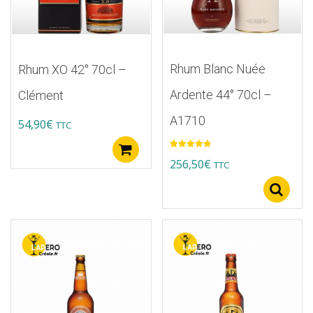
Rhum Blanc Nuée
Rhum XO 42° 70cl –
Ardente 44° 70cl –
Clément
A1710
54,90
€
TTC
Ajouter au panier
Note
5.00
256,50
€
TTC
sur 5
S