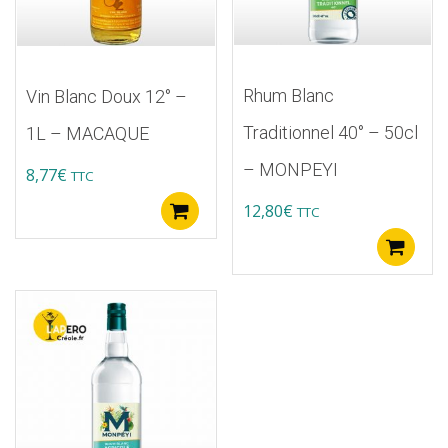
Rhum Blanc
Vin Blanc Doux 12° –
Traditionnel 40° – 50cl
1L – MACAQUE
– MONPEYI
8,77
€
TTC
12,80
€
TTC
Ajouter au panier
A