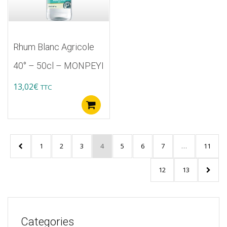
Rhum Blanc Agricole
40° – 50cl – MONPEYI
13,02
€
TTC
Ajouter au panier
1
2
3
4
5
6
7
…
11
12
13
Categories