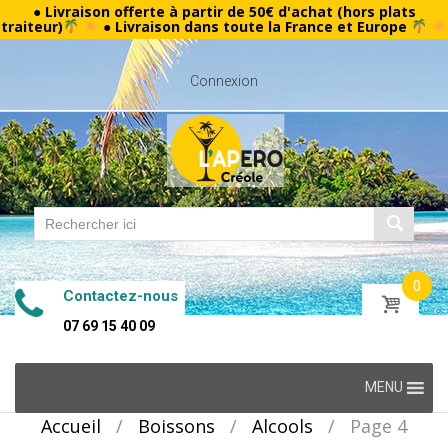
● Livraison offerte à partir de 50€ d'achat (hors plats
traiteur)
● Livraison dans toute la France et Europe
Connexion
0
Contactez-nous
07 69 15 40 09
Skip
MENU
to
Accueil
/
Boissons
/
Alcools
/
Page 4
content