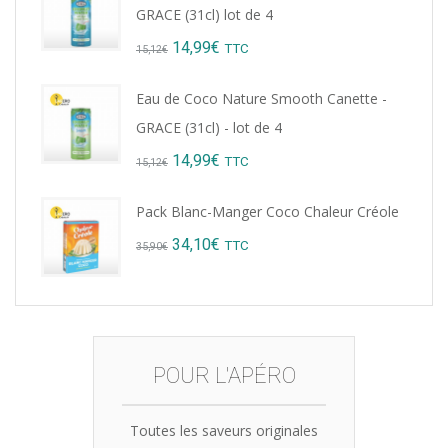
GRACE (31cl) lot de 4
8,76€.
7,99€.
Original
Current
14,99
€
TTC
15,12
€
price
price
Eau de Coco Nature Smooth Canette -
was:
is:
GRACE (31cl) - lot de 4
15,12€.
14,99€.
Original
Current
14,99
€
TTC
15,12
€
price
price
Pack Blanc-Manger Coco Chaleur Créole
was:
is:
Original
Current
34,10
€
TTC
35,90
€
15,12€.
14,99€.
price
price
was:
is:
35,90€.
34,10€.
POUR L'APÉRO
Toutes les saveurs originales