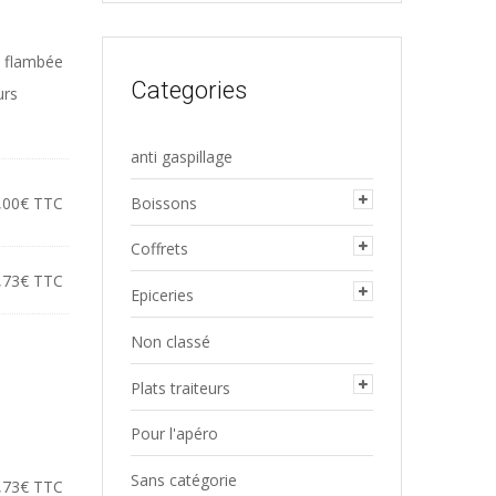
pour :
e flambée
Categories
urs
anti gaspillage
,00
€
TTC
Boissons
Coffrets
,73
€
TTC
Epiceries
Non classé
Plats traiteurs
Pour l'apéro
Sans catégorie
,73
€
TTC