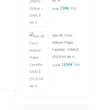
lot 4
Original
Current
7,99
€
TTC
8,76
€
price
price
was:
is:
8,76€.
7,99€.
Eau de Coco
Nature Pulpe
Canette - GRACE
(31cl) lot de 4
Original
Current
14,99
€
TTC
15,12
€
price
price
was:
is:
15,12€.
14,99€.