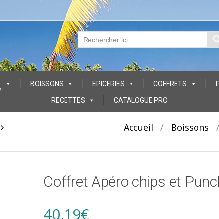
BOISSONS
EPICERIES
COFFRETS
s
RECETTES
CATALOGUE PRO
t
Accueil
/
Boissons
Coffret Apéro chips et Punc
40,19
€