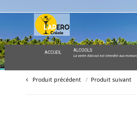
Skip
ALCOOLS
ACCUEIL
La vente d’alcool est interdite aux mineur
to
content
Post
Produit précédent
Produit suivan
navigation