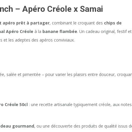
unch – Apéro Créole x Samai
t apéro prêt à partager
, combinant le croquant des
chips de
nal Apéro Créole
à la
banane flambée
. Un cadeau original, festif et
s et les adeptes des apéros conviviaux.
e, salée et pimentée – pour varier les plaisirs entre douceur, croqua
o Créole 50cl
: une recette artisanale typiquement créole, aux notes
adeau gourmand
, ou une découverte des produits de qualité issus d