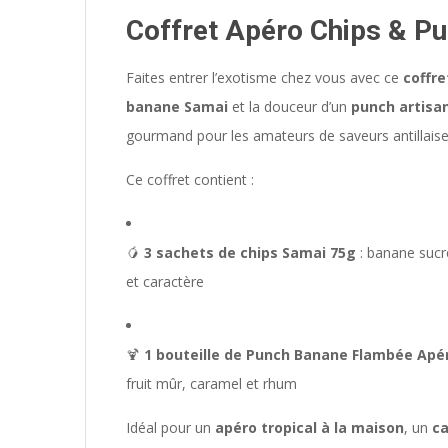
Coffret Apéro Chips & P
Faites entrer l’exotisme chez vous avec ce
coffre
banane Samai
et la douceur d’un
punch artisa
gourmand pour les amateurs de saveurs antillaise
Ce coffret contient :
🥭
3 sachets de chips Samai 75g
: banane sucré
et caractère
🍹
1 bouteille de Punch Banane Flambée Apér
fruit mûr, caramel et rhum
Idéal pour un
apéro tropical à la maison
, un
c