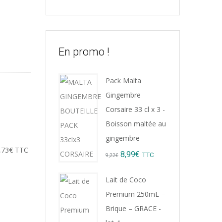
En promo !
Pack Malta
Gingembre
Corsaire 33 cl x 3 -
Boisson maltée au
gingembre
,73
€
TTC
Original
Current
8,99
€
TTC
9,22
€
price
price
Lait de Coco
was:
is:
Premium 250mL –
9,22€.
8,99€.
Brique – GRACE -