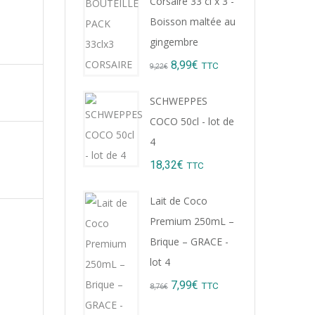
Corsaire 33 cl x 3 -
Boisson maltée au
gingembre
Original
Current
8,99
€
TTC
9,22
€
price
price
SCHWEPPES
was:
is:
COCO 50cl - lot de
9,22€.
8,99€.
4
18,32
€
TTC
Lait de Coco
Premium 250mL –
Brique – GRACE -
lot 4
Original
Current
7,99
€
TTC
8,76
€
price
price