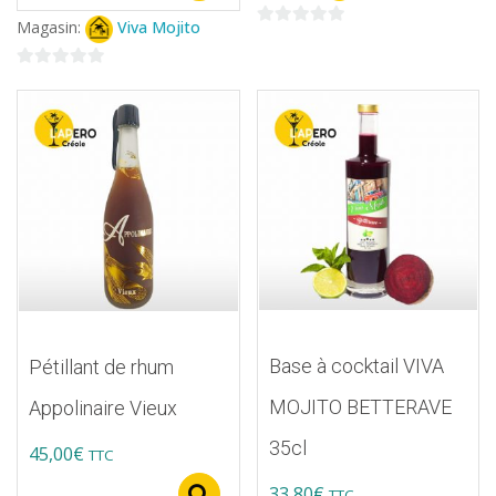
produit
Magasin:
Viva Mojito
a
0
sur
plusieurs
0
5
variations.
sur
5
Les
options
peuvent
être
choisies
sur
la
page
Base à cocktail VIVA
Pétillant de rhum
du
MOJITO BETTERAVE
Appolinaire Vieux
produit
35cl
45,00
€
TTC
33,80
€
TTC
Select options