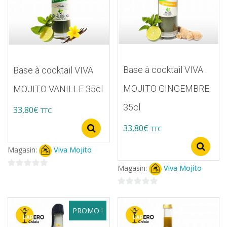
Base à cocktail VIVA
Base à cocktail VIVA
MOJITO GINGEMBRE
MOJITO VANILLE 35cl
35cl
33,80
€
TTC
Ce
33,80
€
TTC
Select options
produit
Ce
S
Magasin:
Viva Mojito
a
produit
Magasin:
Viva Mojito
plusieurs
a
0
variations.
sur
plusieurs
0
5
Les
variations.
sur
PROMO !
options
5
Les