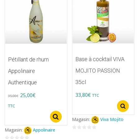
peuvent
options
être
peuvent
choisies
être
sur
choisies
la
sur
page
la
du
page
Base à cocktail VIVA
Pétillant de rhum
produit
du
MOJITO PASSION
Appolinaire
produit
35cl
Authentique
Original
Current
33,80
€
25,00
€
TTC
35,00
€
Ce
price
price
TTC
S
produit
was:
is:
Select options
Magasin:
Viva Mojito
a
35,00€.
25,00€.
Magasin:
Appolinaire
plusieurs
0