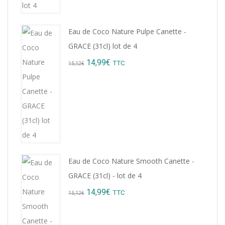
Eau de Coco Nature Pulpe Canette -
GRACE (31cl) lot de 4
Original
Current
14,99
€
TTC
15,12
€
price
price
was:
is:
15,12€.
14,99€.
Eau de Coco Nature Smooth Canette -
GRACE (31cl) - lot de 4
Original
Current
14,99
€
TTC
15,12
€
price
price
was:
is: