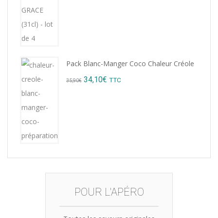
15,12€.
14,99€.
Pack Blanc-Manger Coco Chaleur Créole
Original
Current
34,10
€
TTC
35,90
€
price
price
was:
is:
35,90€.
34,10€.
POUR L'APÉRO