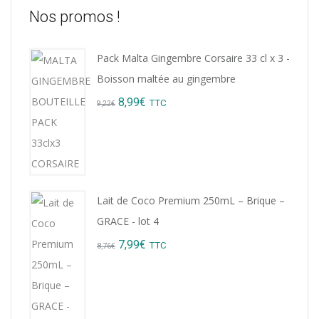
Nos promos !
Pack Malta Gingembre Corsaire 33 cl x 3 -
Boisson maltée au gingembre
Original
Current
8,99
€
TTC
9,22
€
price
price
was:
is:
9,22€.
8,99€.
Lait de Coco Premium 250mL – Brique –
GRACE - lot 4
Original
Current
7,99
€
TTC
8,76
€
price
price
was:
is:
8,76€.
7,99€.