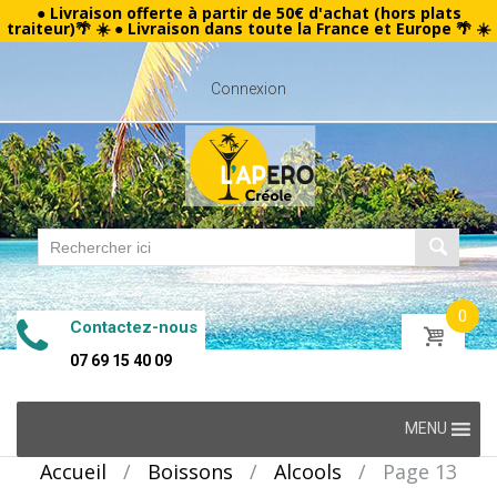
● Livraison offerte à partir de 50€ d'achat (hors plats
traiteur)🌴 ☀️ ● Livraison dans toute la France et Europe 🌴 ☀️
Connexion
0
Contactez-nous
07 69 15 40 09
Skip
MENU
to
Accueil
/
Boissons
/
Alcools
/
Page 13
content