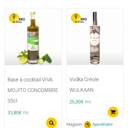
variations.
sur
0
5
Les
sur
options
5
peuvent
être
choisies
sur
la
page
du
Vodka Créole
Base à cocktail VIVA
produit
WULKAAN
MOJITO CONCOMBRE
35cl
25,00
€
TTC
33,80
€
A
TTC
Ce
Select options
Magasin:
Appolinaire