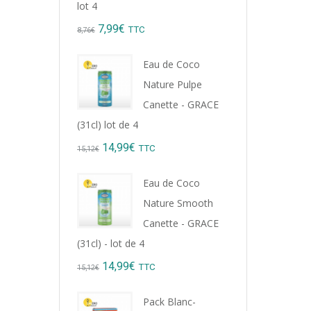
lot 4
Magas
Original
Current
7,99
€
TTC
8,76
€
0
price
price
sur
Eau de Coco
5
was:
is:
Nature Pulpe
8,76€.
7,99€.
Canette - GRACE
(31cl) lot de 4
Original
Current
14,99
€
TTC
15,12
€
price
price
Eau de Coco
was:
is:
Nature Smooth
15,12€.
14,99€.
Canette - GRACE
(31cl) - lot de 4
Original
Current
14,99
€
TTC
15,12
€
price
price
SPR
Pack Blanc-