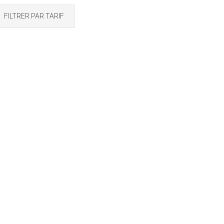
FILTRER PAR TARIF
eur Bissap
Liqueur Passion
gembre – 70 cl –
Gingembre – 70 cl –
E
OSE