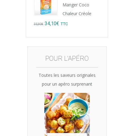
was:
is:
Manger Coco
Epic
15,12€.
14,99€.
Chaleur Créole
Note
5
7,90
sur 5
Original
Current
34,10
€
TTC
35,90
€
price
price
Magas
was:
is:
0
35,90€.
34,10€.
sur
POUR L'APÉRO
5
Toutes les saveurs originales
pour un apéro surprenant