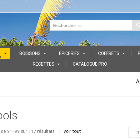
BOISSONS
EPICERIES
COFFRETS
s
RECETTES
CATALOGUE PRO
A
ools
 de 91–99 sur 117 résultats
Voir tout