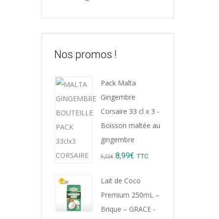
24,0
Magas
Nos promos !
0
sur
Pack Malta
5
Gingembre
Corsaire 33 cl x 3 -
Boisson maltée au
gingembre
Liq
Original
Current
8,99
€
TTC
9,22
€
Gin
price
price
Lait de Coco
OS
was:
is:
Premium 250mL –
24,0
9,22€.
8,99€.
Brique – GRACE -