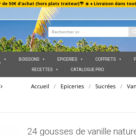
r de 50€ d'achat (hors plats traiteur)🌴 ☀️ ● Livraison dans tou
BOISSONS
EPICERIES
COFFRETS
s
RECETTES
CATALOGUE PRO
t
Accueil
/
Epiceries
/
Sucrées
/
Van
24 gousses de vanille nature