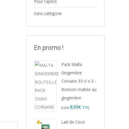
Pour l'apéro
Sans catégorie
En promo !
Pack Malta
Gingembre
Corsaire 33 cl x 3 -
Boisson maltée au
gingembre
Original
Current
8,99
€
TTC
9,22
€
price
price
Lait de Coco
was:
is: