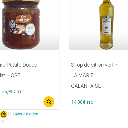
ure Patate Douce
Sirop de citron vert –
lat – OSE
LA MARIE
GALANTAISE
Price
–
26,90
€
TTC
range:
14,00
€
Select options
TTC
nier
6,90€
O saveur d'eden
through
s