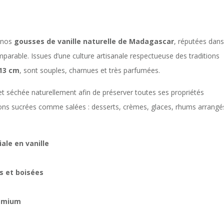
c nos
gousses de vanille naturelle de Madagascar
, réputées dans
arable. Issues d’une culture artisanale respectueuse des traditions
 13 cm
, sont souples, charnues et très parfumées.
 séchée naturellement afin de préserver toutes ses propriétés
ions sucrées comme salées : desserts, crèmes, glaces, rhums arrangé
ale en vanille
s et boisées
remium