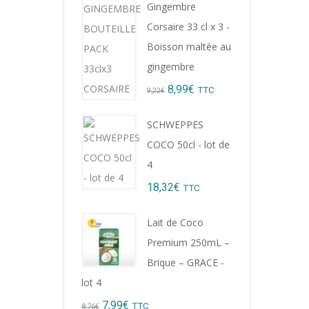
Gingembre
Corsaire 33 cl x 3 -
Boisson maltée au
gingembre
Original
Current
8,99
€
TTC
9,22
€
price
price
SCHWEPPES
was:
is:
COCO 50cl - lot de
9,22€.
8,99€.
4
18,32
€
TTC
Lait de Coco
Premium 250mL –
Brique – GRACE -
lot 4
Original
Current
7,99
€
TTC
8,76
€