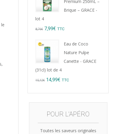
Premium 250mL –
9,22€.
8,99€.
Brique – GRACE -
lot 4
 le
Original
Current
7,99
€
TTC
8,76
€
price
price
Eau de Coco
was:
is:
Nature Pulpe
8,76€.
7,99€.
Canette - GRACE
s,
(31cl) lot de 4
Original
Current
14,99
€
TTC
15,12
€
price
price
was:
is:
15,12€.
14,99€.
POUR L'APÉRO
Toutes les saveurs originales