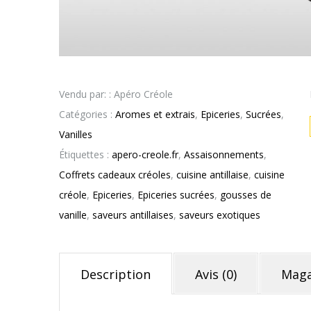
Vendu par: : Apéro Créole
Catégories :
Aromes et extrais
,
Epiceries
,
Sucrées
,
Vanilles
Étiquettes :
apero-creole.fr
,
Assaisonnements
,
Coffrets cadeaux créoles
,
cuisine antillaise
,
cuisine
créole
,
Epiceries
,
Epiceries sucrées
,
gousses de
vanille
,
saveurs antillaises
,
saveurs exotiques
Description
Avis (0)
Maga