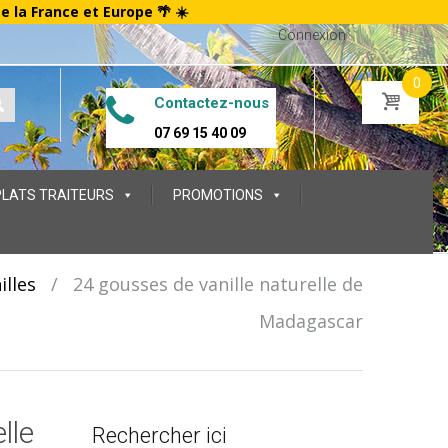
te la France et Europe 🌴 ☀️
Connexion
0
Contactez-nous
07 69 15 40 09
PLATS TRAITEURS
PROMOTIONS
illes
/
24 gousses de vanille naturelle de
Madagascar
lle
Rechercher ici