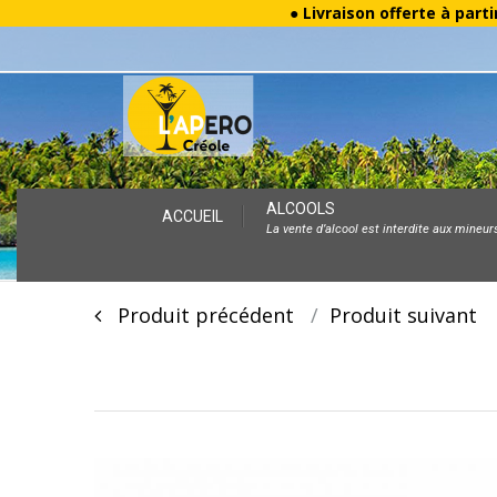
● Livraison offerte à parti
Skip
ALCOOLS
ACCUEIL
La vente d’alcool est interdite aux mineur
to
content
Post
Produit précédent
Produit suivan
navigation