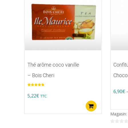
Thé arôme coco vanille
Confit
– Bois Cheri
Choco
Note
5.00
6,90
€
sur 5
5,22
€
TTC
Ce
Ajouter au pa
produit
Magasin:
a
plusieur
0