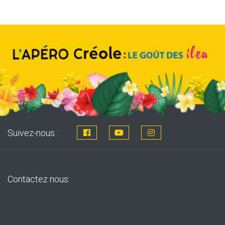
8,76€.
7,99€.
Suivez-nous :
Contactez nous: