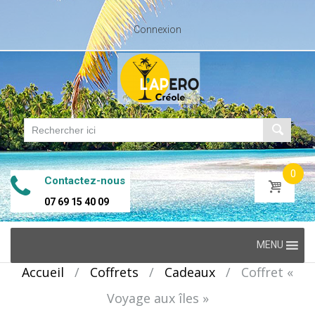
Connexion
0
Contactez-nous
07 69 15 40 09
Skip
MENU
to
Accueil
/
Coffrets
/
Cadeaux
/
Coffret «
content
Voyage aux îles »