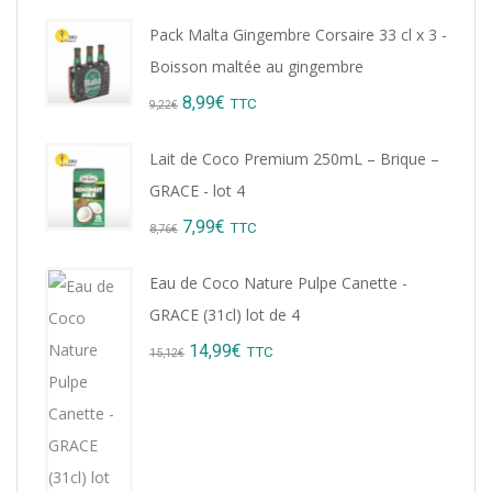
Pack Malta Gingembre Corsaire 33 cl x 3 -
Boisson maltée au gingembre
Original
Current
8,99
€
TTC
9,22
€
price
price
Lait de Coco Premium 250mL – Brique –
was:
is:
GRACE - lot 4
9,22€.
8,99€.
Original
Current
7,99
€
TTC
8,76
€
price
price
Eau de Coco Nature Pulpe Canette -
was:
is:
GRACE (31cl) lot de 4
8,76€.
7,99€.
Original
Current
14,99
€
TTC
15,12
€
price
price
was:
is:
15,12€.
14,99€.