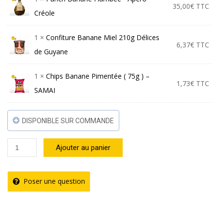
was:
is:
35,00
€
TTC
Créole
43,10€.
42,99€.
1 ×
Confiture Banane Miel 210g Délices
6,37
€
TTC
de Guyane
1 ×
Chips Banane Pimentée ( 75g ) –
1,73
€
TTC
SAMAI
DISPONIBLE SUR COMMANDE
quantité
Ajouter au panier
de
Coffret
Poser une question
«
Voyage
aux