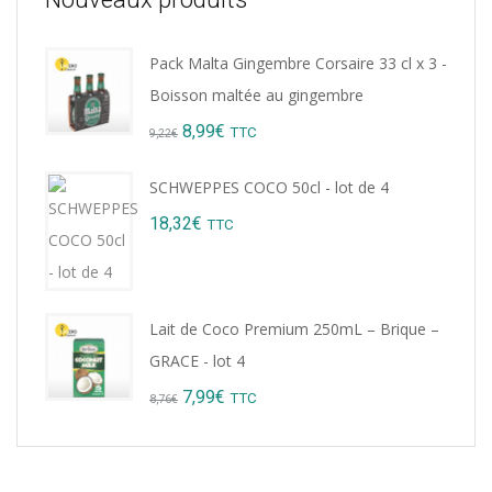
Pack Malta Gingembre Corsaire 33 cl x 3 -
Boisson maltée au gingembre
Original
Current
8,99
€
TTC
9,22
€
price
price
SCHWEPPES COCO 50cl - lot de 4
was:
is:
18,32
€
TTC
9,22€.
8,99€.
Lait de Coco Premium 250mL – Brique –
GRACE - lot 4
Original
Current
7,99
€
TTC
8,76
€
price
price
was:
is: