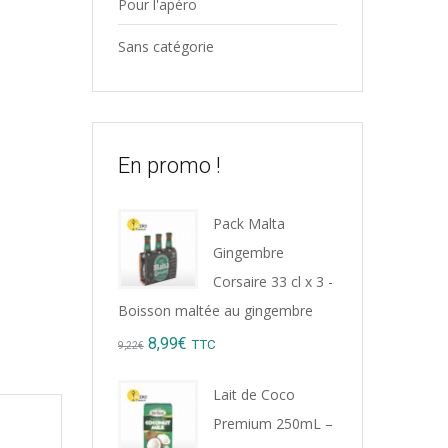
Pour l'apéro
Sans catégorie
En promo !
Pack Malta
Gingembre
Corsaire 33 cl x 3 -
Boisson maltée au gingembre
Original
Current
8,99
€
TTC
9,22
€
price
price
Lait de Coco
was:
is:
Premium 250mL –
9,22€.
8,99€.