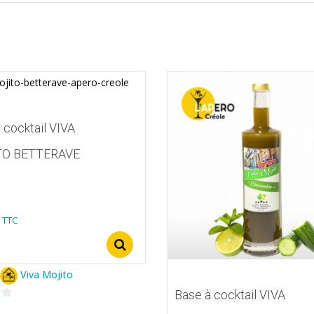
 cocktail VIVA
TO BETTERAVE
TTC
Select options
Viva Mojito
Base à cocktail VIVA
s