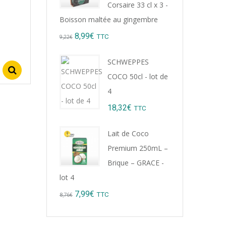
Corsaire 33 cl x 3 -
Boisson maltée au gingembre
Original
Current
8,99
€
TTC
9,22
€
price
price
SCHWEPPES
was:
is:
Select options
COCO 50cl - lot de
9,22€.
8,99€.
4
18,32
€
TTC
Lait de Coco
Premium 250mL –
Brique – GRACE -
lot 4
Original
Current
7,99
€
TTC
8,76
€
price
price