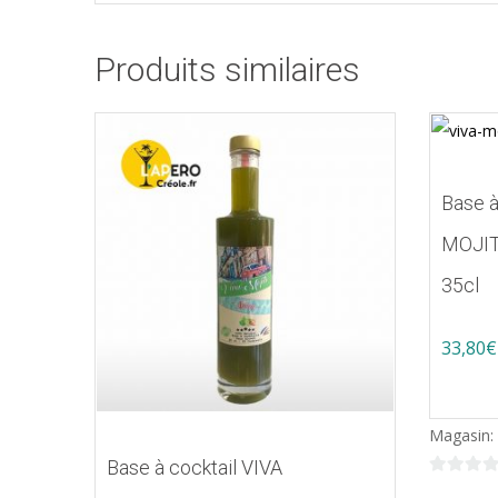
Produits similaires
Base à
MOJI
35cl
33,80
€
Ce
produit
Magasin:
a
Base à cocktail VIVA
plusieur
0