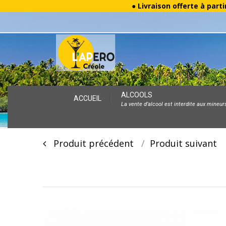
● Livraison offerte à parti
Skip
ALCOOLS
ACCUEIL
La vente d’alcool est interdite aux mineur
to
content
Post
Produit précédent
Produit suivan
navigation