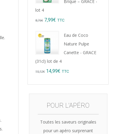
Brique – GRACE -
lot 4
Original
Current
7,99
€
TTC
8,76
€
price
price
Eau de Coco
le.
was:
is:
Nature Pulpe
8,76€.
7,99€.
Canette - GRACE
(31cl) lot de 4
Original
Current
14,99
€
TTC
15,12
€
price
price
was:
is:
15,12€.
14,99€.
POUR L'APÉRO
s
.
Toutes les saveurs originales
s.
pour un apéro surprenant