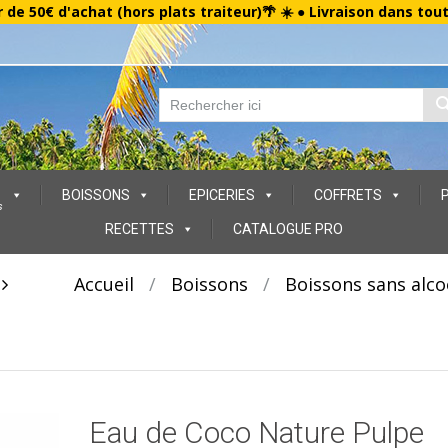
r de 50€ d'achat (hors plats traiteur)🌴 ☀️ ● Livraison dans tou
BOISSONS
EPICERIES
COFFRETS
s
RECETTES
CATALOGUE PRO
t
Accueil
/
Boissons
/
Boissons sans alco
Eau de Coco Nature Pulpe