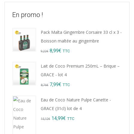
En promo !
Pack Malta Gingembre Corsaire 33 cl x 3 -
Boisson maltée au gingembre
Original
Current
8,99
€
TTC
9,22
€
price
price
Lait de Coco Premium 250mL – Brique –
was:
is:
GRACE - lot 4
9,22€.
8,99€.
Original
Current
7,99
€
TTC
8,76
€
price
price
Eau de Coco Nature Pulpe Canette -
was:
is:
GRACE (31cl) lot de 4
8,76€.
7,99€.
Original
Current
14,99
€
TTC
15,12
€
price
price