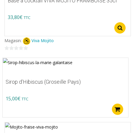
Base à cocktail VIVA MOJITO FRAMBOISE 35cl
33,80
€
TTC
Ce
produit
Magasin:
Viva Mojito
a
plusieurs
0
variations.
sur
5
Les
options
Sirop d’Hibiscus (Groseille Pays)
peuvent
être
15,00
€
TTC
choisies
A
sur
la
page