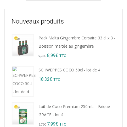
Nouveaux produits
Pack Malta Gingembre Corsaire 33 cl x 3 -
Boisson maltée au gingembre
Original
Current
8,99
€
TTC
9,22
€
price
price
SCHWEPPES COCO 50cl - lot de 4
was:
is:
18,32
€
TTC
9,22€.
8,99€.
Lait de Coco Premium 250mL – Brique –
GRACE - lot 4
Original
Current
7,99
€
TTC
8,76
€