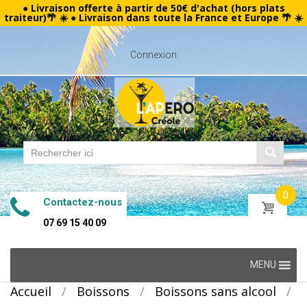
● Livraison offerte à partir de 50€ d'achat (hors plats
traiteur)🌴 ☀️ ● Livraison dans toute la France et Europe 🌴 ☀️
Connexion
0
Contactez-nous
07 69 15 40 09
Skip
MENU
to
Accueil
/
Boissons
/
Boissons sans alcool
/
content