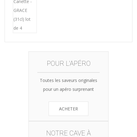
was:
is:
15,12€.
14,99€.
POUR L'APÉRO
Toutes les saveurs originales
pour un apéro surprenant
ACHETER
NOTRE CAVE À