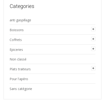
la
Categories
page
du
anti gaspillage
produit
Boissons
Coffrets
Epiceries
Non classé
Plats traiteurs
Pour l'apéro
Sans catégorie