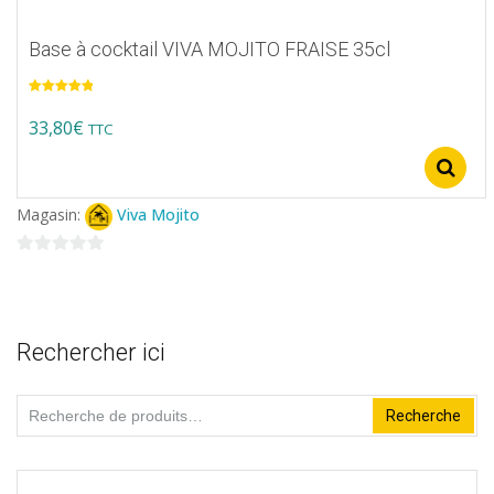
du
Base à cocktail VIVA MOJITO FRAISE 35cl
produit
Note
5.00
sur 5
33,80
€
TTC
Ce
produit
Magasin:
Viva Mojito
a
plusieurs
0
variations.
sur
5
Les
Rechercher ici
options
peuvent
Recherche
Recherche
être
pour :
choisies
sur