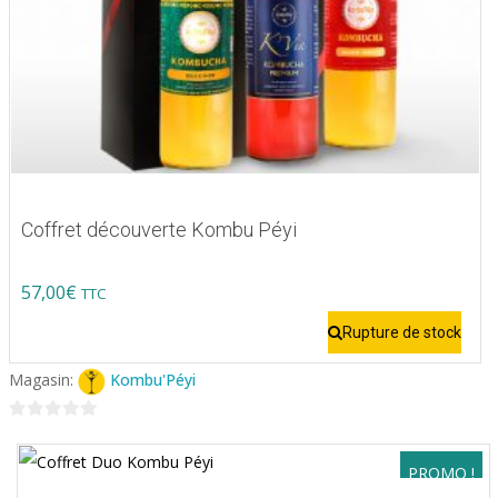
du
produit
Coffret découverte Kombu Péyi
57,00
€
TTC
Rupture de stock
Magasin:
Kombu'Péyi
0
sur
PROMO !
5