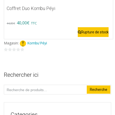
Coffret Duo Kombu Péyi
Original
Current
40,00
€
TTC
44,80
€
price
price
Rupture de stock
was:
is:
Magasin:
Kombu'Péyi
44,80€.
40,00€.
0
sur
5
Rechercher ici
Recherche
Recherche
pour :
Categories