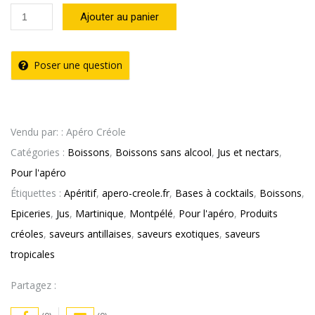
quantité
Ajouter au panier
de
Nectar
Poser une question
Passion
Brique
Montpelé
Vendu par: : Apéro Créole
(
Catégories :
Boissons
,
Boissons sans alcool
,
Jus et nectars
,
1L
Pour l'apéro
)
Étiquettes :
Apéritif
,
apero-creole.fr
,
Bases à cocktails
,
Boissons
,
Epiceries
,
Jus
,
Martinique
,
Montpélé
,
Pour l'apéro
,
Produits
créoles
,
saveurs antillaises
,
saveurs exotiques
,
saveurs
tropicales
Partagez :