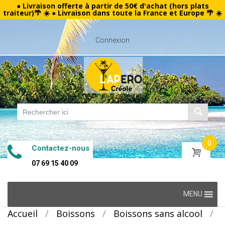
● Livraison offerte à partir de 50€ d'achat (hors plats
traiteur)🌴 ☀️ ● Livraison dans toute la France et Europe 🌴 ☀️
Connexion
0
Contactez-nous
07 69 15 40 09
Skip
MENU
to
Accueil
/
Boissons
/
Boissons sans alcool
/
content