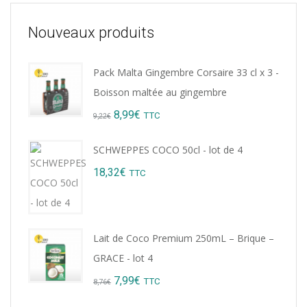
Nouveaux produits
Pack Malta Gingembre Corsaire 33 cl x 3 -
Boisson maltée au gingembre
Original
Current
8,99
€
TTC
9,22
€
price
price
SCHWEPPES COCO 50cl - lot de 4
was:
is:
18,32
€
TTC
9,22€.
8,99€.
Lait de Coco Premium 250mL – Brique –
GRACE - lot 4
Original
Current
7,99
€
TTC
8,76
€
price
price