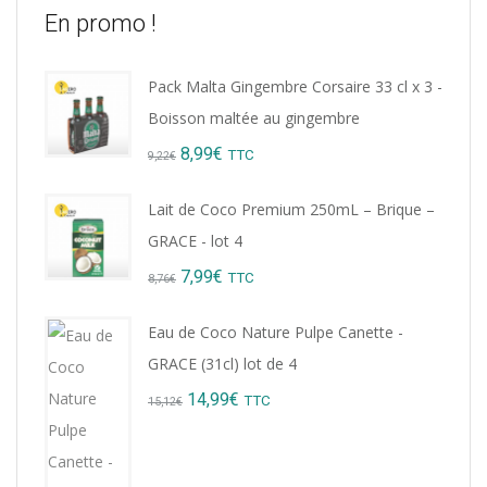
En promo !
Pack Malta Gingembre Corsaire 33 cl x 3 -
Boisson maltée au gingembre
Original
Current
8,99
€
TTC
9,22
€
price
price
Lait de Coco Premium 250mL – Brique –
was:
is:
GRACE - lot 4
9,22€.
8,99€.
Original
Current
7,99
€
TTC
8,76
€
price
price
Eau de Coco Nature Pulpe Canette -
was:
is:
GRACE (31cl) lot de 4
8,76€.
7,99€.
Original
Current
14,99
€
TTC
15,12
€
price
price
was:
is: