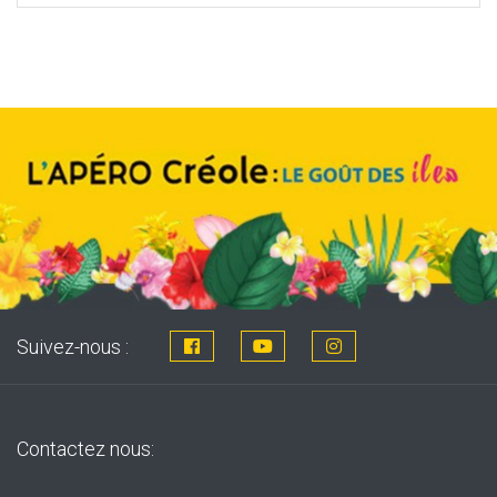
was:
is:
8,76€.
7,99€.
Suivez-nous :
Contactez nous: