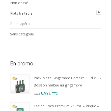
Non classé
Plats traiteurs
Pour l'apéro
Sans catégorie
En promo !
Pack Malta Gingembre Corsaire 33 cl x 3 -
Boisson maltée au gingembre
Original
Current
8,99
€
TTC
9,22
€
price
price
Lait de Coco Premium 250mL – Brique –
was:
is: