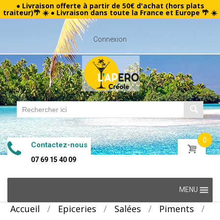
● Livraison offerte à partir de 50€ d'achat (hors plats
traiteur)🌴 ☀️ ● Livraison dans toute la France et Europe 🌴 ☀️
Connexion
0
Contactez-nous
07 69 15 40 09
Skip
MENU
to
Accueil
/
Epiceries
/
Salées
/
Piments
/
content