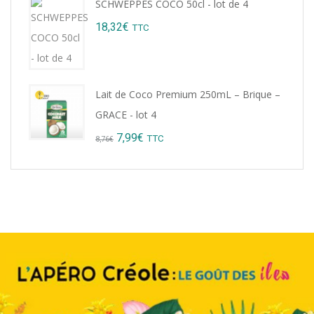
SCHWEPPES COCO 50cl - lot de 4
was:
is:
18,32
€
TTC
9,22€.
8,99€.
Lait de Coco Premium 250mL – Brique –
GRACE - lot 4
Original
Current
7,99
€
TTC
8,76
€
price
price
was:
is:
8,76€.
7,99€.