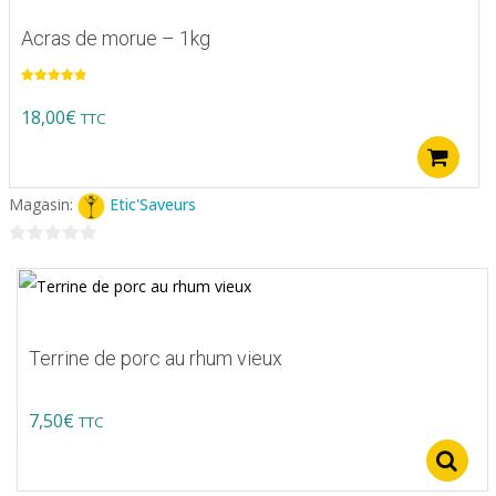
Acras de morue – 1kg
Note
5.00
sur 5
18,00
€
TTC
A
Magasin:
Etic'Saveurs
0
sur
5
Terrine de porc au rhum vieux
7,50
€
TTC