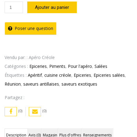
quantité
Ajouter au panier
de
Pâte
Poser une question
Piment
Rouge
Citron
Vendu par: : Apéro Créole
Royal
Catégories :
Epiceries
,
Piments
,
Pour l'apéro
,
Salées
Bourbon
Étiquettes :
Apéritif
,
cuisine créole
,
Epiceries
,
Epiceries salées
,
(90g)
Réunion
,
saveurs antillaises
,
saveurs exotiques
Partagez :
(0)
(0)
Description
Avis (0)
Magasin
Plus d'offres
Renseignements