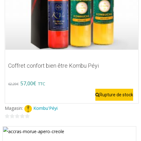
Coffret confort bien être Kombu Péyi
Original
Current
57,00
€
TTC
62,20
€
price
price
Rupture de stock
was:
is:
Magasin:
Kombu'Péyi
62,20€.
57,00€.
0
sur
5