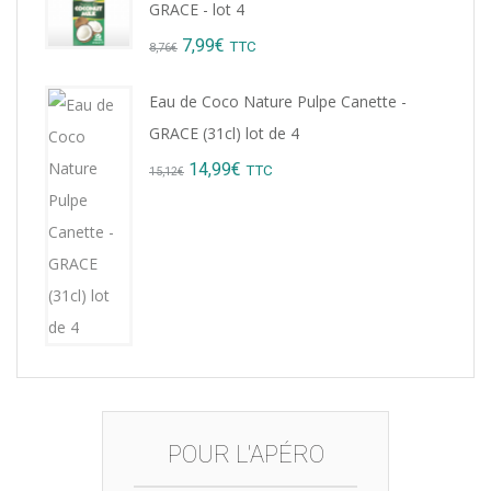
GRACE - lot 4
9,22€.
8,99€.
Original
Current
7,99
€
TTC
8,76
€
price
price
Eau de Coco Nature Pulpe Canette -
was:
is:
GRACE (31cl) lot de 4
8,76€.
7,99€.
Original
Current
14,99
€
TTC
15,12
€
price
price
was:
is:
15,12€.
14,99€.
POUR L'APÉRO