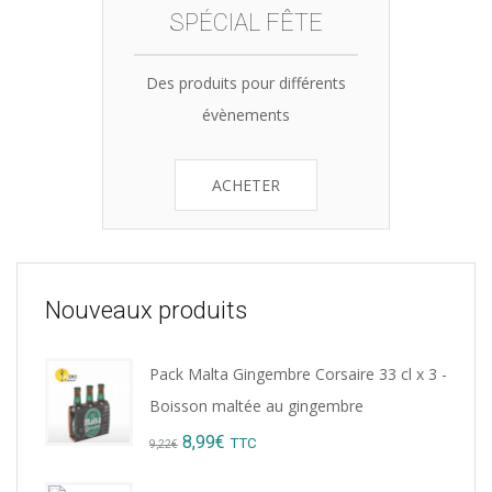
SPÉCIAL FÊTE
Des produits pour différents
évènements
ACHETER
Nouveaux produits
Pack Malta Gingembre Corsaire 33 cl x 3 -
Boisson maltée au gingembre
Original
Current
8,99
€
TTC
9,22
€
price
price