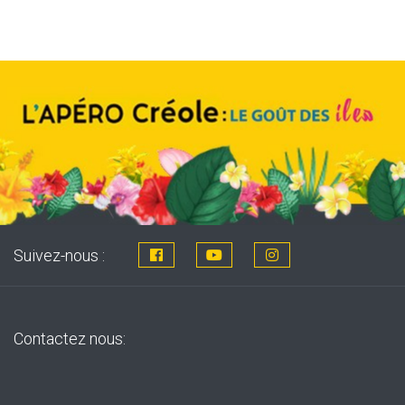
8,76€.
7,99€.
Suivez-nous :
Contactez nous: