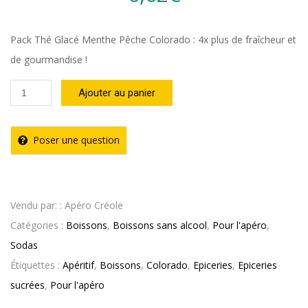
Pack Thé Glacé Menthe Pêche Colorado : 4x plus de fraîcheur et
de gourmandise !
quantité
Ajouter au panier
de
THÉ
Poser une question
GLACÉ
MENTHE
PÊCHE
Vendu par: : Apéro Créole
50cl
Catégories :
Boissons
,
Boissons sans alcool
,
Pour l'apéro
,
COLORADO
Sodas
lot
Étiquettes :
Apéritif
,
Boissons
,
Colorado
,
Epiceries
,
Epiceries
4
sucrées
,
Pour l'apéro