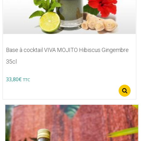
Base à cocktail VIVA MOJITO Hibiscus Gingembre
35cl
33,80
€
TTC
Ce
S
produit
a
plusieurs
variations.
Les