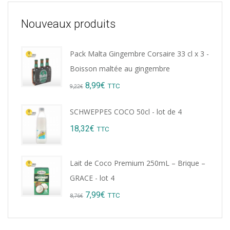
Nouveaux produits
Pack Malta Gingembre Corsaire 33 cl x 3 -
Boisson maltée au gingembre
Original
Current
8,99
€
TTC
9,22
€
price
price
SCHWEPPES COCO 50cl - lot de 4
was:
is:
18,32
€
TTC
9,22€.
8,99€.
Lait de Coco Premium 250mL – Brique –
GRACE - lot 4
Original
Current
7,99
€
TTC
8,76
€
price
price
was:
is: