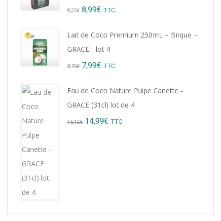
Original
Current
8,99
€
TTC
9,22
€
price
price
Lait de Coco Premium 250mL – Brique –
was:
is:
GRACE - lot 4
9,22€.
8,99€.
Original
Current
7,99
€
TTC
8,76
€
price
price
Eau de Coco Nature Pulpe Canette -
was:
is:
GRACE (31cl) lot de 4
8,76€.
7,99€.
Original
Current
14,99
€
TTC
15,12
€
price
price
was:
is:
15,12€.
14,99€.