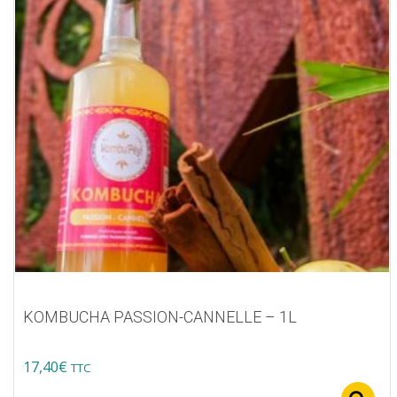
options
peuvent
être
choisies
sur
la
page
du
produit
KOMBUCHA PASSION-CANNELLE – 1L
17,40
€
TTC