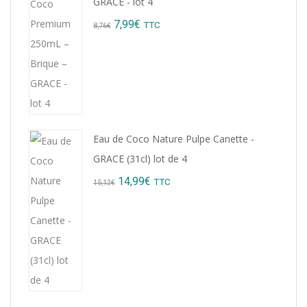
GRACE - lot 4
Original
Current
7,99
€
TTC
8,76
€
price
price
was:
is:
8,76€.
7,99€.
Eau de Coco Nature Pulpe Canette -
GRACE (31cl) lot de 4
Original
Current
14,99
€
TTC
15,12
€
price
price
was:
is:
15,12€.
14,99€.