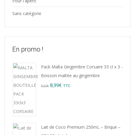
Pour l'apéro
Sans catégorie
En promo !
Pack Malta Gingembre Corsaire 33 cl x 3 -
Boisson maltée au gingembre
Original
Current
8,99
€
TTC
9,22
€
price
price
was:
is:
9,22€.
8,99€.
Lait de Coco Premium 250mL – Brique –