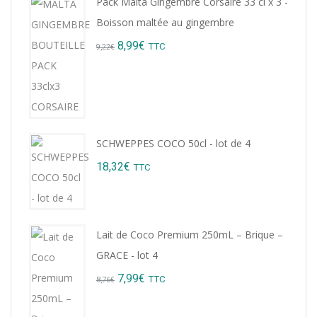
Pack Malta Gingembre Corsaire 33 cl x 3 -
Boisson maltée au gingembre
Original
Current
8,99
€
TTC
9,22
€
price
price
was:
is:
9,22€.
8,99€.
SCHWEPPES COCO 50cl - lot de 4
18,32
€
TTC
Lait de Coco Premium 250mL – Brique –
GRACE - lot 4
Original
Current
7,99
€
TTC
8,76
€
price
price