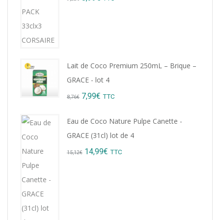
price
price
was:
is:
9,22€.
8,99€.
Lait de Coco Premium 250mL – Brique –
GRACE - lot 4
Original
Current
7,99
€
TTC
8,76
€
price
price
Eau de Coco Nature Pulpe Canette -
was:
is:
GRACE (31cl) lot de 4
8,76€.
7,99€.
Original
Current
14,99
€
TTC
15,12
€
price
price
was:
is:
15,12€.
14,99€.