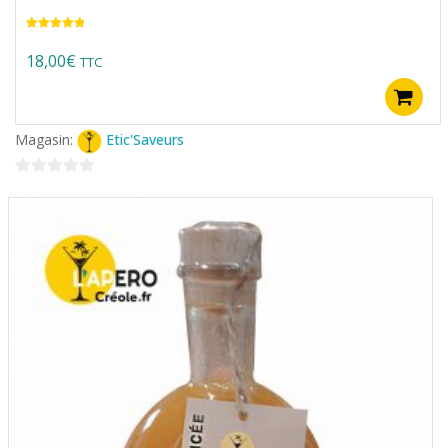
Note
5.00
sur 5
18,00
€
TTC
Magasin:
Etic'Saveurs
0
sur
5