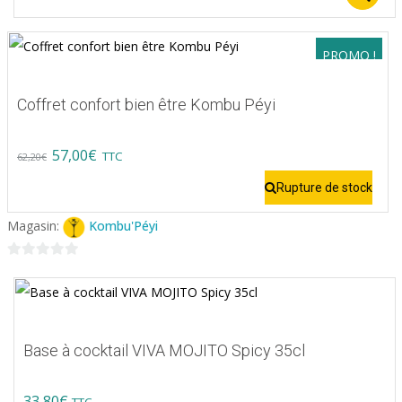
PROMO !
Coffret confort bien être Kombu Péyi
Original
Current
57,00
€
TTC
62,20
€
price
price
Rupture de stock
was:
is:
Magasin:
Kombu'Péyi
62,20€.
57,00€.
0
sur
5
Base à cocktail VIVA MOJITO Spicy 35cl
33,80
€
TTC