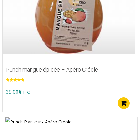
Punch mangue épicée – Apéro Créole
Note
5.00
sur 5
35,00
€
TTC
A