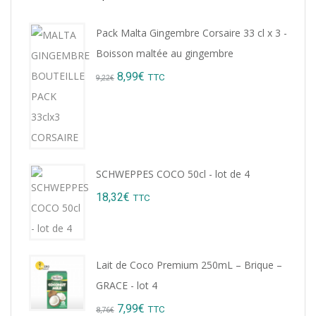
Pack Malta Gingembre Corsaire 33 cl x 3 -
Boisson maltée au gingembre
Original
Current
8,99
€
TTC
9,22
€
price
price
was:
is:
9,22€.
8,99€.
SCHWEPPES COCO 50cl - lot de 4
18,32
€
TTC
Lait de Coco Premium 250mL – Brique –
GRACE - lot 4
Original
Current
7,99
€
TTC
8,76
€