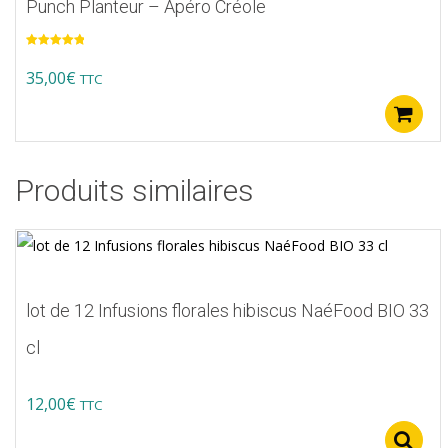
Punch Planteur – Apéro Créole
Note
5.00
sur 5
35,00
€
TTC
Produits similaires
lot de 12 Infusions florales hibiscus NaéFood BIO 33
cl
12,00
€
TTC