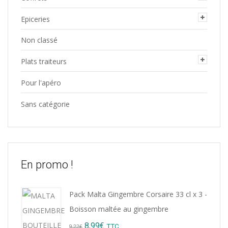
Epiceries
Non classé
Plats traiteurs
Pour l'apéro
Sans catégorie
En promo !
Pack Malta Gingembre Corsaire 33 cl x 3 -
Boisson maltée au gingembre
Original
Current
8,99
€
TTC
9,22
€