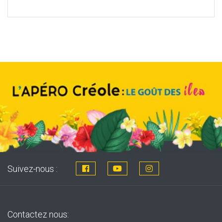
price
price
was:
is:
8,76€.
7,99€.
Suivez-nous :
Contactez nous: