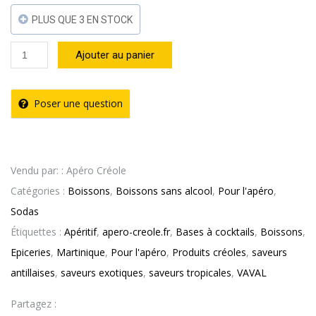
PLUS QUE 3 EN STOCK
quantité
Ajouter au panier
de
VAVAL
Poser une question
TROPICAL
–
Canettes
Vendu par: : Apéro Créole
33cl
Catégories :
Boissons
,
Boissons sans alcool
,
Pour l'apéro
,
Sodas
Étiquettes :
Apéritif
,
apero-creole.fr
,
Bases à cocktails
,
Boissons
,
Epiceries
,
Martinique
,
Pour l'apéro
,
Produits créoles
,
saveurs
antillaises
,
saveurs exotiques
,
saveurs tropicales
,
VAVAL
Partagez :